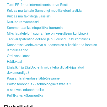
Tubli PR-firma internetiseeris terve Eesti
Kuidas ma tahtsin Samsungi mobiiltelefoni testida
Kuidas ma faktidega vassisin
Nutikad rahvamassid
Kommentaariks infopoliitika foorumile
Miks lauatelefoni suunamine on keerulisem kui Linux?
Tarkvarapatentide eelised ja puudused Eesti kontekstis
Kaasamise veebivärava e. kaasamise e-keskkonna loomise
lähteülesanne
Ordi vastulause
Häälekaal
Digiallkiri ja DigiDoc ehk mida teha digiallkirjastatud
dokumendiga?
Kaasamislahenduse lähteülesanne
Poiste tööõpetus -> tehnoloogiakasvatus ?
e-soolvesi edupohmellile
Poliitika vs küberneetika