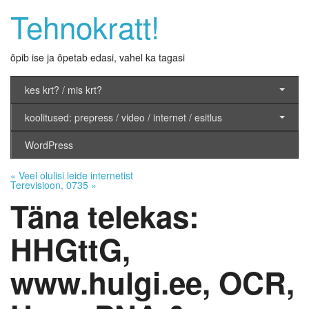
Tehnokratt!
õpib ise ja õpetab edasi, vahel ka tagasi
kes krt? / mis krt?
koolitused: prepress / video / internet / esitlus
WordPress
«
Veel olulisi leide internetist
Terevisioon, 0735
»
Täna telekas:
HHGttG,
www.hulgi.ee, OCR,