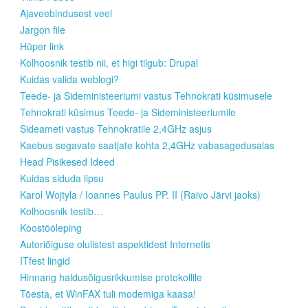
Ajaveebindusest veel
Jargon file
Hüper link
Kolhoosnik testib nii, et higi tilgub: Drupal
Kuidas valida weblogi?
Teede- ja Sideministeeriumi vastus Tehnokrati küsimusele
Tehnokrati küsimus Teede- ja Sideministeeriumile
Sideameti vastus Tehnokratile 2,4GHz asjus
Kaebus segavate saatjate kohta 2,4GHz vabasagedusalas
Head Pisikesed Ideed
Kuidas siduda lipsu
Karol Wojtyla / Ioannes Paulus PP. II (Raivo Järvi jaoks)
Kolhoosnik testib…
Koostööleping
Autoriõiguse olulistest aspektidest Internetis
ITfest lingid
Hinnang haldusõigusrikkumise protokollile
Tõesta, et WinFAX tuli modemiga kaasa!