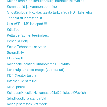
Kuidas teha oma kodulehekülg internetis leitavaks?
Kommuunid ja kommenteerimine
GhostScript ehk kuidas tasuta tarkvaraga PDF-faile teha
Tehnokrati identiteedist
Uus ASP – MS Notepad !!!
KülaTee
Ketta defragmenteerimisest
Bench ja Benji
Saidid Tehnokrati serveris
Serendipity
Flopireeglid
Kolhoosnik testib tuumapommi: PHPNuke
Lehekülg tuhande näoga (uuendatud)
PDF Creator tasuta!
Internet üle satelliidi
Mina, piraat
Kolhoosnik testib Norramaa põllutööriistu: eZPublish
Sündikaadid ja standardid
Kõige pisematele krattidele