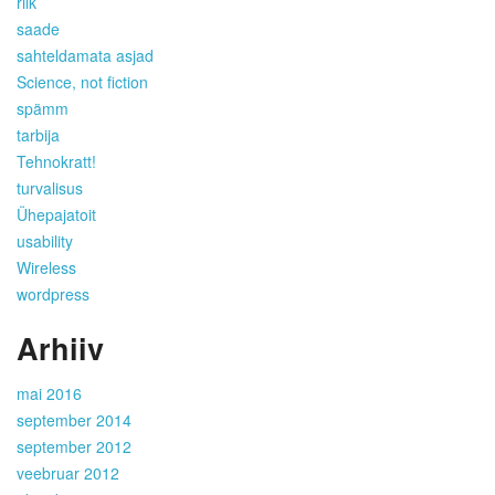
riik
saade
sahteldamata asjad
Science, not fiction
spämm
tarbija
Tehnokratt!
turvalisus
Ühepajatoit
usability
Wireless
wordpress
Arhiiv
mai 2016
september 2014
september 2012
veebruar 2012