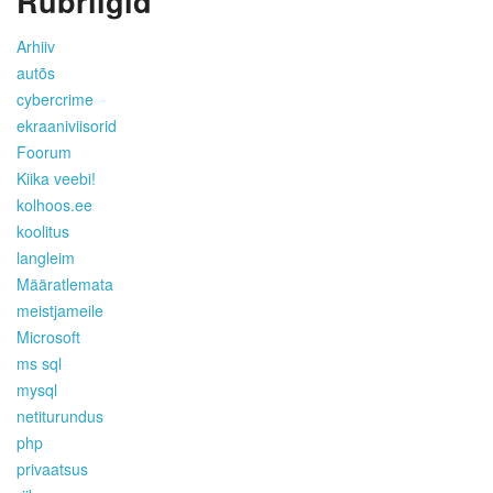
Rubriigid
Arhiiv
autõs
cybercrime
ekraaniviisorid
Foorum
Kiika veebi!
kolhoos.ee
koolitus
langleim
Määratlemata
meistjameile
Microsoft
ms sql
mysql
netiturundus
php
privaatsus