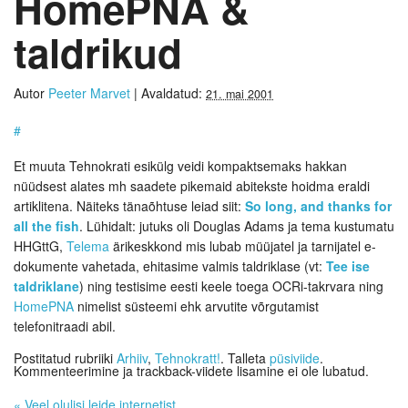
HomePNA &
taldrikud
Autor
Peeter Marvet
|
Avaldatud:
21. mai 2001
#
Et muuta Tehnokrati esikülg veidi kompaktsemaks hakkan
nüüdsest alates mh saadete pikemaid abitekste hoidma eraldi
artiklitena. Näiteks tänaõhtuse leiad siit:
So long, and thanks for
all the fish
. Lühidalt: jutuks oli Douglas Adams ja tema kustumatu
HHGttG,
Telema
ärikeskkond mis lubab müüjatel ja tarnijatel e-
dokumente vahetada, ehitasime valmis taldriklase (vt:
Tee ise
taldriklane
) ning testisime eesti keele toega OCRi-takrvara ning
HomePNA
nimelist süsteemi ehk arvutite võrgutamist
telefonitraadi abil.
Postitatud rubriiki
Arhiiv
,
Tehnokratt!
. Talleta
püsiviide
.
Kommenteerimine ja trackback-viidete lisamine ei ole lubatud.
«
Veel olulisi leide internetist