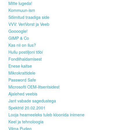
Mitte lugeda!
Kommuun-ism
Sõlmitud traadiga side
VVV: VeriVorst ja Veeb
Goooogle!
GIMP & Co
Kas nii on ilus?
Hullu postiljoni tõbi
Fondiihaldamisest
Enese kaitse
Mikrokrattidele
Password Safe
Microsofti OEM-litsentsidest
Ajalehed veebis
Jant vabade sagedustega
Spektrid 20.02.2001
Looja heameeleks tuleb kloonida inimene
Keel ja tehnoloogia
Vilma Pudeo