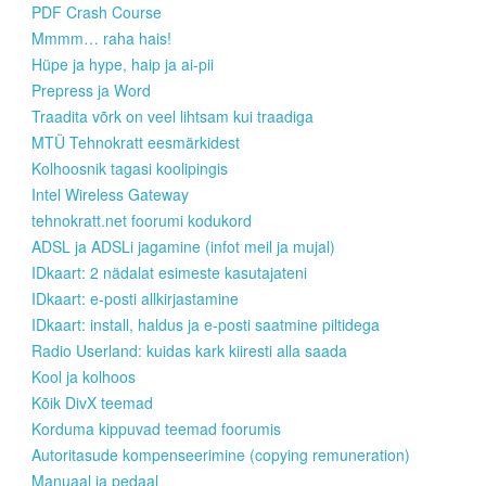
PDF Crash Course
Mmmm… raha hais!
Hüpe ja hype, haip ja ai-pii
Prepress ja Word
Traadita võrk on veel lihtsam kui traadiga
MTÜ Tehnokratt eesmärkidest
Kolhoosnik tagasi koolipingis
Intel Wireless Gateway
tehnokratt.net foorumi kodukord
ADSL ja ADSLi jagamine (infot meil ja mujal)
IDkaart: 2 nädalat esimeste kasutajateni
IDkaart: e-posti allkirjastamine
IDkaart: install, haldus ja e-posti saatmine piltidega
Radio Userland: kuidas kark kiiresti alla saada
Kool ja kolhoos
Kõik DivX teemad
Korduma kippuvad teemad foorumis
Autoritasude kompenseerimine (copying remuneration)
Manuaal ja pedaal