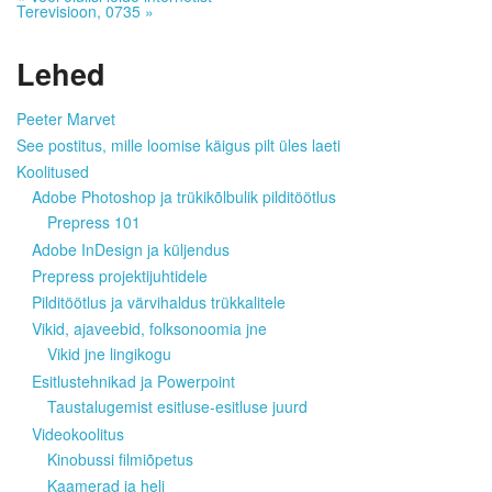
Terevisioon, 0735
»
Lehed
Peeter Marvet
See postitus, mille loomise käigus pilt üles laeti
Koolitused
Adobe Photoshop ja trükikõlbulik pilditöötlus
Prepress 101
Adobe InDesign ja küljendus
Prepress projektijuhtidele
Pilditöötlus ja värvihaldus trükkalitele
Vikid, ajaveebid, folksonoomia jne
Vikid jne lingikogu
Esitlustehnikad ja Powerpoint
Taustalugemist esitluse-esitluse juurd
Videokoolitus
Kinobussi filmiõpetus
Kaamerad ja heli