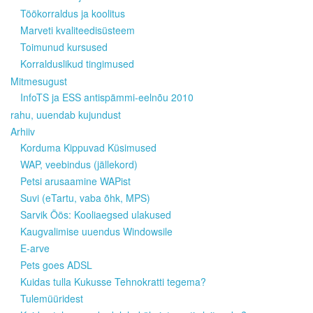
Töökorraldus ja koolitus
Marveti kvaliteedisüsteem
Toimunud kursused
Korralduslikud tingimused
Mitmesugust
InfoTS ja ESS antispämmi-eelnõu 2010
rahu, uuendab kujundust
Arhiiv
Korduma Kippuvad Küsimused
WAP, veebindus (jällekord)
Petsi arusaamine WAPist
Suvi (eTartu, vaba õhk, MPS)
Sarvik Öös: Kooliaegsed ulakused
Kaugvalimise uuendus Windowsile
E-arve
Pets goes ADSL
Kuidas tulla Kukusse Tehnokratti tegema?
Tulemüüridest