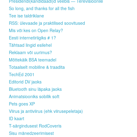
Presidendi(kandidaadi)d veebis — Terevisioonile
So long, and thanks for all the fish
Tee ise taldriklane
RSS: ülevaade ja praktilised soovitused
Mis või kes on Open Relay?
Eesti internetiriigiks # 1?
Tähtsad lingid esilehel
Reklaam või uurimus?
Mõttekäik BSA teemadel
Totaalselt mobiilne & traadita
TechEd 2001
Editorid DV jaoks
Bluetooth sinu läpaka jaoks
Animatsiooniks sobilik soft
Pets goes XP
Viirus ja antiviirus (ehk viirusepeletaja)
ID kaart
T-särgindusest RodCoveris
Sisu mänedzeerimisest