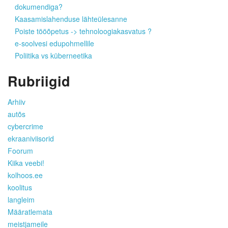
dokumendiga?
Kaasamislahenduse lähteülesanne
Poiste tööõpetus -> tehnoloogiakasvatus ?
e-soolvesi edupohmellile
Poliitika vs küberneetika
Rubriigid
Arhiiv
autõs
cybercrime
ekraaniviisorid
Foorum
Kiika veebi!
kolhoos.ee
koolitus
langleim
Määratlemata
meistjameile