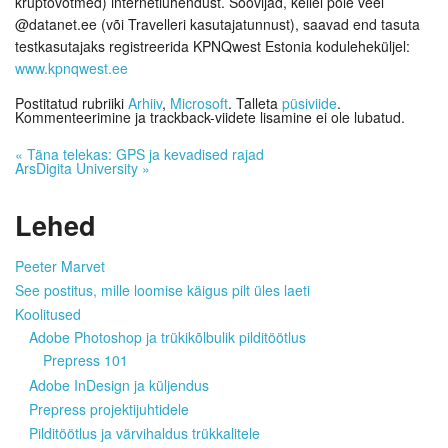
krüptovõtmed) internetiühendust. Soovijad, kellel pole veel
@datanet.ee (või Travelleri kasutajatunnust), saavad end tasuta
testkasutajaks registreerida KPNQwest Estonia koduleheküljel:
www.kpnqwest.ee
Postitatud rubriiki
Arhiiv
,
Microsoft
. Talleta
püsiviide
.
Kommenteerimine ja trackback-viidete lisamine ei ole lubatud.
«
Täna telekas: GPS ja kevadised rajad
ArsDigita University
»
Lehed
Peeter Marvet
See postitus, mille loomise käigus pilt üles laeti
Koolitused
Adobe Photoshop ja trükikõlbulik pilditöötlus
Prepress 101
Adobe InDesign ja küljendus
Prepress projektijuhtidele
Pilditöötlus ja värvihaldus trükkalitele