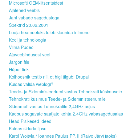
Microsofti OEM-litsentsidest
Ajalehed veebis
Jant vabade sagedustega
Spektrid 20.02.2001
Looja heameeleks tuleb kloonida inimene
Keel ja tehnoloogia
Vilma Pudeo
Ajaveebindusest veel
Jargon file
Hüper link
Kolhoosnik testib nii, et higi tilgub: Drupal
Kuidas valida weblogi?
Teede- ja Sideministeeriumi vastus Tehnokrati küsimusele
Tehnokrati küsimus Teede- ja Sideministeeriumile
Sideameti vastus Tehnokratile 2,4GHz asjus
Kaebus segavate saatjate kohta 2,4GHz vabasagedusalas
Head Pisikesed Ideed
Kuidas siduda lipsu
Karol Wojtyla / Ioannes Paulus PP. II (Raivo Järvi jaoks)