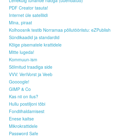
Lehekülg tuhande näoga (uuendatud)
PDF Creator tasuta!
Internet üle satelliidi
Mina, piraat
Kolhoosnik testib Norramaa põllutööriistu: eZPublish
Sündikaadid ja standardid
Kõige pisematele krattidele
Mitte lugeda!
Kommuun-ism
Sõlmitud traadiga side
VVV: VeriVorst ja Veeb
Goooogle!
GIMP & Co
Kas nii on ilus?
Hullu postiljoni tõbi
Fondiihaldamisest
Enese kaitse
Mikrokrattidele
Password Safe