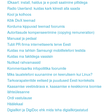
IDkaart: install, haldus ja e-posti saatmine piltidega
Radio Userland: kuidas kark kiiresti alla saada
Kool ja kolhoos
Kõik DivX teemad
Korduma kippuvad teemad foorumis
Autoritasude kompenseerimine (copying remuneration)
Manuaal ja pedaal
Tubli PR-firma internetiseeris terve Eesti
Kuidas ma tahtsin Samsungi mobiiltelefoni testida
Kuidas ma faktidega vassisin
Nutikad rahvamassid
Kommentaariks infopoliitika foorumile
Miks lauatelefoni suunamine on keerulisem kui Linux?
Tarkvarapatentide eelised ja puudused Eesti kontekstis
Kaasamise veebivärava e. kaasamise e-keskkonna loomise
lähteülesanne
Ordi vastulause
Häälekaal
Digiallkiri ja DigiDoc ehk mida teha digiallkirjastatud