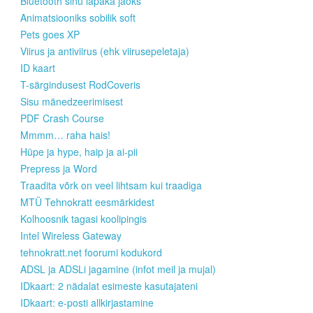
Bluetooth sinu läpaka jaoks
Animatsiooniks sobilik soft
Pets goes XP
Viirus ja antiviirus (ehk viirusepeletaja)
ID kaart
T-särgindusest RodCoveris
Sisu mänedzeerimisest
PDF Crash Course
Mmmm… raha hais!
Hüpe ja hype, haip ja ai-pii
Prepress ja Word
Traadita võrk on veel lihtsam kui traadiga
MTÜ Tehnokratt eesmärkidest
Kolhoosnik tagasi koolipingis
Intel Wireless Gateway
tehnokratt.net foorumi kodukord
ADSL ja ADSLi jagamine (infot meil ja mujal)
IDkaart: 2 nädalat esimeste kasutajateni
IDkaart: e-posti allkirjastamine