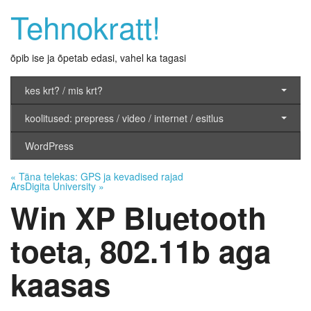
Tehnokratt!
õpib ise ja õpetab edasi, vahel ka tagasi
kes krt? / mis krt?
koolitused: prepress / video / internet / esitlus
WordPress
«
Täna telekas: GPS ja kevadised rajad
ArsDigita University
»
Win XP Bluetooth
toeta, 802.11b aga
kaasas