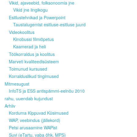
Vikid, ajaveebid, folksonoomia jne
Vikid jne lingikogu
Esitlustehnikad ja Powerpoint
Taustalugemist esitluse-esitluse juurd
Videokoolitus
Kinobussi filmiõpetus
Kaamerad ja heli
Töökorraldus ja koolitus
Marveti kvaliteedisüsteem
Toimunud kursused
Korralduslikud tingimused
Mitmesugust
InfoTS ja ESS antispämmi-eelnõu 2010
rahu, uuendab kujundust
Arhiiv
Korduma Kippuvad Küsimused
WAP, veebindus (jällekord)
Petsi arusaamine WAPist
Suvi (eTartu, vaba õhk, MPS)