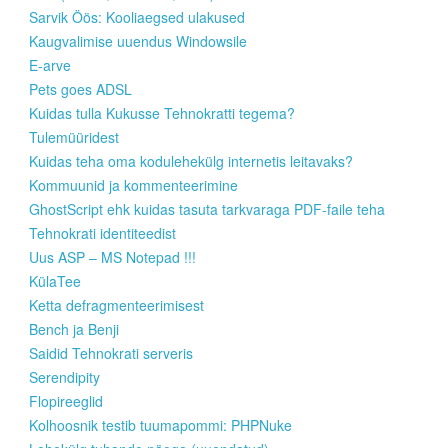
Sarvik Öös: Kooliaegsed ulakused
Kaugvalimise uuendus Windowsile
E-arve
Pets goes ADSL
Kuidas tulla Kukusse Tehnokratti tegema?
Tulemüüridest
Kuidas teha oma kodulehekülg internetis leitavaks?
Kommuunid ja kommenteerimine
GhostScript ehk kuidas tasuta tarkvaraga PDF-faile teha
Tehnokrati identiteedist
Uus ASP – MS Notepad !!!
KülaTee
Ketta defragmenteerimisest
Bench ja Benji
Saidid Tehnokrati serveris
Serendipity
Flopireeglid
Kolhoosnik testib tuumapommi: PHPNuke