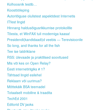
Kolhoosnik testib…
Koostööleping
Autoriõiguse olulistest aspektidest Internetis
ITfest lingid
Hinnang haldusõigusrikkumise protokollile
Tõesta, et WinFAX tuli modemiga kaasa!
Presidendi(kandidaadi)d veebis — Terevisioonile
So long, and thanks for all the fish
Tee ise taldriklane
RSS: ülevaade ja praktilised soovitused
Mis või kes on Open Relay?
Eesti internetiriigiks # 1?
Tähtsad lingid esilehel
Reklaam või uurimus?
Mõttekäik BSA teemadel
Totaalselt mobiilne & traadita
TechEd 2001
Editorid DV jaoks