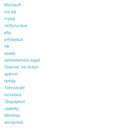
Microsoft
ms sql
mysql
netiturundus
php
privaatsus
riik
saade
sahteldamata asjad
Science, not fiction
spämm
tarbija
Tehnokratt!
turvalisus
Ühepajatoit
usability
Wireless
wordpress