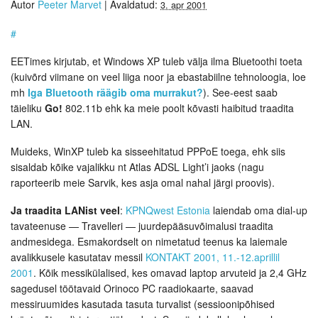
Autor
Peeter Marvet
|
Avaldatud:
3. apr 2001
#
EETimes kirjutab, et Windows XP tuleb välja ilma Bluetoothi toeta
(kuivõrd viimane on veel liiga noor ja ebastabiilne tehnoloogia, loe
mh
Iga Bluetooth räägib oma murrakut?
). See-eest saab
täieliku
Go!
802.11b ehk ka meie poolt kõvasti haibitud traadita
LAN.
Muideks, WinXP tuleb ka sisseehitatud PPPoE toega, ehk siis
sisaldab kõike vajalikku nt Atlas ADSL Light’i jaoks (nagu
raporteerib meie Sarvik, kes asja omal nahal järgi proovis).
Ja traadita LANist veel
:
KPNQwest Estonia
laiendab oma dial-up
tavateenuse — Travelleri — juurdepääsuvõimalusi traadita
andmesidega. Esmakordselt on nimetatud teenus ka laiemale
avalikkusele kasutatav messil
KONTAKT 2001, 11.-12.aprillil
2001
. Kõik messikülalised, kes omavad laptop arvuteid ja 2,4 GHz
sagedusel töötavaid Orinoco PC raadiokaarte, saavad
messiruumides kasutada tasuta turvalist (sessioonipõhised