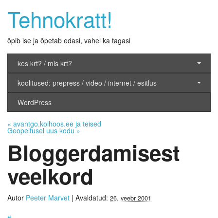
Tehnokratt!
õpib ise ja õpetab edasi, vahel ka tagasi
kes krt? / mis krt?
koolitused: prepress / video / internet / esitlus
WordPress
«
avantgo.kolhoos.ee ja teised
Geopeitusel uus kodu
»
Bloggerdamisest
veelkord
Autor
Peeter Marvet
|
Avaldatud:
26. veebr 2001
#