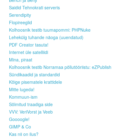
Bench ja Benji
Saidid Tehnokrati serveris
Serendipity
Flopireeglid
Kolhoosnik testib tuumapommi: PHPNuke
Lehekülg tuhande näoga (uuendatud)
PDF Creator tasuta!
Internet üle satelliidi
Mina, piraat
Kolhoosnik testib Norramaa põllutööriistu: eZPublish
Sündikaadid ja standardid
Kõige pisematele krattidele
Mitte lugeda!
Kommuun-ism
Sõlmitud traadiga side
VVV: VeriVorst ja Veeb
Goooogle!
GIMP & Co
Kas nii on ilus?