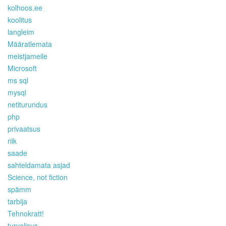
kolhoos.ee
koolitus
langleim
Määratlemata
meistjameile
Microsoft
ms sql
mysql
netiturundus
php
privaatsus
riik
saade
sahteldamata asjad
Science, not fiction
spämm
tarbija
Tehnokratt!
turvalisus