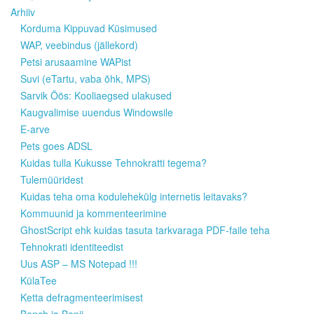
Arhiiv
Korduma Kippuvad Küsimused
WAP, veebindus (jällekord)
Petsi arusaamine WAPist
Suvi (eTartu, vaba õhk, MPS)
Sarvik Öös: Kooliaegsed ulakused
Kaugvalimise uuendus Windowsile
E-arve
Pets goes ADSL
Kuidas tulla Kukusse Tehnokratti tegema?
Tulemüüridest
Kuidas teha oma kodulehekülg internetis leitavaks?
Kommuunid ja kommenteerimine
GhostScript ehk kuidas tasuta tarkvaraga PDF-faile teha
Tehnokrati identiteedist
Uus ASP – MS Notepad !!!
KülaTee
Ketta defragmenteerimisest