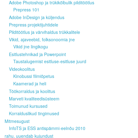
Adobe Photoshop ja trükikõlbulik pilditöötlus
Prepress 101
Adobe InDesign ja küljendus
Prepress projektijuhtidele
Pilditöötlus ja värvihaldus trükkalitele
Vikid, ajaveebid, folksonoomia jne
Vikid jne lingikogu
Esitlustehnikad ja Powerpoint
Taustalugemist esitluse-esitluse juurd
Videokoolitus
Kinobussi filmiõpetus
Kaamerad ja heli
Töökorraldus ja koolitus
Marveti kvaliteedisüsteem
Toimunud kursused
Korralduslikud tingimused
Mitmesugust
InfoTS ja ESS antispämmi-eelnõu 2010
rahu, uuendab kujundust