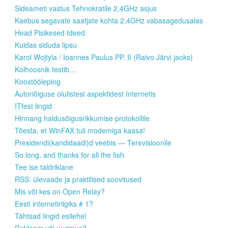
Sideameti vastus Tehnokratile 2,4GHz asjus
Kaebus segavate saatjate kohta 2,4GHz vabasagedusalas
Head Pisikesed Ideed
Kuidas siduda lipsu
Karol Wojtyla / Ioannes Paulus PP. II (Raivo Järvi jaoks)
Kolhoosnik testib…
Koostööleping
Autoriõiguse olulistest aspektidest Internetis
ITfest lingid
Hinnang haldusõigusrikkumise protokollile
Tõesta, et WinFAX tuli modemiga kaasa!
Presidendi(kandidaadi)d veebis — Terevisioonile
So long, and thanks for all the fish
Tee ise taldriklane
RSS: ülevaade ja praktilised soovitused
Mis või kes on Open Relay?
Eesti internetiriigiks # 1?
Tähtsad lingid esilehel