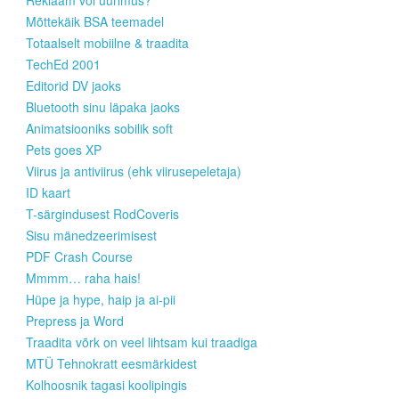
Reklaam või uurimus?
Mõttekäik BSA teemadel
Totaalselt mobiilne & traadita
TechEd 2001
Editorid DV jaoks
Bluetooth sinu läpaka jaoks
Animatsiooniks sobilik soft
Pets goes XP
Viirus ja antiviirus (ehk viirusepeletaja)
ID kaart
T-särgindusest RodCoveris
Sisu mänedzeerimisest
PDF Crash Course
Mmmm… raha hais!
Hüpe ja hype, haip ja ai-pii
Prepress ja Word
Traadita võrk on veel lihtsam kui traadiga
MTÜ Tehnokratt eesmärkidest
Kolhoosnik tagasi koolipingis