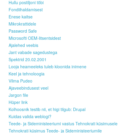
Hullu postiljoni tõbi
Fondiihaldamisest
Enese kaitse
Mikrokrattidele
Password Safe
Microsofti OEM-litsentsidest
Ajalehed veebis
Jant vabade sagedustega
Spektrid 20.02.2001
Looja heameeleks tuleb kloonida inimene
Keel ja tehnoloogia
Vilma Pudeo
Ajaveebindusest veel
Jargon file
Hüper link
Kolhoosnik testib nii, et higi tilgub: Drupal
Kuidas valida weblogi?
Teede- ja Sideministeeriumi vastus Tehnokrati küsimusele
Tehnokrati küsimus Teede- ja Sideministeeriumile