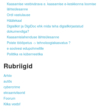
Kaasamise veebivärava e. kaasamise e-keskkonna loomise
lähteülesanne
Ordi vastulause
Häälekaal
Digiallkiri ja DigiDoc ehk mida teha digiallkirjastatud
dokumendiga?
Kaasamislahenduse lähteülesanne
Poiste tööõpetus -> tehnoloogiakasvatus ?
e-soolvesi edupohmellile
Poliitika vs küberneetika
Rubriigid
Arhiiv
autõs
cybercrime
ekraaniviisorid
Foorum
Kiika veebi!