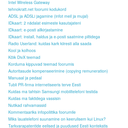
Intel Wireless Gateway
tehnokratt.net foorumi kodukord
ADSL ja ADSLi jagamine (infot meil ja mujal)
IDkaart: 2 nädalat esimeste kasutajateni
IDkaart: e-posti allkirjastamine
IDkaart: install, haldus ja e-posti saatmine piltidega
Radio Userland: kuidas kark kiiresti alla saada
Kool ja kolhoos
Kõik DivX teemad
Korduma kippuvad teemad foorumis
Autoritasude kompenseerimine (copying remuneration)
Manuaal ja pedaal
Tubli PR-firma internetiseeris terve Eesti
Kuidas ma tahtsin Samsungi mobiiltelefoni testida
Kuidas ma faktidega vassisin
Nutikad rahvamassid
Kommentaariks infopoliitika foorumile
Miks lauatelefoni suunamine on keerulisem kui Linux?
Tarkvarapatentide eelised ja puudused Eesti kontekstis