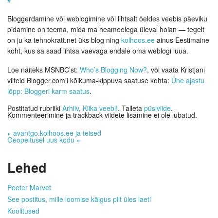
Bloggerdamine või weblogimine või lihtsalt öeldes veebis päeviku
pidamine on teema, mida ma heameelega üleval hoian — tegelt
on ju ka tehnokratt.net üks blog ning
kolhoos.ee
ainus Eestimaine
koht, kus sa saad lihtsa vaevaga endale oma weblogi luua.
Loe näiteks MSNBC’st:
Who’s Blogging Now?
, või vaata Kristjani
viiteid Blogger.com’i kõikuma-kippuva saatuse kohta:
Ühe ajastu
lõpp: Bloggeri karm saatus
.
Postitatud rubriiki
Arhiiv
,
Kiika veebi!
. Talleta
püsiviide
.
Kommenteerimine ja trackback-viidete lisamine ei ole lubatud.
«
avantgo.kolhoos.ee ja teised
Geopeitusel uus kodu
»
Lehed
Peeter Marvet
See postitus, mille loomise käigus pilt üles laeti
Koolitused