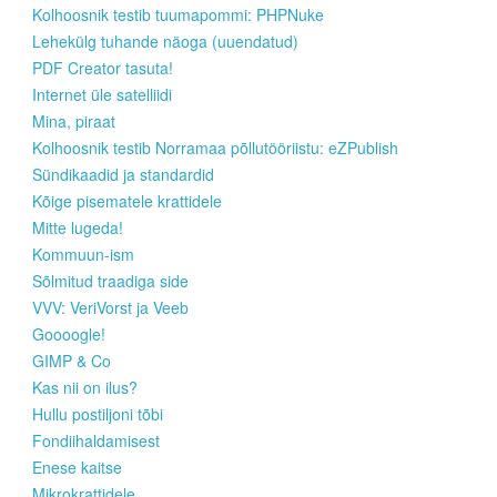
Kolhoosnik testib tuumapommi: PHPNuke
Lehekülg tuhande näoga (uuendatud)
PDF Creator tasuta!
Internet üle satelliidi
Mina, piraat
Kolhoosnik testib Norramaa põllutööriistu: eZPublish
Sündikaadid ja standardid
Kõige pisematele krattidele
Mitte lugeda!
Kommuun-ism
Sõlmitud traadiga side
VVV: VeriVorst ja Veeb
Goooogle!
GIMP & Co
Kas nii on ilus?
Hullu postiljoni tõbi
Fondiihaldamisest
Enese kaitse
Mikrokrattidele