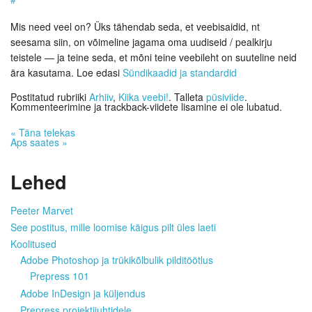
Mis need veel on? Üks tähendab seda, et veebisaidid, nt
seesama siin, on võimeline jagama oma uudiseid / pealkirju
teistele — ja teine seda, et mõni teine veebileht on suuteline neid
ära kasutama. Loe edasi
Sündikaadid ja standardid
Postitatud rubriiki
Arhiiv
,
Kiika veebi!
. Talleta
püsiviide
.
Kommenteerimine ja trackback-viidete lisamine ei ole lubatud.
«
Täna telekas
Aps saates
»
Lehed
Peeter Marvet
See postitus, mille loomise käigus pilt üles laeti
Koolitused
Adobe Photoshop ja trükikõlbulik pilditöötlus
Prepress 101
Adobe InDesign ja küljendus
Prepress projektijuhtidele