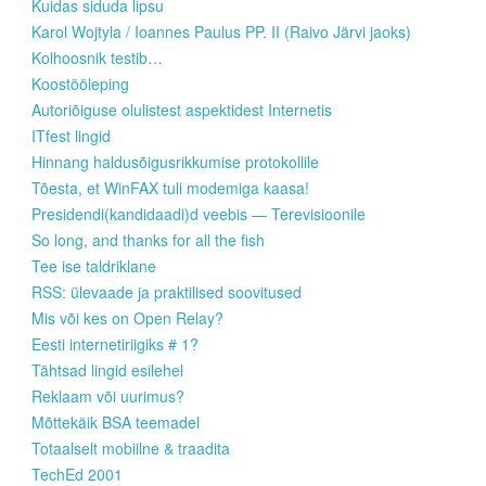
Kuidas siduda lipsu
Karol Wojtyla / Ioannes Paulus PP. II (Raivo Järvi jaoks)
Kolhoosnik testib…
Koostööleping
Autoriõiguse olulistest aspektidest Internetis
ITfest lingid
Hinnang haldusõigusrikkumise protokollile
Tõesta, et WinFAX tuli modemiga kaasa!
Presidendi(kandidaadi)d veebis — Terevisioonile
So long, and thanks for all the fish
Tee ise taldriklane
RSS: ülevaade ja praktilised soovitused
Mis või kes on Open Relay?
Eesti internetiriigiks # 1?
Tähtsad lingid esilehel
Reklaam või uurimus?
Mõttekäik BSA teemadel
Totaalselt mobiilne & traadita
TechEd 2001