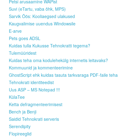
Petsi arusaamine WAPist
Suvi (eTartu, vaba õhk, MPS)
Sarvik Öös: Kooliaegsed ulakused
Kaugvalimise uuendus Windowsile
E-arve
Pets goes ADSL
Kuidas tulla Kukusse Tehnokratti tegema?
Tulemüüridest
Kuidas teha oma kodulehekülg internetis leitavaks?
Kommuunid ja kommenteerimine
GhostScript ehk kuidas tasuta tarkvaraga PDF-faile teha
Tehnokrati identiteedist
Uus ASP – MS Notepad !!!
KülaTee
Ketta defragmenteerimisest
Bench ja Benji
Saidid Tehnokrati serveris
Serendipity
Flopireeglid