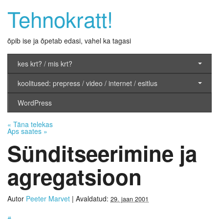
Tehnokratt!
õpib ise ja õpetab edasi, vahel ka tagasi
kes krt? / mis krt?
koolitused: prepress / video / internet / esitlus
WordPress
«
Täna telekas
Aps saates
»
Sünditseerimine ja
agregatsioon
Autor
Peeter Marvet
|
Avaldatud:
29. jaan 2001
#