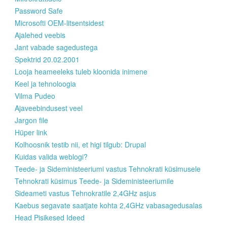
Password Safe
Microsofti OEM-litsentsidest
Ajalehed veebis
Jant vabade sagedustega
Spektrid 20.02.2001
Looja heameeleks tuleb kloonida inimene
Keel ja tehnoloogia
Vilma Pudeo
Ajaveebindusest veel
Jargon file
Hüper link
Kolhoosnik testib nii, et higi tilgub: Drupal
Kuidas valida weblogi?
Teede- ja Sideministeeriumi vastus Tehnokrati küsimusele
Tehnokrati küsimus Teede- ja Sideministeeriumile
Sideameti vastus Tehnokratile 2,4GHz asjus
Kaebus segavate saatjate kohta 2,4GHz vabasagedusalas
Head Pisikesed Ideed