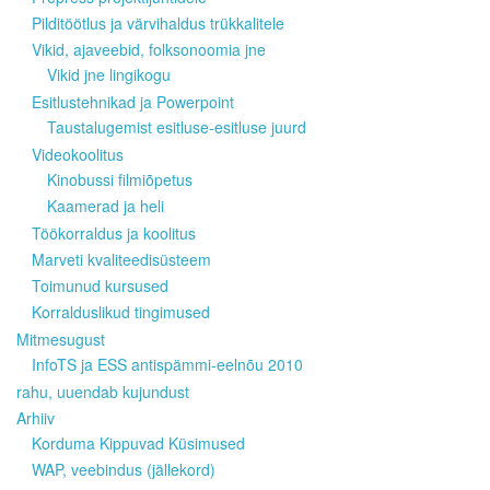
Pilditöötlus ja värvihaldus trükkalitele
Vikid, ajaveebid, folksonoomia jne
Vikid jne lingikogu
Esitlustehnikad ja Powerpoint
Taustalugemist esitluse-esitluse juurd
Videokoolitus
Kinobussi filmiõpetus
Kaamerad ja heli
Töökorraldus ja koolitus
Marveti kvaliteedisüsteem
Toimunud kursused
Korralduslikud tingimused
Mitmesugust
InfoTS ja ESS antispämmi-eelnõu 2010
rahu, uuendab kujundust
Arhiiv
Korduma Kippuvad Küsimused
WAP, veebindus (jällekord)