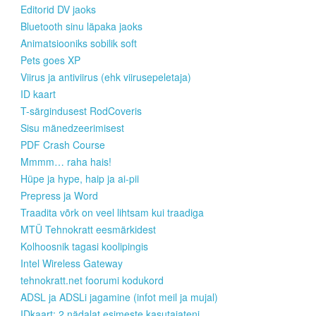
Editorid DV jaoks
Bluetooth sinu läpaka jaoks
Animatsiooniks sobilik soft
Pets goes XP
Viirus ja antiviirus (ehk viirusepeletaja)
ID kaart
T-särgindusest RodCoveris
Sisu mänedzeerimisest
PDF Crash Course
Mmmm… raha hais!
Hüpe ja hype, haip ja ai-pii
Prepress ja Word
Traadita võrk on veel lihtsam kui traadiga
MTÜ Tehnokratt eesmärkidest
Kolhoosnik tagasi koolipingis
Intel Wireless Gateway
tehnokratt.net foorumi kodukord
ADSL ja ADSLi jagamine (infot meil ja mujal)
IDkaart: 2 nädalat esimeste kasutajateni