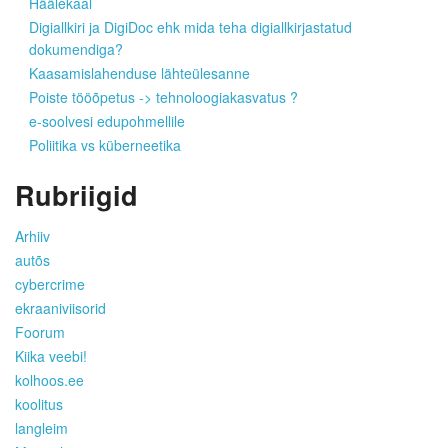
Häälekaal
Digiallkiri ja DigiDoc ehk mida teha digiallkirjastatud
dokumendiga?
Kaasamislahenduse lähteülesanne
Poiste tööõpetus -> tehnoloogiakasvatus ?
e-soolvesi edupohmellile
Poliitika vs küberneetika
Rubriigid
Arhiiv
autõs
cybercrime
ekraaniviisorid
Foorum
Kiika veebi!
kolhoos.ee
koolitus
langleim