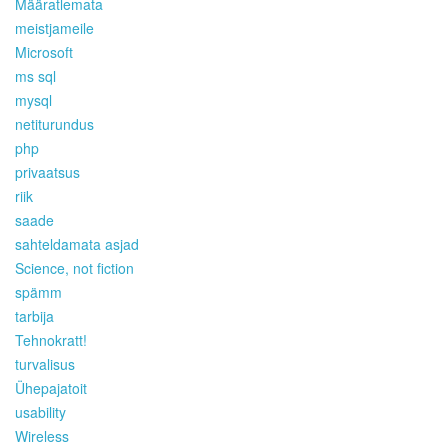
Määratlemata
meistjameile
Microsoft
ms sql
mysql
netiturundus
php
privaatsus
riik
saade
sahteldamata asjad
Science, not fiction
spämm
tarbija
Tehnokratt!
turvalisus
Ühepajatoit
usability
Wireless