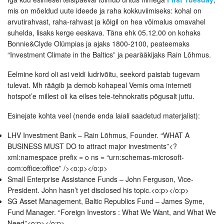
mis on mõeldud uute ideede ja raha kokkuviimiseks: kohal on
arvutirahvast, raha-rahvast ja kõigil on hea võimalus omavahel
suhelda, lisaks kerge eeskava. Täna ehk 05.12.00 on kohaks
Bonnie&Clyde Olümpias ja ajaks 1800-2100, peateemaks
“Investment Climate in the Baltics” ja pearääkijaks Rain Lõhmus.
Eelmine kord oli asi veidi ludrivõitu, seekord paistab tugevam
tulevat. Mh räägib ja demob kohapeal Vemis oma interneti
hotspot’e millest oli ka eilses tele-tehnokratis põgusalt juttu.
Esinejate kohta veel (nende enda laiali saadetud materjalist):
LHV Investment Bank – Rain Lõhmus, Founder. “WHAT A
BUSINESS MUST DO to attract major investments”<?
xml:namespace prefix = o ns = “urn:schemas-microsoft-
com:office:office” /><o:p></o:p>
Small Enterprise Assistance Funds – John Ferguson, Vice-
President. John hasn’t yet disclosed his topic.<o:p></o:p>
SG Asset Management, Baltic Republics Fund – James Syme,
Fund Manager. “Foreign Investors : What We Want, and What We
Need”<o:p></o:p>