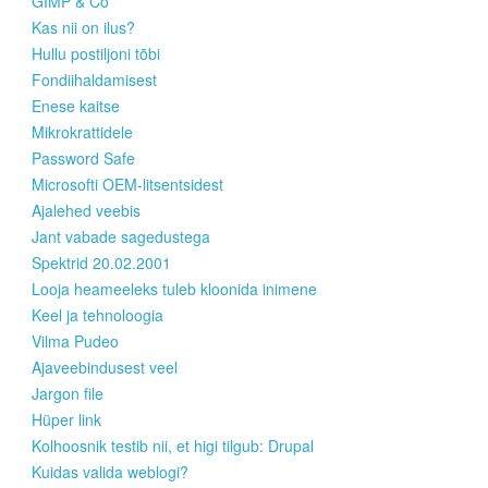
GIMP & Co
Kas nii on ilus?
Hullu postiljoni tõbi
Fondiihaldamisest
Enese kaitse
Mikrokrattidele
Password Safe
Microsofti OEM-litsentsidest
Ajalehed veebis
Jant vabade sagedustega
Spektrid 20.02.2001
Looja heameeleks tuleb kloonida inimene
Keel ja tehnoloogia
Vilma Pudeo
Ajaveebindusest veel
Jargon file
Hüper link
Kolhoosnik testib nii, et higi tilgub: Drupal
Kuidas valida weblogi?