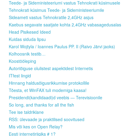
Teede- ja Sideministeeriumi vastus Tehnokrati küsimusele
Tehnokrati küsimus Teede- ja Sideministeeriumile
Sideameti vastus Tehnokratile 2,4GHz asjus
Kaebus segavate saatjate kohta 2,4GHz vabasagedusalas
Head Pisikesed Ideed
Kuidas siduda lipsu
Karol Wojtyla / Ioannes Paulus PP. II (Raivo Järvi jaoks)
Kolhoosnik testib…
Koostööleping
Autoriõiguse olulistest aspektidest Internetis
ITfest lingid
Hinnang haldusõigusrikkumise protokollile
Tõesta, et WinFAX tuli modemiga kaasa!
Presidendi(kandidaadi)d veebis — Terevisioonile
So long, and thanks for all the fish
Tee ise taldriklane
RSS: ülevaade ja praktilised soovitused
Mis või kes on Open Relay?
Eesti internetiriigiks # 1?