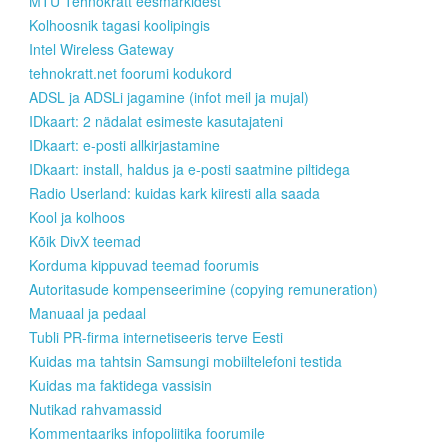
MTÜ Tehnokratt eesmärkidest
Kolhoosnik tagasi koolipingis
Intel Wireless Gateway
tehnokratt.net foorumi kodukord
ADSL ja ADSLi jagamine (infot meil ja mujal)
IDkaart: 2 nädalat esimeste kasutajateni
IDkaart: e-posti allkirjastamine
IDkaart: install, haldus ja e-posti saatmine piltidega
Radio Userland: kuidas kark kiiresti alla saada
Kool ja kolhoos
Kõik DivX teemad
Korduma kippuvad teemad foorumis
Autoritasude kompenseerimine (copying remuneration)
Manuaal ja pedaal
Tubli PR-firma internetiseeris terve Eesti
Kuidas ma tahtsin Samsungi mobiiltelefoni testida
Kuidas ma faktidega vassisin
Nutikad rahvamassid
Kommentaariks infopoliitika foorumile