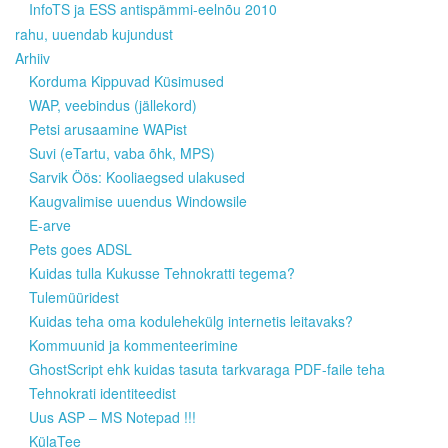
InfoTS ja ESS antispämmi-eelnõu 2010
rahu, uuendab kujundust
Arhiiv
Korduma Kippuvad Küsimused
WAP, veebindus (jällekord)
Petsi arusaamine WAPist
Suvi (eTartu, vaba õhk, MPS)
Sarvik Öös: Kooliaegsed ulakused
Kaugvalimise uuendus Windowsile
E-arve
Pets goes ADSL
Kuidas tulla Kukusse Tehnokratti tegema?
Tulemüüridest
Kuidas teha oma kodulehekülg internetis leitavaks?
Kommuunid ja kommenteerimine
GhostScript ehk kuidas tasuta tarkvaraga PDF-faile teha
Tehnokrati identiteedist
Uus ASP – MS Notepad !!!
KülaTee