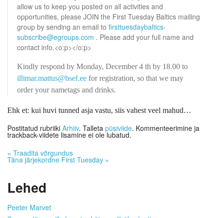
allow us to keep you posted on all activities and
opportunities, please JOIN the First Tuesday Baltics mailing
group by sending an email to
firsttuesdaybaltics-
subscribe@egroups.com
. Please add your full name and
contact info.<o:p></o:p>
Kindly respond by Monday, December 4 th by 18.00 to
illimar.mattus@bsef.ee
for registration, so that we may
order your nametags and drinks.
Ehk et: kui huvi tunned asja vastu, siis vahest veel mahud…
Postitatud rubriiki
Arhiiv
. Talleta
püsiviide
. Kommenteerimine ja
trackback-viidete lisamine ei ole lubatud.
«
Traadita võrgundus
Täna järjekordne First Tuesday
»
Lehed
Peeter Marvet