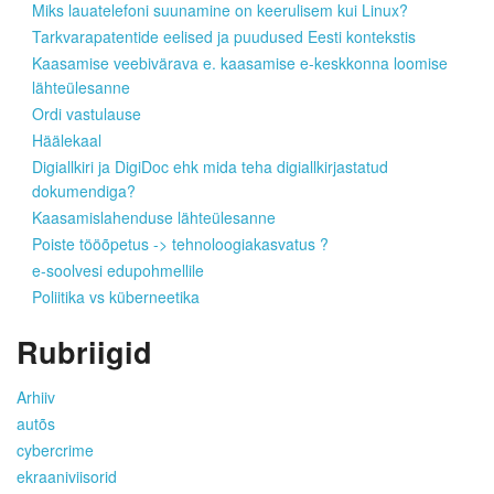
Miks lauatelefoni suunamine on keerulisem kui Linux?
Tarkvarapatentide eelised ja puudused Eesti kontekstis
Kaasamise veebivärava e. kaasamise e-keskkonna loomise
lähteülesanne
Ordi vastulause
Häälekaal
Digiallkiri ja DigiDoc ehk mida teha digiallkirjastatud
dokumendiga?
Kaasamislahenduse lähteülesanne
Poiste tööõpetus -> tehnoloogiakasvatus ?
e-soolvesi edupohmellile
Poliitika vs küberneetika
Rubriigid
Arhiiv
autõs
cybercrime
ekraaniviisorid