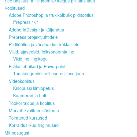
See postitus, mille loomise käigus pilt üles laeti
Koolitused
Adobe Photoshop ja trükikõlbulik pilditöötlus
Prepress 101
Adobe InDesign ja küljendus
Prepress projektijuhtidele
Pilditöötlus ja värvihaldus trükkalitele
Vikid, ajaveebid, folksonoomia jne
Vikid jne lingikogu
Esitlustehnikad ja Powerpoint
Taustalugemist esitluse-esitluse juurd
Videokoolitus
Kinobussi filmiõpetus
Kaamerad ja heli
Töökorraldus ja koolitus
Marveti kvaliteedisüsteem
Toimunud kursused
Korralduslikud tingimused
Mitmesugust