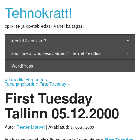
Tehnokratt!
õpib ise ja õpetab edasi, vahel ka tagasi
kes krt? / mis krt?
koolitused: prepress / video / internet / esitlus
WordPress
«
Traadita võrgundus
Täna järjekordne First Tuesday
»
First Tuesday
Tallinn 05.12.2000
Autor
Peeter Marvet
|
Avaldatud:
5. dets. 2000
Iga kuu esimesel teisipäeval toimub üritus nimega
First Tuesday
,