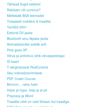
Tähtsad lingid esilehel
Reklaam või uurimus?
Mõttekäik BSA teemadel
Totaalselt mobiilne & traadita
TechEd 2001
Editorid DV jaoks
Bluetooth sinu läpaka jaoks
Animatsiooniks sobilik soft
Pets goes XP
Viirus ja antiviirus (ehk viirusepeletaja)
ID kaart
T-särgindusest RodCoveris
Sisu mänedzeerimisest
PDF Crash Course
Mmmm… raha hais!
Hüpe ja hype, haip ja ai-pii
Prepress ja Word
Traadita võrk on veel lihtsam kui traadiga