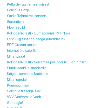
Ketta defragmenteerimisest
Bench ja Benji
Saidid Tehnokrati serveris
Serendipity
Flopireeglid
Kolhoosnik testib tuumapommi: PHPNuke
Lehekülg tuhande näoga (uuendatud)
PDF Creator tasuta!
Internet üle satelliidi
Mina, piraat
Kolhoosnik testib Norramaa põllutööriistu: eZPublish
Sündikaadid ja standardid
Kõige pisematele krattidele
Mitte lugeda!
Kommuun-ism
Sõlmitud traadiga side
VVV: VeriVorst ja Veeb
Goooogle!