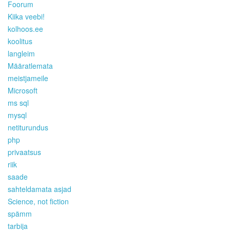
Foorum
Kiika veebi!
kolhoos.ee
koolitus
langleim
Määratlemata
meistjameile
Microsoft
ms sql
mysql
netiturundus
php
privaatsus
riik
saade
sahteldamata asjad
Science, not fiction
spämm
tarbija