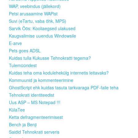
WAP, veebindus (jällekord)
Petsi arusaamine WAPist
Suvi (eTartu, vaba õhk, MPS)
Sarvik Öös: Kooliaegsed ulakused
Kaugvalimise uuendus Windowsile
E-arve
Pets goes ADSL
Kuidas tulla Kukusse Tehnokratti tegema?
Tulemüüridest
Kuidas teha oma kodulehekülg internetis leitavaks?
Kommuunid ja kommenteerimine
GhostScript ehk kuidas tasuta tarkvaraga PDF-faile teha
Tehnokrati identiteedist
Uus ASP – MS Notepad !!!
KülaTee
Ketta defragmenteerimisest
Bench ja Benji
Saidid Tehnokrati serveris