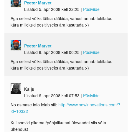
Peeter Marvet
Lisatud 5. apr 2008 kell 22:25
|
Püsiviide
Aga sellest võiks täitsa rääkida, vahest annab tekitatud
kära millekski positiivseks ära kasutada :-)
Peeter Marvet
Lisatud 6. apr 2008 kell 00:25
|
Püsiviide
Aga sellest võiks täitsa rääkida, vahest annab tekitatud
kära millekski positiivseks ära kasutada :-)
Kalju
Lisatud 6. apr 2008 kell 07:53
|
Püsiviide
No esmase info leiab siit:
http://www.nowinnovations.com/?
id=10322
Kui soovid pikemat/põhjalikumat ülevaadet siis võta
ühendust