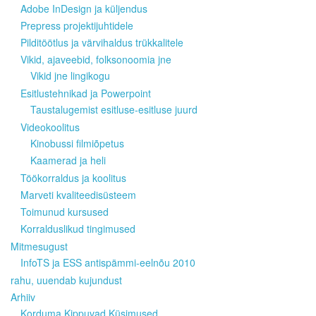
Adobe InDesign ja küljendus
Prepress projektijuhtidele
Pilditöötlus ja värvihaldus trükkalitele
Vikid, ajaveebid, folksonoomia jne
Vikid jne lingikogu
Esitlustehnikad ja Powerpoint
Taustalugemist esitluse-esitluse juurd
Videokoolitus
Kinobussi filmiõpetus
Kaamerad ja heli
Töökorraldus ja koolitus
Marveti kvaliteedisüsteem
Toimunud kursused
Korralduslikud tingimused
Mitmesugust
InfoTS ja ESS antispämmi-eelnõu 2010
rahu, uuendab kujundust
Arhiiv
Korduma Kippuvad Küsimused