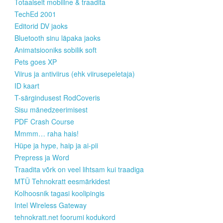
Totaalselt mobiilne & traadita
TechEd 2001
Editorid DV jaoks
Bluetooth sinu läpaka jaoks
Animatsiooniks sobilik soft
Pets goes XP
Viirus ja antiviirus (ehk viirusepeletaja)
ID kaart
T-särgindusest RodCoveris
Sisu mänedzeerimisest
PDF Crash Course
Mmmm… raha hais!
Hüpe ja hype, haip ja ai-pii
Prepress ja Word
Traadita võrk on veel lihtsam kui traadiga
MTÜ Tehnokratt eesmärkidest
Kolhoosnik tagasi koolipingis
Intel Wireless Gateway
tehnokratt.net foorumi kodukord