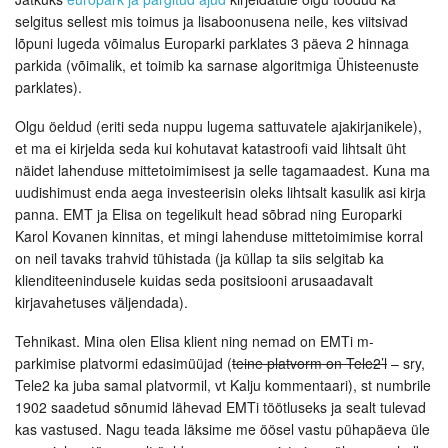
selgitus sellest mis toimus ja lisaboonusena neile, kes viitsivad
lõpuni lugeda võimalus Europarki parklates 3 päeva 2 hinnaga
parkida (võimalik, et toimib ka sarnase algoritmiga Ühisteenuste
parklates).
Olgu öeldud (eriti seda nuppu lugema sattuvatele ajakirjanikele),
et ma ei kirjelda seda kui kohutavat katastroofi vaid lihtsalt üht
näidet lahenduse mittetoimimisest ja selle tagamaadest. Kuna ma
uudishimust enda aega investeerisin oleks lihtsalt kasulik asi kirja
panna. EMT ja Elisa on tegelikult head sõbrad ning Europarki
Karol Kovanen kinnitas, et mingi lahenduse mittetoimimise korral
on neil tavaks trahvid tühistada (ja küllap ta siis selgitab ka
klienditeenindusele kuidas seda positsiooni arusaadavalt
kirjavahetuses väljendada).
Tehnikast. Mina olen Elisa klient ning nemad on EMTi m-
parkimise platvormi edasimüüjad (
teine platvorm on Tele2’l
– sry,
Tele2 ka juba samal platvormil, vt Kalju kommentaari), st numbrile
1902 saadetud sõnumid lähevad EMTi töötluseks ja sealt tulevad
kas vastused. Nagu teada läksime me öösel vastu pühapäeva üle