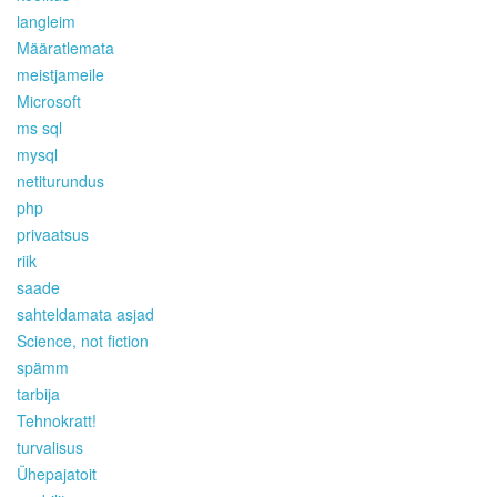
langleim
Määratlemata
meistjameile
Microsoft
ms sql
mysql
netiturundus
php
privaatsus
riik
saade
sahteldamata asjad
Science, not fiction
spämm
tarbija
Tehnokratt!
turvalisus
Ühepajatoit