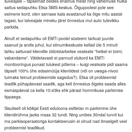
suveajale – täpsemalt öeldes enamus meist ning vähemuse hulka
sattus sedapuhku Elisa SMS-keskus. Õigupoolest pole see
esimene kord, olen sarnase kala avastanud ka õige mitu aastat
tagasi, kui talveajale mineku järel õnnestus mul auto tulevikku
parkida.
Ainult et sedapuhku oli EMTi poolel süsteem tarkust juurde
saanud ja andis juhul, kui sõnumikeskuste kellad üle 5 minuti
lahku sattuvad kliendile üldotstarbelise veateate “hetkel ei toimi,
vabandame”. Väidetavasti ei pannud olukord ka EMTi
monitooringus punast tulukest põlema – kuigi veateate pidi saama
täpselt 100% ühe edasimüüja klientidest (või on uwaga-nivoo
tuimaks teinud probleemide sagedus?). Elisa oli probleemist
teadlik pühapäevast saadik, aga kell õnnestus õigeks saada alles
esmaspäeval ca kella 10:43ks ehk pärast hommikuse parkimise
tippaega.
Sisuliselt oli kõikjal Eesti eduloona esitletav m-parkimine ühe
kliendirühma jaoks maas 32 tundi. Ning umbes 30ndal tunnil kui
ma parklaoperaatoriga kontakteerusin ei olnud nad ilmselgelt veel
probleemist teadlikud.