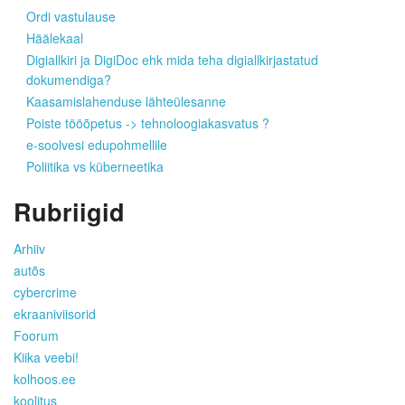
Ordi vastulause
Häälekaal
Digiallkiri ja DigiDoc ehk mida teha digiallkirjastatud
dokumendiga?
Kaasamislahenduse lähteülesanne
Poiste tööõpetus -> tehnoloogiakasvatus ?
e-soolvesi edupohmellile
Poliitika vs küberneetika
Rubriigid
Arhiiv
autõs
cybercrime
ekraaniviisorid
Foorum
Kiika veebi!
kolhoos.ee
koolitus