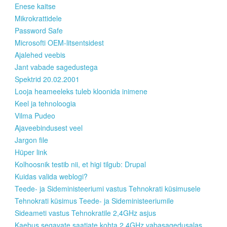
Enese kaitse
Mikrokrattidele
Password Safe
Microsofti OEM-litsentsidest
Ajalehed veebis
Jant vabade sagedustega
Spektrid 20.02.2001
Looja heameeleks tuleb kloonida inimene
Keel ja tehnoloogia
Vilma Pudeo
Ajaveebindusest veel
Jargon file
Hüper link
Kolhoosnik testib nii, et higi tilgub: Drupal
Kuidas valida weblogi?
Teede- ja Sideministeeriumi vastus Tehnokrati küsimusele
Tehnokrati küsimus Teede- ja Sideministeeriumile
Sideameti vastus Tehnokratile 2,4GHz asjus
Kaebus segavate saatjate kohta 2,4GHz vabasagedusalas