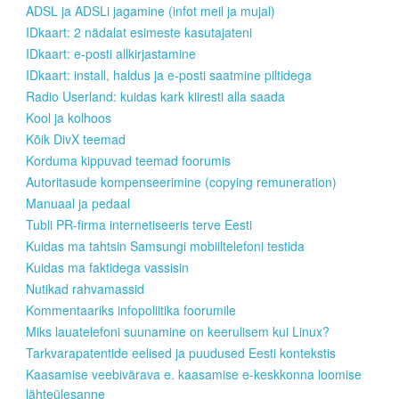
ADSL ja ADSLi jagamine (infot meil ja mujal)
IDkaart: 2 nädalat esimeste kasutajateni
IDkaart: e-posti allkirjastamine
IDkaart: install, haldus ja e-posti saatmine piltidega
Radio Userland: kuidas kark kiiresti alla saada
Kool ja kolhoos
Kõik DivX teemad
Korduma kippuvad teemad foorumis
Autoritasude kompenseerimine (copying remuneration)
Manuaal ja pedaal
Tubli PR-firma internetiseeris terve Eesti
Kuidas ma tahtsin Samsungi mobiiltelefoni testida
Kuidas ma faktidega vassisin
Nutikad rahvamassid
Kommentaariks infopoliitika foorumile
Miks lauatelefoni suunamine on keerulisem kui Linux?
Tarkvarapatentide eelised ja puudused Eesti kontekstis
Kaasamise veebivärava e. kaasamise e-keskkonna loomise
lähteülesanne