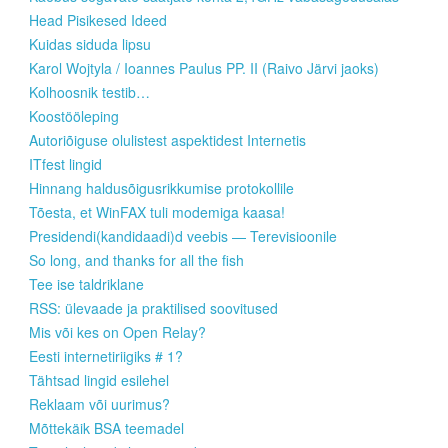
Head Pisikesed Ideed
Kuidas siduda lipsu
Karol Wojtyla / Ioannes Paulus PP. II (Raivo Järvi jaoks)
Kolhoosnik testib…
Koostööleping
Autoriõiguse olulistest aspektidest Internetis
ITfest lingid
Hinnang haldusõigusrikkumise protokollile
Tõesta, et WinFAX tuli modemiga kaasa!
Presidendi(kandidaadi)d veebis — Terevisioonile
So long, and thanks for all the fish
Tee ise taldriklane
RSS: ülevaade ja praktilised soovitused
Mis või kes on Open Relay?
Eesti internetiriigiks # 1?
Tähtsad lingid esilehel
Reklaam või uurimus?
Mõttekäik BSA teemadel