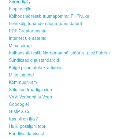
Serendipity
Flopireeglid
Kolhoosnik testib tuumapommi: PHPNuke
Lehekülg tuhande näoga (uuendatud)
PDF Creator tasuta!
Internet üle satelliidi
Mina, piraat
Kolhoosnik testib Norramaa põllutööriistu: eZPublish
Sündikaadid ja standardid
Kõige pisematele krattidele
Mitte lugeda!
Kommuun-ism
Sõlmitud traadiga side
VVV: VeriVorst ja Veeb
Goooogle!
GIMP & Co
Kas nii on ilus?
Hullu postiljoni tõbi
Fondiihaldamisest