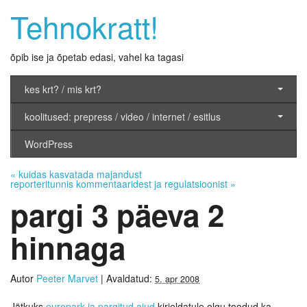
Tehnokratt!
õpib ise ja õpetab edasi, vahel ka tagasi
kes krt? / mis krt?
koolitused: prepress / video / internet / esitlus
WordPress
«
kuidas kasvatada majandust
reporteritunnis kommentaaridest ja regulatsioonist
»
pargi 3 päeva 2
hinnaga
Autor
Peeter Marvet
|
Avaldatud:
5. apr 2008
Jätkuks
europark ja pargitud ajud
kirjeldatule olgu toodud ka