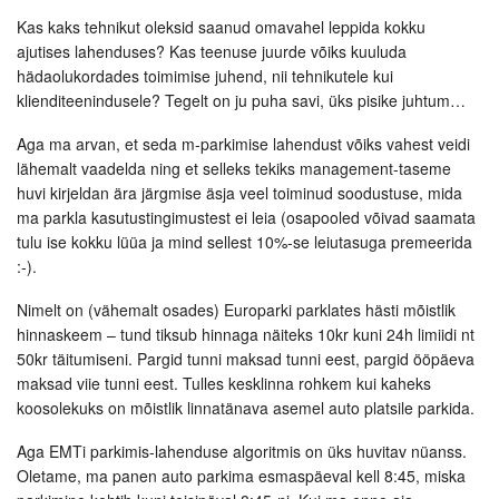
Kas kaks tehnikut oleksid saanud omavahel leppida kokku
ajutises lahenduses? Kas teenuse juurde võiks kuuluda
hädaolukordades toimimise juhend, nii tehnikutele kui
klienditeenindusele? Tegelt on ju puha savi, üks pisike juhtum…
Aga ma arvan, et seda m-parkimise lahendust võiks vahest veidi
lähemalt vaadelda ning et selleks tekiks management-taseme
huvi kirjeldan ära järgmise äsja veel toiminud soodustuse, mida
ma parkla kasutustingimustest ei leia (osapooled võivad saamata
tulu ise kokku lüüa ja mind sellest 10%-se leiutasuga premeerida
:-).
Nimelt on (vähemalt osades) Europarki parklates hästi mõistlik
hinnaskeem – tund tiksub hinnaga näiteks 10kr kuni 24h limiidi nt
50kr täitumiseni. Pargid tunni maksad tunni eest, pargid ööpäeva
maksad viie tunni eest. Tulles kesklinna rohkem kui kaheks
koosolekuks on mõistlik linnatänava asemel auto platsile parkida.
Aga EMTi parkimis-lahenduse algoritmis on üks huvitav nüanss.
Oletame, ma panen auto parkima esmaspäeval kell 8:45, miska