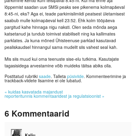
parkimine kehtib kuni teisipäval 8:45-ni. Kui ma enne aja
lõppemist saadan uue SMSi peaks see pikenema kolmapäeval
8:45-ni, eks? Aga ei, teade parkimislimiidi peatsest ületamisest
saabub mulle kolmapäeval kell 23:52. Ehk kolm tööpäeva
pargitud kahe hinnaga nigu naksti. Olen seda mõnda aega
katsetanud ja tundub toimivat stabiilselt ning ka kallimates
parklates. Ja kuna mõned Ühisteenuse parklad kasutavad
pealiskaudsel hinnangul sama mudelit siis vahest seal kah.
Mis siis muud kui oma teenuste sise-elu tutkima. Kasutajate
tagasisidega arvestamine võib muideks täitsa abiks olla.
Postitatud rubriiki
saade
. Talleta
püsiviide
. Kommenteerimine ja
trackback-viidete lisamine ei ole lubatud.
«
kuidas kasvatada majandust
reporteritunnis kommentaaridest ja regulatsioonist
»
6
Kommentaarid
Kalju