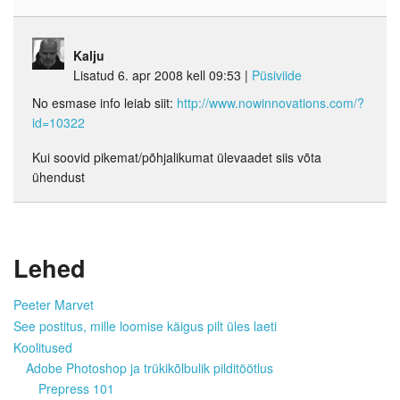
Kalju
Lisatud 6. apr 2008 kell 09:53
|
Püsiviide
No esmase info leiab siit:
http://www.nowinnovations.com/?
id=10322
Kui soovid pikemat/põhjalikumat ülevaadet siis võta
ühendust
Lehed
Peeter Marvet
See postitus, mille loomise käigus pilt üles laeti
Koolitused
Adobe Photoshop ja trükikõlbulik pilditöötlus
Prepress 101