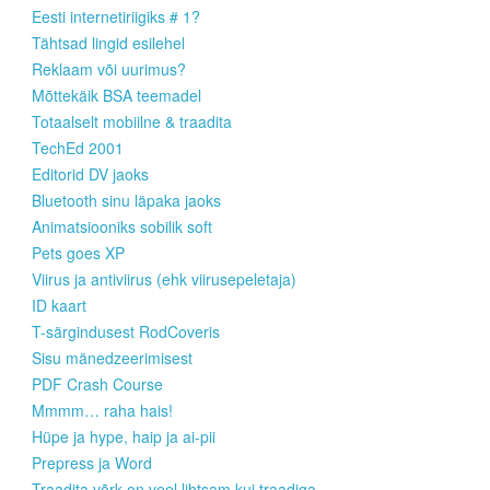
Eesti internetiriigiks # 1?
Tähtsad lingid esilehel
Reklaam või uurimus?
Mõttekäik BSA teemadel
Totaalselt mobiilne & traadita
TechEd 2001
Editorid DV jaoks
Bluetooth sinu läpaka jaoks
Animatsiooniks sobilik soft
Pets goes XP
Viirus ja antiviirus (ehk viirusepeletaja)
ID kaart
T-särgindusest RodCoveris
Sisu mänedzeerimisest
PDF Crash Course
Mmmm… raha hais!
Hüpe ja hype, haip ja ai-pii
Prepress ja Word
Traadita võrk on veel lihtsam kui traadiga