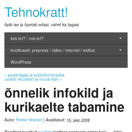
Tehnokratt!
õpib ise ja õpetab edasi, vahel ka tagasi
kes krt? / mis krt?
koolitused: prepress / video / internet / esitlus
WordPress
«
pealtnägija ja küberkriminaalia
uutest viirustest ja muust kah
»
õnnelik infokild ja
kurikaelte tabamine
Autor
Peeter Marvet
|
Avaldatud:
16. jaan 2008
Raadiost kuuldud
pealkiri
“politsei arreteeris armin karu … tütre