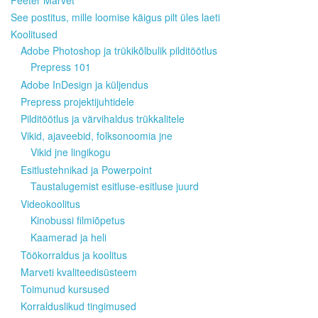
See postitus, mille loomise käigus pilt üles laeti
Koolitused
Adobe Photoshop ja trükikõlbulik pilditöötlus
Prepress 101
Adobe InDesign ja küljendus
Prepress projektijuhtidele
Pilditöötlus ja värvihaldus trükkalitele
Vikid, ajaveebid, folksonoomia jne
Vikid jne lingikogu
Esitlustehnikad ja Powerpoint
Taustalugemist esitluse-esitluse juurd
Videokoolitus
Kinobussi filmiõpetus
Kaamerad ja heli
Töökorraldus ja koolitus
Marveti kvaliteedisüsteem
Toimunud kursused
Korralduslikud tingimused