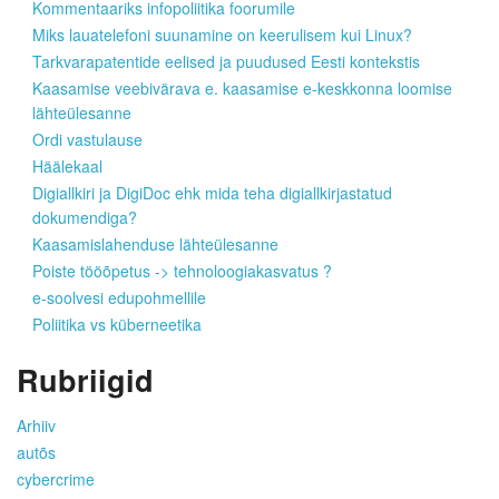
Kommentaariks infopoliitika foorumile
Miks lauatelefoni suunamine on keerulisem kui Linux?
Tarkvarapatentide eelised ja puudused Eesti kontekstis
Kaasamise veebivärava e. kaasamise e-keskkonna loomise
lähteülesanne
Ordi vastulause
Häälekaal
Digiallkiri ja DigiDoc ehk mida teha digiallkirjastatud
dokumendiga?
Kaasamislahenduse lähteülesanne
Poiste tööõpetus -> tehnoloogiakasvatus ?
e-soolvesi edupohmellile
Poliitika vs küberneetika
Rubriigid
Arhiiv
autõs
cybercrime