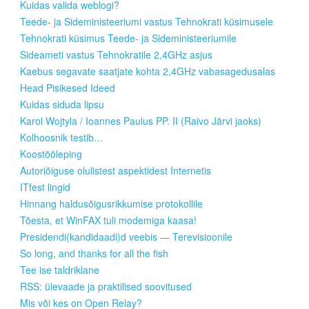
Kuidas valida weblogi?
Teede- ja Sideministeeriumi vastus Tehnokrati küsimusele
Tehnokrati küsimus Teede- ja Sideministeeriumile
Sideameti vastus Tehnokratile 2,4GHz asjus
Kaebus segavate saatjate kohta 2,4GHz vabasagedusalas
Head Pisikesed Ideed
Kuidas siduda lipsu
Karol Wojtyla / Ioannes Paulus PP. II (Raivo Järvi jaoks)
Kolhoosnik testib…
Koostööleping
Autoriõiguse olulistest aspektidest Internetis
ITfest lingid
Hinnang haldusõigusrikkumise protokollile
Tõesta, et WinFAX tuli modemiga kaasa!
Presidendi(kandidaadi)d veebis — Terevisioonile
So long, and thanks for all the fish
Tee ise taldriklane
RSS: ülevaade ja praktilised soovitused
Mis või kes on Open Relay?