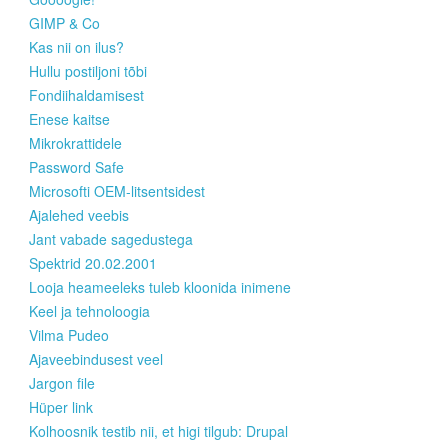
GIMP & Co
Kas nii on ilus?
Hullu postiljoni tõbi
Fondiihaldamisest
Enese kaitse
Mikrokrattidele
Password Safe
Microsofti OEM-litsentsidest
Ajalehed veebis
Jant vabade sagedustega
Spektrid 20.02.2001
Looja heameeleks tuleb kloonida inimene
Keel ja tehnoloogia
Vilma Pudeo
Ajaveebindusest veel
Jargon file
Hüper link
Kolhoosnik testib nii, et higi tilgub: Drupal