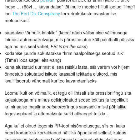
inese … röövi … kavandajad” tõi mulle meelde hiljuti loetud Time’i
loo
The Fort Dix Conspiracy
terrorirakukeste avastamise
metoodikast:
saadakse “õnnelik infokild” (keegi näeb välismaise välimusega
inimest automaatrelvaga, mis pärast osutub küll paintballi-püssiks
aga no mis seal vahet,
FBI is on the case
)
kodanike juurde sokutatakse “kriminaalpolitseiga seotud isik”
(Time’i loos sageli eks-vang)
kuna alustatud uurimist ei saa raisku lasta, siis varem või hiljem
õnnestub sokutatud isikute kaasabil tekitada olukord, mis
kvalifitseerub vähemalt kuriteo kavandamiseks
Loomulikult on võimalik, et tegu oli lihtsalt sita pressibriifingu sita
kajastusega mis minus eelkirjeldatud seose tekitas ja tegelikult
kriminaalse maailma
outsource
’ingus saavadki miski põhjaliku
tegevusplaani ja ettemaksuta kutid allhanget tellida…
Aga kui ei olnud tegemis PR-tootmisõnnetusega, siis on kaks
noort kodanikku korraldanud näitliku õppetunni sellest, kuidas
igasugused imetabased eriõigused ei pruugi päris alati oma