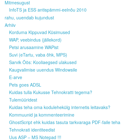
Mitmesugust
InfoTS ja ESS antispämmi-eelnõu 2010
rahu, uuendab kujundust
Arhiiv
Korduma Kippuvad Küsimused
WAP, veebindus (jällekord)
Petsi arusaamine WAPist
Suvi (eTartu, vaba õhk, MPS)
Sarvik Öös: Kooliaegsed ulakused
Kaugvalimise uuendus Windowsile
E-arve
Pets goes ADSL
Kuidas tulla Kukusse Tehnokratti tegema?
Tulemüüridest
Kuidas teha oma kodulehekülg internetis leitavaks?
Kommuunid ja kommenteerimine
GhostScript ehk kuidas tasuta tarkvaraga PDF-faile teha
Tehnokrati identiteedist
Uus ASP – MS Notepad !!!