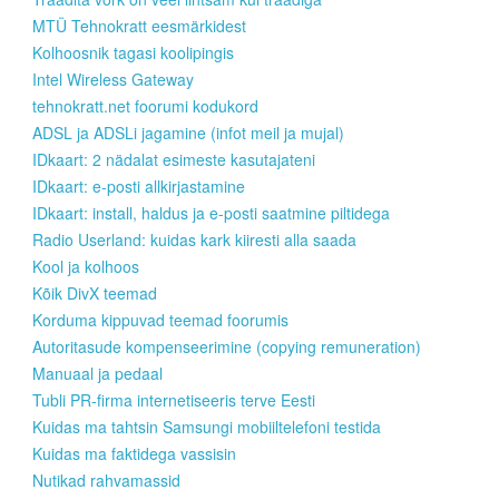
MTÜ Tehnokratt eesmärkidest
Kolhoosnik tagasi koolipingis
Intel Wireless Gateway
tehnokratt.net foorumi kodukord
ADSL ja ADSLi jagamine (infot meil ja mujal)
IDkaart: 2 nädalat esimeste kasutajateni
IDkaart: e-posti allkirjastamine
IDkaart: install, haldus ja e-posti saatmine piltidega
Radio Userland: kuidas kark kiiresti alla saada
Kool ja kolhoos
Kõik DivX teemad
Korduma kippuvad teemad foorumis
Autoritasude kompenseerimine (copying remuneration)
Manuaal ja pedaal
Tubli PR-firma internetiseeris terve Eesti
Kuidas ma tahtsin Samsungi mobiiltelefoni testida
Kuidas ma faktidega vassisin
Nutikad rahvamassid