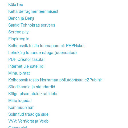
KülaTee
Ketta defragmenteerimisest
Bench ja Benji
Saidid Tehnokrati serveris
Serendipity
Flopireeglid
Kolhoosnik testib tuumapommi: PHPNuke
Lehekülg tuhande näoga (uuendatud)
PDF Creator tasuta!
Internet üle satelliidi
Mina, piraat
Kolhoosnik testib Norramaa põllutööriistu: eZPublish
Sündikaadid ja standardid
Kõige pisematele krattidele
Mitte lugeda!
Kommuun-ism
Sõlmitud traadiga side
VVV: VeriVorst ja Veeb
Goooogle!