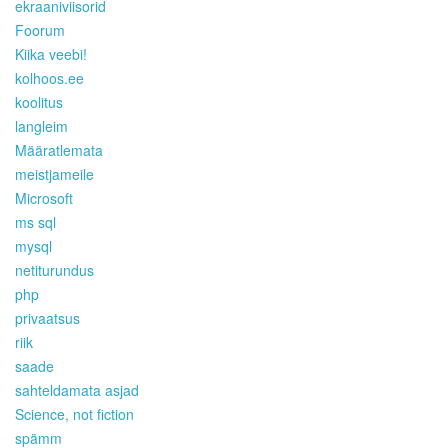
ekraaniviisorid
Foorum
Kiika veebi!
kolhoos.ee
koolitus
langleim
Määratlemata
meistjameile
Microsoft
ms sql
mysql
netiturundus
php
privaatsus
riik
saade
sahteldamata asjad
Science, not fiction
spämm