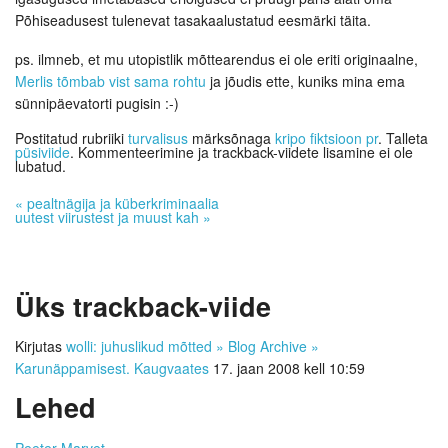
Põhiseadusest tulenevat tasakaalustatud eesmärki täita.
ps. ilmneb, et mu utopistlik mõttearendus ei ole eriti originaalne,
Merlis tõmbab vist sama rohtu
ja jõudis ette, kuniks mina ema
sünnipäevatorti pugisin :-)
Postitatud rubriiki
turvalisus
märksõnaga
kripo fiktsioon pr
. Talleta
püsiviide
. Kommenteerimine ja trackback-viidete lisamine ei ole
lubatud.
«
pealtnägija ja küberkriminaalia
uutest viirustest ja muust kah
»
Üks
trackback-viide
Kirjutas
wolli: juhuslikud mõtted » Blog Archive »
Karunäppamisest. Kaugvaates
17. jaan 2008 kell 10:59
Lehed
Peeter Marvet