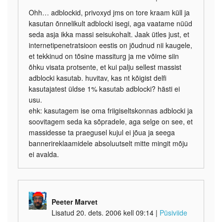
Ohh… adblockid, privoxyd jms on tore kraam küll ja
kasutan õnnelikult adblocki isegi, aga vaatame nüüd
seda asja ikka massi seisukohalt. Jaak ütles just, et
internetipenetratsioon eestis on jõudnud nii kaugele,
et tekkinud on tõsine massiturg ja me võime siin
õhku visata protsente, et kui palju sellest massist
adblocki kasutab. huvitav, kas nt kõigist delfi
kasutajatest üldse 1% kasutab adblocki? hästi ei
usu.
ehk: kasutagem ise oma friigiseltskonnas adblocki ja
soovitagem seda ka sõpradele, aga selge on see, et
massidesse ta praegusel kujul ei jõua ja seega
bannerireklaamidele absoluutselt mitte mingit mõju
ei avalda.
Peeter Marvet
Lisatud 20. dets. 2006 kell 09:14
|
Püsiviide