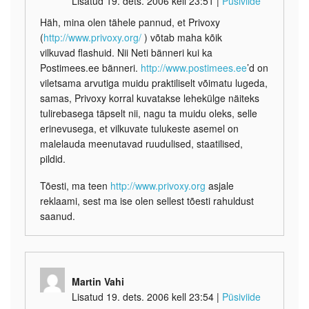
Lisatud 19. dets. 2006 kell 23:51
|
Püsiviide
Häh, mina olen tähele pannud, et Privoxy
(
http://www.privoxy.org/
) võtab maha kõik
vilkuvad flashuid. Nii Neti bänneri kui ka
Postimees.ee bänneri.
http://www.postimees.ee
’d on
viletsama arvutiga muidu praktiliselt võimatu lugeda,
samas, Privoxy korral kuvatakse lehekülge näiteks
tulirebasega täpselt nii, nagu ta muidu oleks, selle
erinevusega, et vilkuvate tulukeste asemel on
malelauda meenutavad ruudulised, staatilised,
pildid.
Tõesti, ma teen
http://www.privoxy.org
asjale
reklaami, sest ma ise olen sellest tõesti rahuldust
saanud.
Martin Vahi
Lisatud 19. dets. 2006 kell 23:54
|
Püsiviide