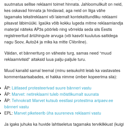
suutmatus sellise reklaami toimet hinnata. Jahloomulikult on neid,
kes oskavad hinnata ja hindavad, aga neid on liiga vähe
tagamaks tekstireklaami või laiemalt kontekstitundliku reklaami
piisavat läbimüüki. Igaüks võib kokku lugeda mitme reklaamiandja
materjal näiteks AP3s pöörleb ning võrrelda seda siis Eestis
registreeritud äriühingute arvuga (või kasvõi kuulutus-saitidega
nagu Soov, Auto24 ja miks ka mitte CVonline).
Väidan, et bänneriturg on väheste turg, samas need “muud
reklaamiviisid” aitaksid luua palju-paljule turu.
Muud kanalid samal teemal (minu seisukohti leiab ka vastavates
kommentaarisabades, ei hakka nimme ümber kopeerima siia):
ÄP:
Lätlased protesteerivad suure bänneri vastu
ÄP:
Marvet: netireklaami tuleb mõistlikumalt suunata
ÄP:
Tehnokratt Marvet kutsub eestlasi protestima aripaev.ee
bänneri vastu
EPL:
Marvet piketeerib üha suureneva reklaami vastu
Ja igaks juhuks ka huvide lahtiseletus tagamaks terviklikkust (kuigi