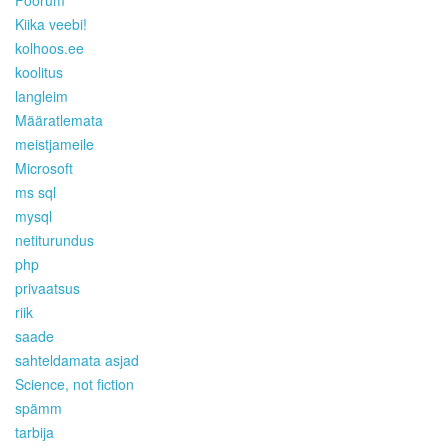
Kiika veebi!
kolhoos.ee
koolitus
langleim
Määratlemata
meistjameile
Microsoft
ms sql
mysql
netiturundus
php
privaatsus
riik
saade
sahteldamata asjad
Science, not fiction
spämm
tarbija