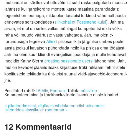
mul endal on käsilolevat ettevõtmist suht raske paigutada muusse
lahtrisse kui “järjekordne mõttetu katse maailma parandada”):
tegemist on teemaga, mida olen tasapisi torkinud vähemalt aasta
erinevates seltskondades (
siinkohal nt Postimehe kulul
). Jah ma
arvan, et mul on selles vallas mõningat kompetentsi mida võiks
raha või muude väärtuste vastu vahetada. Jah, ma olen e-
turundusega tegeleva
Altex
’i pisiosanik ja järgmise umbes poole
aasta jooksul kavatsen pühendada neile ka pisiosa oma tööajast.
Jah ma olen suur kliendi-evangelismi pooldaja ja mulle kohutavalt
meeldib Kathy Sierra
creating passionate users
lähenemine. Jah,
mul on kevadel plaanis lisaks kirjastuse-trüki-reklaami tehnilistele
koolitustele tekitada ka üht-teist suunal vikid-ajaveebid-technorati-
jne.
Postitatud rubriiki
Arhiiv
,
Foorum
. Talleta
püsiviide
.
Kommenteerimine ja trackback-viidete lisamine ei ole lubatud.
«
piketeerimisest, digitaalsest dokumendist reklaamist
tsiteerides klassikuid: roonemaa
»
12
Kommentaarid