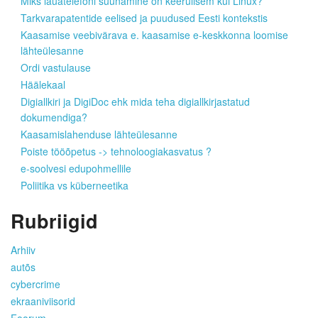
Miks lauatelefoni suunamine on keerulisem kui Linux?
Tarkvarapatentide eelised ja puudused Eesti kontekstis
Kaasamise veebivärava e. kaasamise e-keskkonna loomise
lähteülesanne
Ordi vastulause
Häälekaal
Digiallkiri ja DigiDoc ehk mida teha digiallkirjastatud
dokumendiga?
Kaasamislahenduse lähteülesanne
Poiste tööõpetus -> tehnoloogiakasvatus ?
e-soolvesi edupohmellile
Poliitika vs küberneetika
Rubriigid
Arhiiv
autõs
cybercrime
ekraaniviisorid
Foorum