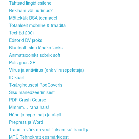
Tähtsad lingid esilehel
Reklaam või uurimus?
Mõttekäik BSA teemadel
Totaalselt mobiilne & traadita
TechEd 2001
Editorid DV jaoks
Bluetooth sinu läpaka jaoks
Animatsiooniks sobilik soft
Pets goes XP
Viirus ja antiviirus (ehk viirusepeletaja)
ID kaart
T-särgindusest RodCoveris
Sisu mänedzeerimisest
PDF Crash Course
Mmmm… raha hais!
Hüpe ja hype, haip ja ai-pii
Prepress ja Word
Traadita võrk on veel lihtsam kui traadiga
MTÜ Tehnokratt eesmärkidest