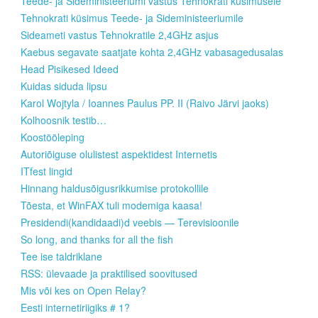
Teede- ja Sideministeeriumi vastus Tehnokrati küsimusele
Tehnokrati küsimus Teede- ja Sideministeeriumile
Sideameti vastus Tehnokratile 2,4GHz asjus
Kaebus segavate saatjate kohta 2,4GHz vabasagedusalas
Head Pisikesed Ideed
Kuidas siduda lipsu
Karol Wojtyla / Ioannes Paulus PP. II (Raivo Järvi jaoks)
Kolhoosnik testib…
Koostööleping
Autoriõiguse olulistest aspektidest Internetis
ITfest lingid
Hinnang haldusõigusrikkumise protokollile
Tõesta, et WinFAX tuli modemiga kaasa!
Presidendi(kandidaadi)d veebis — Terevisioonile
So long, and thanks for all the fish
Tee ise taldriklane
RSS: ülevaade ja praktilised soovitused
Mis või kes on Open Relay?
Eesti internetiriigiks # 1?