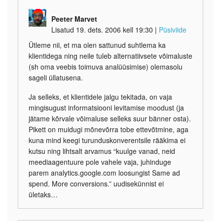
Peeter Marvet
Lisatud 19. dets. 2006 kell 19:30
|
Püsiviide
Ütleme nii, et ma olen sattunud suhtlema ka
klientidega ning neile tuleb alternatiivsete võimaluste
(sh oma veebis toimuva analüüsimise) olemasolu
sageli üllatusena.
Ja selleks, et klientidele jalgu tekitada, on vaja
mingisugust informatsiooni levitamise moodust (ja
jätame kõrvale võimaluse selleks suur bänner osta).
Pikett on muidugi mõnevõrra tobe ettevõtmine, aga
kuna mind keegi turunduskonverentsile rääkima ei
kutsu ning lihtsalt arvamus “kuulge vanad, neid
meediaagentuure pole vahele vaja, juhinduge
parem analytics.google.com loosungist Same ad
spend. More conversions.” uudisekünnist ei
ületaks…