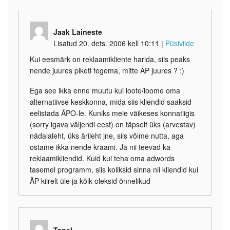
Jaak Laineste
Lisatud 20. dets. 2006 kell 10:11
|
Püsiviide
Kui eesmärk on reklaamikliente harida, siis peaks
nende juures piketi tegema, mitte ÄP juures ? :)
Ega see ikka enne muutu kui loote/loome oma
alternatiivse keskkonna, mida siis kliendid saaksid
eelistada ÄPO-le. Kuniks meie väikeses konnatiigis
(sorry igava väljendi eest) on täpselt üks (arvestav)
nädalaleht, üks ärileht jne, siis võime nutta, aga
ostame ikka nende kraami. Ja nii teevad ka
reklaamikliendid. Kuid kui teha oma adwords
tasemel programm, siis koliksid sinna nii kliendid kui
ÄP kiirelt üle ja kõik oleksid õnnelikud
Tanel