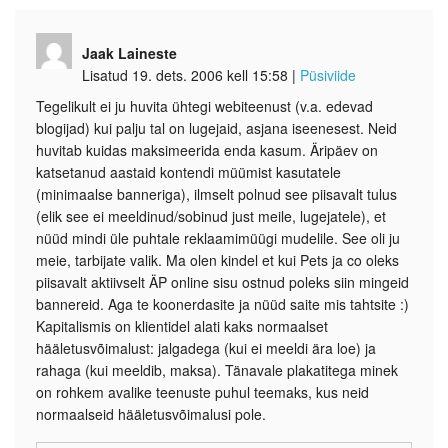
Jaak Laineste
Lisatud 19. dets. 2006 kell 15:58
|
Püsiviide
Tegelikult ei ju huvita ühtegi webiteenust (v.a. edevad
blogijad) kui palju tal on lugejaid, asjana iseenesest. Neid
huvitab kuidas maksimeerida enda kasum. Äripäev on
katsetanud aastaid kontendi müümist kasutatele
(minimaalse banneriga), ilmselt polnud see piisavalt tulus
(elik see ei meeldinud/sobinud just meile, lugejatele), et
nüüd mindi üle puhtale reklaamimüügi mudelile. See oli ju
meie, tarbijate valik. Ma olen kindel et kui Pets ja co oleks
piisavalt aktiivselt ÄP online sisu ostnud poleks siin mingeid
bannereid. Aga te koonerdasite ja nüüd saite mis tahtsite :)
Kapitalismis on klientidel alati kaks normaalset
hääletusvõimalust: jalgadega (kui ei meeldi ära loe) ja
rahaga (kui meeldib, maksa). Tänavale plakatitega minek
on rohkem avalike teenuste puhul teemaks, kus neid
normaalseid hääletusvõimalusi pole.