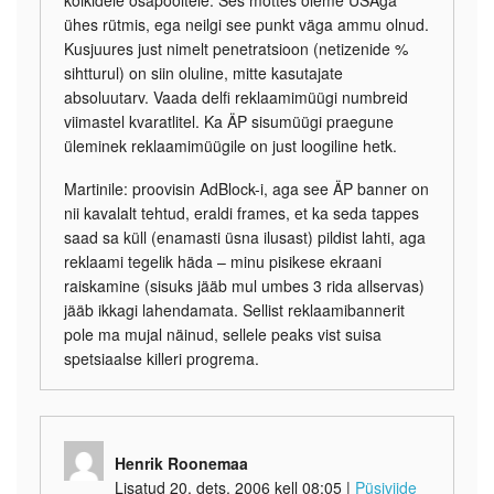
ühes rütmis, ega neilgi see punkt väga ammu olnud.
Kusjuures just nimelt penetratsioon (netizenide %
sihtturul) on siin oluline, mitte kasutajate
absoluutarv. Vaada delfi reklaamimüügi numbreid
viimastel kvaratlitel. Ka ÄP sisumüügi praegune
üleminek reklaamimüügile on just loogiline hetk.
Martinile: proovisin AdBlock-i, aga see ÄP banner on
nii kavalalt tehtud, eraldi frames, et ka seda tappes
saad sa küll (enamasti üsna ilusast) pildist lahti, aga
reklaami tegelik häda – minu pisikese ekraani
raiskamine (sisuks jääb mul umbes 3 rida allservas)
jääb ikkagi lahendamata. Sellist reklaamibannerit
pole ma mujal näinud, sellele peaks vist suisa
spetsiaalse killeri progrema.
Henrik Roonemaa
Lisatud 20. dets. 2006 kell 08:05
|
Püsiviide