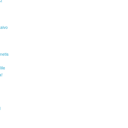
Hz
Raivo
netis
ile
a!
d