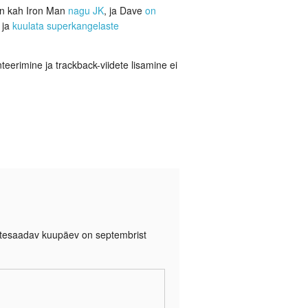
en kah Iron Man
nagu JK
, ja Dave
on
 ja
kuulata superkangelaste
eerimine ja trackback-viidete lisamine ei
kättesaadav kuupäev on septembrist