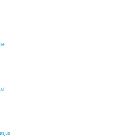
ene
pal
asjus