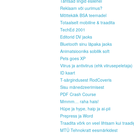
Tähtsad lingid esilehel
Reklaam või uurimus?
Mõttekäik BSA teemadel
Totaalselt mobiilne & traadita
TechEd 2001
Editorid DV jaoks
Bluetooth sinu läpaka jaoks
Animatsiooniks sobilik soft
Pets goes XP
Viirus ja antiviirus (ehk viirusepeletaja)
ID kaart
T-särgindusest RodCoveris
Sisu mänedzeerimisest
PDF Crash Course
Mmmm… raha hais!
Hüpe ja hype, haip ja ai-pii
Prepress ja Word
Traadita võrk on veel lihtsam kui traad
MTÜ Tehnokratt eesmärkidest