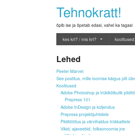
Tehnokratt!
õpib ise ja õpetab edasi, vahel ka tagasi
kes krt? / mis krt?
koolitused:
Lehed
Peeter Marvet
See postitus, mille loomise käigus pilt üles
Koolitused
Adobe Photoshop ja trükikõlbulik pilditö
Prepress 101
Adobe InDesign ja küljendus
Prepress projektijuhtidele
Pilditöötlus ja värvihaldus trükkalitele
Vikid, ajaveebid, folksonoomia jne