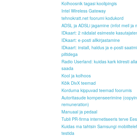
Kolhoosnik tagasi koolipingis
Intel Wireless Gateway
tehnokratt.net foorumi kodukord
ADSL ja ADSLi jagamine (infot meil ja 
IDkaart: 2 nädalat esimeste kasutajate
IDkaart: e-posti allkirjastamine
IDkaart: install, haldus ja e-posti saatm
piltidega
Radio Userland: kuidas kark kiiresti all
saada
Kool ja kolhoos
Kõik DivX teemad
Korduma kippuvad teemad foorumis
Autoritasude kompenseerimine (copyi
remuneration)
Manuaal ja pedaal
Tubli PR-firma internetiseeris terve Ees
Kuidas ma tahtsin Samsungi mobiiltele
testida