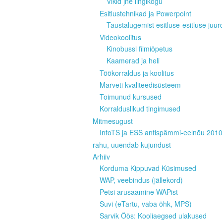
Vikid jne lingikogu
Esitlustehnikad ja Powerpoint
Taustalugemist esitluse-esitluse juur
Videokoolitus
Kinobussi filmiõpetus
Kaamerad ja heli
Töökorraldus ja koolitus
Marveti kvaliteedisüsteem
Toimunud kursused
Korralduslikud tingimused
Mitmesugust
InfoTS ja ESS antispämmi-eelnõu 201
rahu, uuendab kujundust
Arhiiv
Korduma Kippuvad Küsimused
WAP, veebindus (jällekord)
Petsi arusaamine WAPist
Suvi (eTartu, vaba õhk, MPS)
Sarvik Öös: Kooliaegsed ulakused