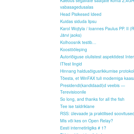
Kaebus segavate saatjate kohta 2,4G
vabasagedusalas
Head Pisikesed Ideed
Kuidas siduda lipsu
Karol Wojtyla / Ioannes Paulus PP. II (
Järvi jaoks)
Kolhoosnik testib…
Koostööleping
Autoriõiguse olulistest aspektidest Inter
ITfest lingid
Hinnang haldusõigusrikkumise protokoll
Tõesta, et WinFAX tuli modemiga kaas
Presidendi(kandidaadi)d veebis —
Terevisioonile
So long, and thanks for all the fish
Tee ise taldriklane
RSS: ülevaade ja praktilised soovituse
Mis või kes on Open Relay?
Eesti internetiriigiks # 1?