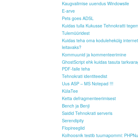
Kaugvalimise uuendus Windowsile
E-arve
Pets goes ADSL
Kuidas tulla Kukusse Tehnokratti tege
Tulemüüridest
Kuidas teha oma kodulehekülg internet
leitavaks?
Kommuunid ja kommenteerimine
GhostScript ehk kuidas tasuta tarkvar
PDF-faile teha
Tehnokrati identiteedist
Uus ASP – MS Notepad !!!
KülaTee
Ketta defragmenteerimisest
Bench ja Benji
Saidid Tehnokrati serveris
Serendipity
Flopireeglid
Kolhoosnik testib tuumapommi: PHPN