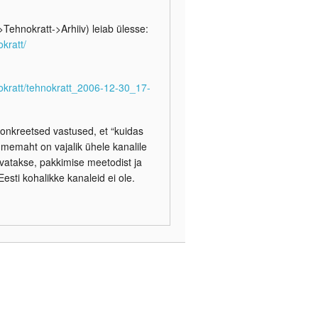
Tehnokratt->Arhiiv) leiab ülesse:
okratt/
hnokratt/tehnokratt_2006-12-30_17-
konkreetsed vastused, et “kuidas
ndmemaht on vajalik ühele kanalile
ivatakse, pakkimise meetodist ja
esti kohalikke kanaleid ei ole.