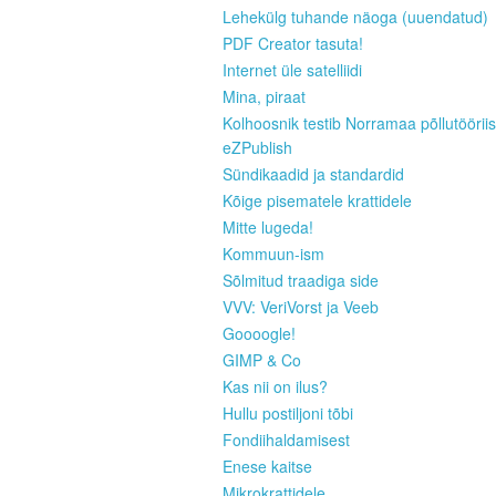
Lehekülg tuhande näoga (uuendatud)
PDF Creator tasuta!
Internet üle satelliidi
Mina, piraat
Kolhoosnik testib Norramaa põllutööriis
eZPublish
Sündikaadid ja standardid
Kõige pisematele krattidele
Mitte lugeda!
Kommuun-ism
Sõlmitud traadiga side
VVV: VeriVorst ja Veeb
Goooogle!
GIMP & Co
Kas nii on ilus?
Hullu postiljoni tõbi
Fondiihaldamisest
Enese kaitse
Mikrokrattidele