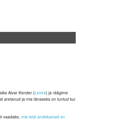
ltsiks Aivar Kender (
Levira
) ja räägime
tat aretanud ja mis tänaseks on tuntud kui
õi vaadake,
mis teist andekamad on