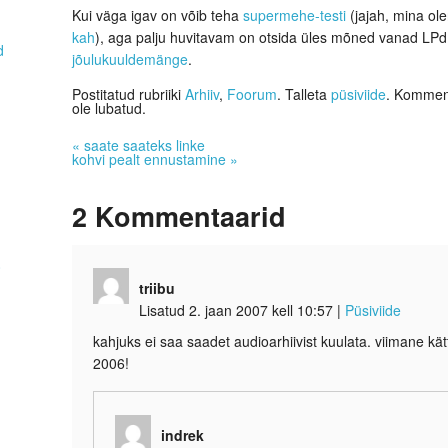
Kui väga igav on võib teha
supermehe-testi
(jajah, mina ol
kah
), aga palju huvitavam on otsida üles mõned vanad LPd
d
jõulukuuldemänge
.
Postitatud rubriiki
Arhiiv
,
Foorum
. Talleta
püsiviide
. Komment
ole lubatud.
«
saate saateks linke
kohvi pealt ennustamine
»
2
Kommentaarid
0
triibu
Lisatud 2. jaan 2007 kell 10:57
|
Püsiviide
kahjuks ei saa saadet audioarhiivist kuulata. viimane 
2006!
indrek