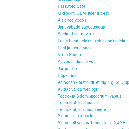
Password Safe
Microsofti OEM-litsentsidest
Ajalehed veebis
Jant vabade sagedustega
Spektrid 20.02.2001
Looja heameeleks tuleb kloonida inim
Keel ja tehnoloogia
Vilma Pudeo
Ajaveebindusest veel
Jargon file
Hüper link
Kolhoosnik testib nii, et higi tilgub: Dru
Kuidas valida weblogi?
Teede- ja Sideministeeriumi vastus
Tehnokrati küsimusele
Tehnokrati küsimus Teede- ja
Sideministeeriumile
Sideameti vastus Tehnokratile 2,4GHz 