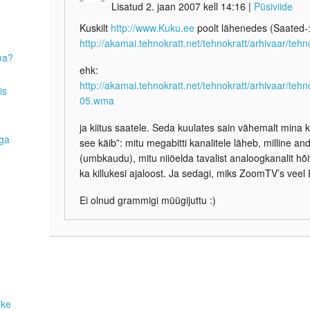
Lisatud 2. jaan 2007 kell 14:16
|
Püsiviide
Kuskilt
http://www.Kuku.ee
poolt lähenedes (Saated->
http://akamai.tehnokratt.net/tehnokratt/arhivaar/tehn
ma?
ehk:
http://akamai.tehnokratt.net/tehnokratt/arhivaar/te
is
05.wma
ja kiitus saatele. Seda kuulates sain vähemalt mina 
aga
see käib”: mitu megabitti kanalitele läheb, milline a
(umbkaudu), mitu niiöelda tavalist analoogkanalit hõ
ka killukesi ajaloost. Ja sedagi, miks ZoomTV’s veel E
Ei olnud grammigi müügijuttu :)
uke