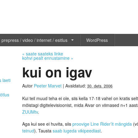
 prepress / video / internet / esitlus
WordPress
«
saate saateks linke
kohvi pealt ennustamine
»
kui on igav
 laeti
Autor
Peeter Marvet
|
Avaldatud:
30. dets. 2006
ötlus
Kui teil muud teha ei ole, siis kella 17-18 vahel on kratis se
mõistagi digitelevisioonist, mida Aivar on viimased n+1 aas
ZUUMtv
.
Aga kui see ei huvita, siis
proovige Line Rider’it mängida
(v
teinud
). Tausta
saab lugeda vikipeediast
.