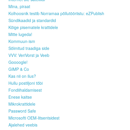
Mina, piraat
Kolhoosnik testib Norramaa põllutööriistu: eZPublish
Sündikaadid ja standardid
Kõige pisematele krattidele
Mitte lugeda!
Kommuun-ism
Sõlmitud traadiga side
VVV: VeriVorst ja Veeb
Goooogle!
GIMP & Co
Kas nii on ilus?
Hullu postiljoni tõbi
Fondiihaldamisest
Enese kaitse
Mikrokrattidele
Password Safe
Microsofti OEM-litsentsidest
Ajalehed veebis