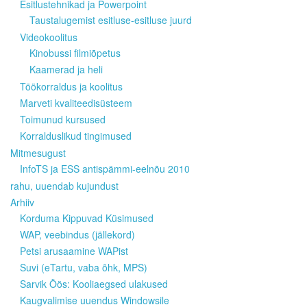
Esitlustehnikad ja Powerpoint
Taustalugemist esitluse-esitluse juurd
Videokoolitus
Kinobussi filmiõpetus
Kaamerad ja heli
Töökorraldus ja koolitus
Marveti kvaliteedisüsteem
Toimunud kursused
Korralduslikud tingimused
Mitmesugust
InfoTS ja ESS antispämmi-eelnõu 2010
rahu, uuendab kujundust
Arhiiv
Korduma Kippuvad Küsimused
WAP, veebindus (jällekord)
Petsi arusaamine WAPist
Suvi (eTartu, vaba õhk, MPS)
Sarvik Öös: Kooliaegsed ulakused
Kaugvalimise uuendus Windowsile