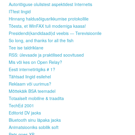
Autoriõiguse olulistest aspektidest Internetis
ITfest lingid
Hinnang haldusõigusrikkumise protokollile
Tõesta, et WinFAX tuli modemiga kaasa!
Presidendi(kandidaadi)d veebis — Terevisioonile
So long, and thanks for all the fish
Tee ise taldriklane
RSS: ülevaade ja praktilised soovitused
Mis või kes on Open Relay?
Eesti internetiriigiks # 1?
Tähtsad lingid esilehel
Reklaam või uurimus?
Mõttekäik BSA teemadel
Totaalselt mobiilne & traadita
TechEd 2001
Editorid DV jaoks
Bluetooth sinu läpaka jaoks
Animatsiooniks sobilik soft
Pets goes XP