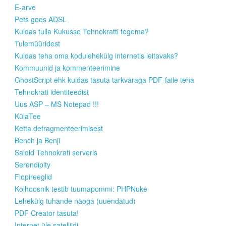
E-arve
Pets goes ADSL
Kuidas tulla Kukusse Tehnokratti tegema?
Tulemüüridest
Kuidas teha oma kodulehekülg internetis leitavaks?
Kommuunid ja kommenteerimine
GhostScript ehk kuidas tasuta tarkvaraga PDF-faile teha
Tehnokrati identiteedist
Uus ASP – MS Notepad !!!
KülaTee
Ketta defragmenteerimisest
Bench ja Benji
Saidid Tehnokrati serveris
Serendipity
Flopireeglid
Kolhoosnik testib tuumapommi: PHPNuke
Lehekülg tuhande näoga (uuendatud)
PDF Creator tasuta!
Internet üle satelliidi