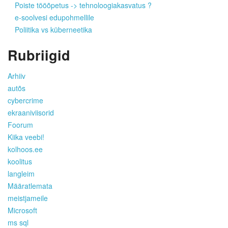
Poiste tööõpetus -> tehnoloogiakasvatus ?
e-soolvesi edupohmellile
Poliitika vs küberneetika
Rubriigid
Arhiiv
autõs
cybercrime
ekraaniviisorid
Foorum
Kiika veebi!
kolhoos.ee
koolitus
langleim
Määratlemata
meistjameile
Microsoft
ms sql