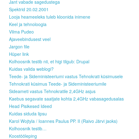
Jant vabade sagedustega
Spektrid 20.02.2001
Looja heameeleks tuleb kloonida inimene
Keel ja tehnoloogia
Vilma Pudeo
Ajaveebindusest veel
Jargon file
Hüper link
Kolhoosnik testib nii, et higi tilgub: Drupal
Kuidas valida weblogi?
Teede- ja Sideministeeriumi vastus Tehnokrati küsimusele
Tehnokrati küsimus Teede- ja Sideministeeriumile
Sideameti vastus Tehnokratile 2,4GHz asjus
Kaebus segavate saatjate kohta 2,4GHz vabasagedusalas
Head Pisikesed Ideed
Kuidas siduda lipsu
Karol Wojtyla / Ioannes Paulus PP. II (Raivo Järvi jaoks)
Kolhoosnik testib…
Koostööleping