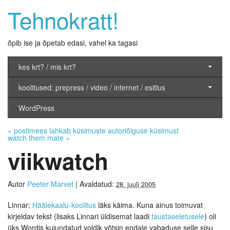
Tehnokratt!
õpib ise ja õpetab edasi, vahel ka tagasi
kes krt? / mis krt?
koolitused: prepress / video / internet / esitlus
WordPress
«
postimees lahkab küsimuste autoriõiguse küsimust
watch them mate
»
viikwatch
Autor
Peeter Marvet
|
Avaldatud:
28. juuli 2005
Linnar:
Häälekaalu-koolitus
läks käima. Kuna ainus toimuvat
kirjeldav tekst (lisaks Linnari üldisemat laadi
taustaseletusele
) oli
üks Wordis kujundatud voldik võtsin endale vabaduse selle sisu