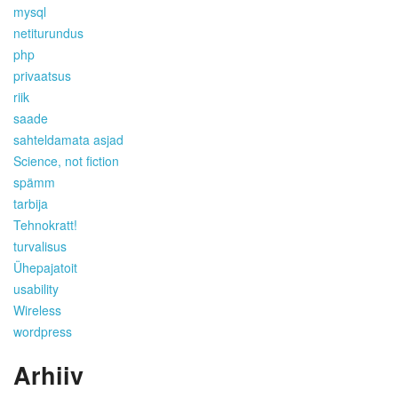
mysql
netiturundus
php
privaatsus
riik
saade
sahteldamata asjad
Science, not fiction
spämm
tarbija
Tehnokratt!
turvalisus
Ühepajatoit
usability
Wireless
wordpress
Arhiiv