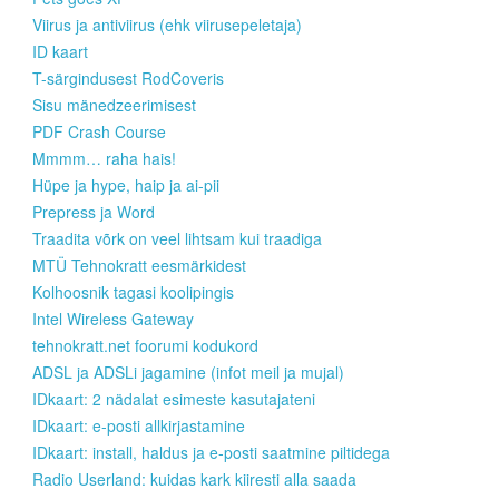
Viirus ja antiviirus (ehk viirusepeletaja)
ID kaart
T-särgindusest RodCoveris
Sisu mänedzeerimisest
PDF Crash Course
Mmmm… raha hais!
Hüpe ja hype, haip ja ai-pii
Prepress ja Word
Traadita võrk on veel lihtsam kui traadiga
MTÜ Tehnokratt eesmärkidest
Kolhoosnik tagasi koolipingis
Intel Wireless Gateway
tehnokratt.net foorumi kodukord
ADSL ja ADSLi jagamine (infot meil ja mujal)
IDkaart: 2 nädalat esimeste kasutajateni
IDkaart: e-posti allkirjastamine
IDkaart: install, haldus ja e-posti saatmine piltidega
Radio Userland: kuidas kark kiiresti alla saada