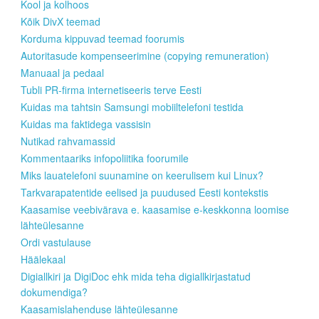
Kool ja kolhoos
Kõik DivX teemad
Korduma kippuvad teemad foorumis
Autoritasude kompenseerimine (copying remuneration)
Manuaal ja pedaal
Tubli PR-firma internetiseeris terve Eesti
Kuidas ma tahtsin Samsungi mobiiltelefoni testida
Kuidas ma faktidega vassisin
Nutikad rahvamassid
Kommentaariks infopoliitika foorumile
Miks lauatelefoni suunamine on keerulisem kui Linux?
Tarkvarapatentide eelised ja puudused Eesti kontekstis
Kaasamise veebivärava e. kaasamise e-keskkonna loomise
lähteülesanne
Ordi vastulause
Häälekaal
Digiallkiri ja DigiDoc ehk mida teha digiallkirjastatud
dokumendiga?
Kaasamislahenduse lähteülesanne