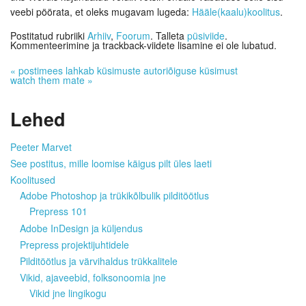
veebi pöörata, et oleks mugavam lugeda:
Hääle(kaalu)koolitus
.
Postitatud rubriiki
Arhiiv
,
Foorum
. Talleta
püsiviide
.
Kommenteerimine ja trackback-viidete lisamine ei ole lubatud.
«
postimees lahkab küsimuste autoriõiguse küsimust
watch them mate
»
Lehed
Peeter Marvet
See postitus, mille loomise käigus pilt üles laeti
Koolitused
Adobe Photoshop ja trükikõlbulik pilditöötlus
Prepress 101
Adobe InDesign ja küljendus
Prepress projektijuhtidele
Pilditöötlus ja värvihaldus trükkalitele
Vikid, ajaveebid, folksonoomia jne
Vikid jne lingikogu