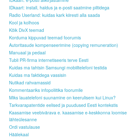
IDkaart: e-posti allkirjastamine
IDkaart: install, haldus ja e-posti saatmine piltidega
Radio Userland: kuidas kark kiiresti alla saada
Kool ja kolhoos
Kõik DivX teemad
Korduma kippuvad teemad foorumis
Autoritasude kompenseerimine (copying remuneration)
Manuaal ja pedaal
Tubli PR-firma internetiseeris terve Eesti
Kuidas ma tahtsin Samsungi mobiiltelefoni testida
Kuidas ma faktidega vassisin
Nutikad rahvamassid
Kommentaariks infopoliitika foorumile
Miks lauatelefoni suunamine on keerulisem kui Linux?
Tarkvarapatentide eelised ja puudused Eesti kontekstis
Kaasamise veebivärava e. kaasamise e-keskkonna loomise
lähteülesanne
Ordi vastulause
Häälekaal