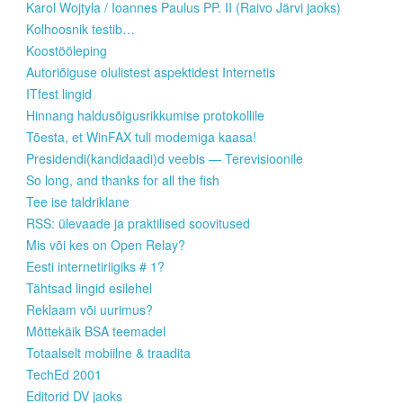
Karol Wojtyla / Ioannes Paulus PP. II (Raivo Järvi jaoks)
Kolhoosnik testib…
Koostööleping
Autoriõiguse olulistest aspektidest Internetis
ITfest lingid
Hinnang haldusõigusrikkumise protokollile
Tõesta, et WinFAX tuli modemiga kaasa!
Presidendi(kandidaadi)d veebis — Terevisioonile
So long, and thanks for all the fish
Tee ise taldriklane
RSS: ülevaade ja praktilised soovitused
Mis või kes on Open Relay?
Eesti internetiriigiks # 1?
Tähtsad lingid esilehel
Reklaam või uurimus?
Mõttekäik BSA teemadel
Totaalselt mobiilne & traadita
TechEd 2001
Editorid DV jaoks