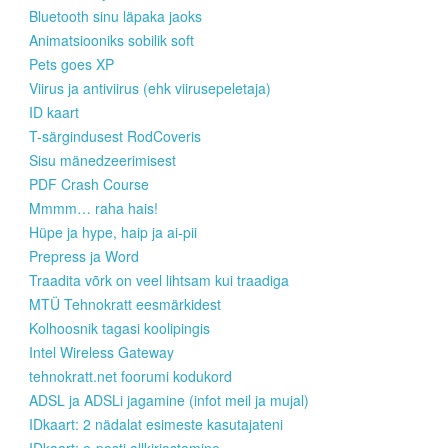
Bluetooth sinu läpaka jaoks
Animatsiooniks sobilik soft
Pets goes XP
Viirus ja antiviirus (ehk viirusepeletaja)
ID kaart
T-särgindusest RodCoveris
Sisu mänedzeerimisest
PDF Crash Course
Mmmm… raha hais!
Hüpe ja hype, haip ja ai-pii
Prepress ja Word
Traadita võrk on veel lihtsam kui traadiga
MTÜ Tehnokratt eesmärkidest
Kolhoosnik tagasi koolipingis
Intel Wireless Gateway
tehnokratt.net foorumi kodukord
ADSL ja ADSLi jagamine (infot meil ja mujal)
IDkaart: 2 nädalat esimeste kasutajateni