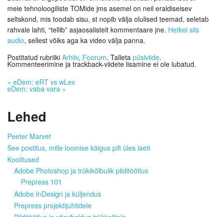
meie tehnoloogiliste TOMide jms asemel on neil eraldiseisev
seltskond, mis toodab sisu, st nopib välja olulised teemad, seletab
rahvale lahti, “tellib” asjaosalistelt kommentaare jne.
Hetkel siis
audio
, sellest võiks aga ka video välja panna.
Postitatud rubriiki
Arhiiv
,
Foorum
. Talleta
püsiviide
.
Kommenteerimine ja trackback-viidete lisamine ei ole lubatud.
«
eDem: eRT vs wLex
eDem: vaba vara
»
Lehed
Peeter Marvet
See postitus, mille loomise käigus pilt üles laeti
Koolitused
Adobe Photoshop ja trükikõlbulik pilditöötlus
Prepress 101
Adobe InDesign ja küljendus
Prepress projektijuhtidele