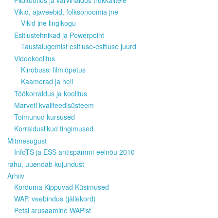
Pilditöötlus ja värvihaldus trükkalitele
Vikid, ajaveebid, folksonoomia jne
Vikid jne lingikogu
Esitlustehnikad ja Powerpoint
Taustalugemist esitluse-esitluse juurd
Videokoolitus
Kinobussi filmiõpetus
Kaamerad ja heli
Töökorraldus ja koolitus
Marveti kvaliteedisüsteem
Toimunud kursused
Korralduslikud tingimused
Mitmesugust
InfoTS ja ESS antispämmi-eelnõu 2010
rahu, uuendab kujundust
Arhiiv
Korduma Kippuvad Küsimused
WAP, veebindus (jällekord)
Petsi arusaamine WAPist