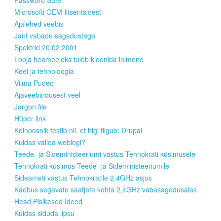
Password Safe
Microsofti OEM-litsentsidest
Ajalehed veebis
Jant vabade sagedustega
Spektrid 20.02.2001
Looja heameeleks tuleb kloonida inimene
Keel ja tehnoloogia
Vilma Pudeo
Ajaveebindusest veel
Jargon file
Hüper link
Kolhoosnik testib nii, et higi tilgub: Drupal
Kuidas valida weblogi?
Teede- ja Sideministeeriumi vastus Tehnokrati küsimusele
Tehnokrati küsimus Teede- ja Sideministeeriumile
Sideameti vastus Tehnokratile 2,4GHz asjus
Kaebus segavate saatjate kohta 2,4GHz vabasagedusalas
Head Pisikesed Ideed
Kuidas siduda lipsu