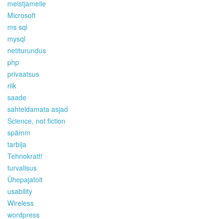
meistjameile
Microsoft
ms sql
mysql
netiturundus
php
privaatsus
riik
saade
sahteldamata asjad
Science, not fiction
spämm
tarbija
Tehnokratt!
turvalisus
Ühepajatoit
usability
Wireless
wordpress