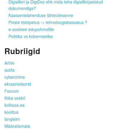
Digiallkiri ja DigiDoc ehk mida teha digiallkirjastatud
dokumendiga?
Kaasamislahenduse lähteülesanne
Poiste tööõpetus -> tehnoloogiakasvatus ?
e-soolvesi edupohmellile
Poliitika vs küberneetika
Rubriigid
Arhiiv
autõs
cybercrime
ekraaniviisorid
Foorum
Kiika veebi!
kolhoos.ee
koolitus
langleim
Määratlemata