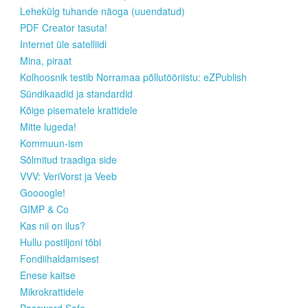
Lehekülg tuhande näoga (uuendatud)
PDF Creator tasuta!
Internet üle satelliidi
Mina, piraat
Kolhoosnik testib Norramaa põllutööriistu: eZPublish
Sündikaadid ja standardid
Kõige pisematele krattidele
Mitte lugeda!
Kommuun-ism
Sõlmitud traadiga side
VVV: VeriVorst ja Veeb
Goooogle!
GIMP & Co
Kas nii on ilus?
Hullu postiljoni tõbi
Fondiihaldamisest
Enese kaitse
Mikrokrattidele