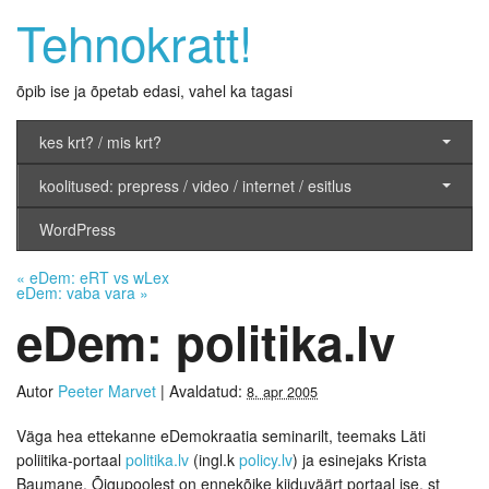
Tehnokratt!
õpib ise ja õpetab edasi, vahel ka tagasi
kes krt? / mis krt?
koolitused: prepress / video / internet / esitlus
WordPress
«
eDem: eRT vs wLex
eDem: vaba vara
»
eDem: politika.lv
Autor
Peeter Marvet
|
Avaldatud:
8. apr 2005
Väga hea ettekanne eDemokraatia seminarilt, teemaks Läti
poliitika-portaal
politika.lv
(ingl.k
policy.lv
) ja esinejaks Krista
Baumane. Õigupoolest on ennekõike kiiduväärt portaal ise, st