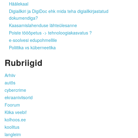
Häälekaal
Digiallkiri ja DigiDoc ehk mida teha digiallkirjastatud
dokumendiga?
Kaasamislahenduse lähteülesanne
Poiste tööõpetus -> tehnoloogiakasvatus ?
e-soolvesi edupohmellile
Poliitika vs küberneetika
Rubriigid
Arhiiv
autõs
cybercrime
ekraaniviisorid
Foorum
Kiika veebi!
kolhoos.ee
koolitus
langleim