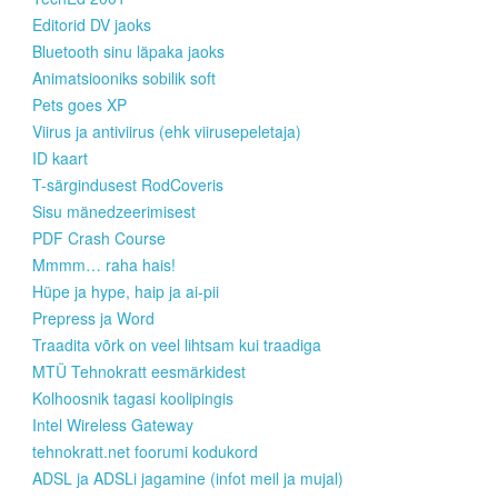
Editorid DV jaoks
Bluetooth sinu läpaka jaoks
Animatsiooniks sobilik soft
Pets goes XP
Viirus ja antiviirus (ehk viirusepeletaja)
ID kaart
T-särgindusest RodCoveris
Sisu mänedzeerimisest
PDF Crash Course
Mmmm… raha hais!
Hüpe ja hype, haip ja ai-pii
Prepress ja Word
Traadita võrk on veel lihtsam kui traadiga
MTÜ Tehnokratt eesmärkidest
Kolhoosnik tagasi koolipingis
Intel Wireless Gateway
tehnokratt.net foorumi kodukord
ADSL ja ADSLi jagamine (infot meil ja mujal)