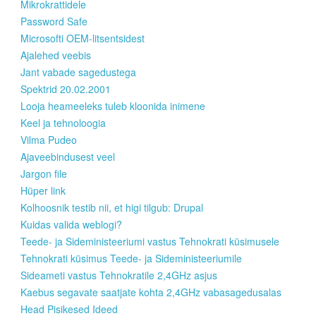
Mikrokrattidele
Password Safe
Microsofti OEM-litsentsidest
Ajalehed veebis
Jant vabade sagedustega
Spektrid 20.02.2001
Looja heameeleks tuleb kloonida inimene
Keel ja tehnoloogia
Vilma Pudeo
Ajaveebindusest veel
Jargon file
Hüper link
Kolhoosnik testib nii, et higi tilgub: Drupal
Kuidas valida weblogi?
Teede- ja Sideministeeriumi vastus Tehnokrati küsimusele
Tehnokrati küsimus Teede- ja Sideministeeriumile
Sideameti vastus Tehnokratile 2,4GHz asjus
Kaebus segavate saatjate kohta 2,4GHz vabasagedusalas
Head Pisikesed Ideed