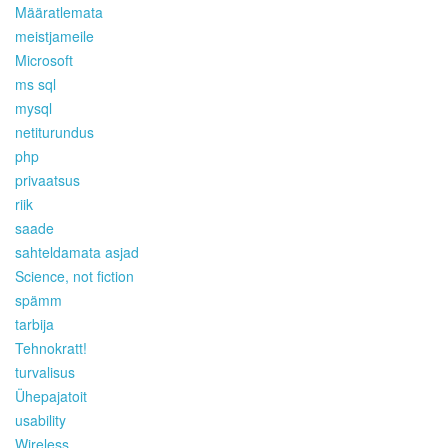
Määratlemata
meistjameile
Microsoft
ms sql
mysql
netiturundus
php
privaatsus
riik
saade
sahteldamata asjad
Science, not fiction
spämm
tarbija
Tehnokratt!
turvalisus
Ühepajatoit
usability
Wireless