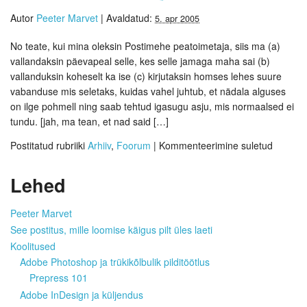
Autor
Peeter Marvet
|
Avaldatud:
5. apr 2005
No teate, kui mina oleksin Postimehe peatoimetaja, siis ma (a)
vallandaksin päevapeal selle, kes selle jamaga maha sai (b)
vallanduksin koheselt ka ise (c) kirjutaksin homses lehes suure
vabanduse mis seletaks, kuidas vahel juhtub, et nädala alguses
on ilge pohmell ning saab tehtud igasugu asju, mis normaalsed ei
tundu. [jah, ma tean, et nad said […]
Postitatud rubriiki
Arhiiv
,
Foorum
|
Kommenteerimine suletud
Lehed
Peeter Marvet
See postitus, mille loomise käigus pilt üles laeti
Koolitused
Adobe Photoshop ja trükikõlbulik pilditöötlus
Prepress 101
Adobe InDesign ja küljendus