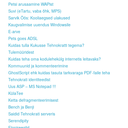
Petsi arusaamine WAPist
Suvi (eTartu, vaba õhk, MPS)
Sarvik Öös: Kooliaegsed ulakused
Kaugvalimise uuendus Windowsile
E-arve
Pets goes ADSL
Kuidas tulla Kukusse Tehnokratti tegema?
Tulemüüridest
Kuidas teha oma kodulehekülg internetis leitavaks?
Kommuunid ja kommenteerimine
GhostScript ehk kuidas tasuta tarkvaraga PDF-faile teha
Tehnokrati identiteedist
Uus ASP – MS Notepad !!!
KülaTee
Ketta defragmenteerimisest
Bench ja Benji
Saidid Tehnokrati serveris
Serendipity
Flopireeglid