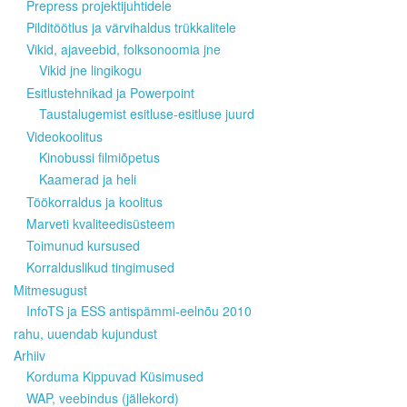
Prepress projektijuhtidele
Pilditöötlus ja värvihaldus trükkalitele
Vikid, ajaveebid, folksonoomia jne
Vikid jne lingikogu
Esitlustehnikad ja Powerpoint
Taustalugemist esitluse-esitluse juurd
Videokoolitus
Kinobussi filmiõpetus
Kaamerad ja heli
Töökorraldus ja koolitus
Marveti kvaliteedisüsteem
Toimunud kursused
Korralduslikud tingimused
Mitmesugust
InfoTS ja ESS antispämmi-eelnõu 2010
rahu, uuendab kujundust
Arhiiv
Korduma Kippuvad Küsimused
WAP, veebindus (jällekord)