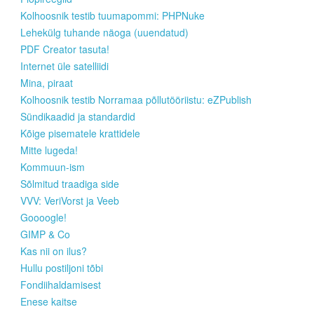
Kolhoosnik testib tuumapommi: PHPNuke
Lehekülg tuhande näoga (uuendatud)
PDF Creator tasuta!
Internet üle satelliidi
Mina, piraat
Kolhoosnik testib Norramaa põllutööriistu: eZPublish
Sündikaadid ja standardid
Kõige pisematele krattidele
Mitte lugeda!
Kommuun-ism
Sõlmitud traadiga side
VVV: VeriVorst ja Veeb
Goooogle!
GIMP & Co
Kas nii on ilus?
Hullu postiljoni tõbi
Fondiihaldamisest
Enese kaitse