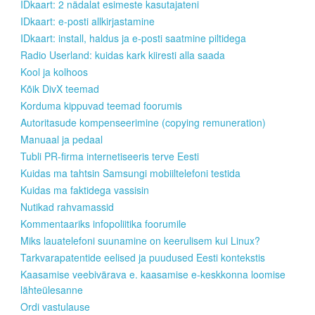
IDkaart: 2 nädalat esimeste kasutajateni
IDkaart: e-posti allkirjastamine
IDkaart: install, haldus ja e-posti saatmine piltidega
Radio Userland: kuidas kark kiiresti alla saada
Kool ja kolhoos
Kõik DivX teemad
Korduma kippuvad teemad foorumis
Autoritasude kompenseerimine (copying remuneration)
Manuaal ja pedaal
Tubli PR-firma internetiseeris terve Eesti
Kuidas ma tahtsin Samsungi mobiiltelefoni testida
Kuidas ma faktidega vassisin
Nutikad rahvamassid
Kommentaariks infopoliitika foorumile
Miks lauatelefoni suunamine on keerulisem kui Linux?
Tarkvarapatentide eelised ja puudused Eesti kontekstis
Kaasamise veebivärava e. kaasamise e-keskkonna loomise
lähteülesanne
Ordi vastulause