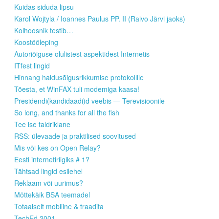
Kuidas siduda lipsu
Karol Wojtyla / Ioannes Paulus PP. II (Raivo Järvi jaoks)
Kolhoosnik testib…
Koostööleping
Autoriõiguse olulistest aspektidest Internetis
ITfest lingid
Hinnang haldusõigusrikkumise protokollile
Tõesta, et WinFAX tuli modemiga kaasa!
Presidendi(kandidaadi)d veebis — Terevisioonile
So long, and thanks for all the fish
Tee ise taldriklane
RSS: ülevaade ja praktilised soovitused
Mis või kes on Open Relay?
Eesti internetiriigiks # 1?
Tähtsad lingid esilehel
Reklaam või uurimus?
Mõttekäik BSA teemadel
Totaalselt mobiilne & traadita
TechEd 2001