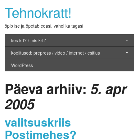
Tehnokratt!
õpib ise ja õpetab edasi, vahel ka tagasi
kes krt? / mis krt?
koolitused: prepress / video / internet / esitlus
WordPress
Päeva arhiiv:
5. apr
2005
valitsuskriis
Postimehes?