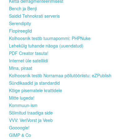
Ketta defragmenteerimisest
Bench ja Benji
Saidid Tehnokrati serveris
Serendipity
Flopireeglid
Kolhoosnik testib tuumapommi: PHPNuke
Lehekülg tuhande näoga (uuendatud)
PDF Creator tasuta!
Internet üle satelliidi
Mina, piraat
Kolhoosnik testib Norramaa põllutööriistu: eZPublish
Sündikaadid ja standardid
Kõige pisematele krattidele
Mitte lugeda!
Kommuun-ism
Sõlmitud traadiga side
VVV: VeriVorst ja Veeb
Goooogle!
GIMP & Co