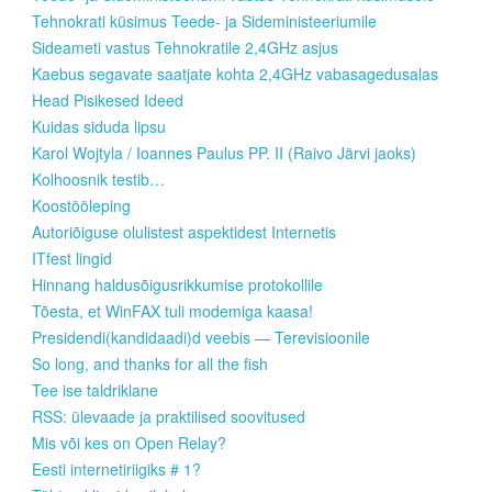
Tehnokrati küsimus Teede- ja Sideministeeriumile
Sideameti vastus Tehnokratile 2,4GHz asjus
Kaebus segavate saatjate kohta 2,4GHz vabasagedusalas
Head Pisikesed Ideed
Kuidas siduda lipsu
Karol Wojtyla / Ioannes Paulus PP. II (Raivo Järvi jaoks)
Kolhoosnik testib…
Koostööleping
Autoriõiguse olulistest aspektidest Internetis
ITfest lingid
Hinnang haldusõigusrikkumise protokollile
Tõesta, et WinFAX tuli modemiga kaasa!
Presidendi(kandidaadi)d veebis — Terevisioonile
So long, and thanks for all the fish
Tee ise taldriklane
RSS: ülevaade ja praktilised soovitused
Mis või kes on Open Relay?
Eesti internetiriigiks # 1?