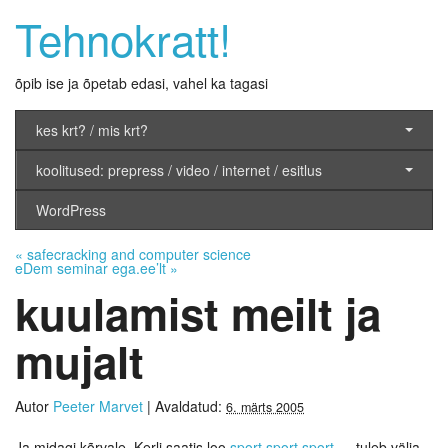
Tehnokratt!
õpib ise ja õpetab edasi, vahel ka tagasi
kes krt? / mis krt?
koolitused: prepress / video / internet / esitlus
WordPress
«
safecracking and computer science
eDem seminar ega.ee’lt
»
kuulamist meilt ja
mujalt
Autor
Peeter Marvet
|
Avaldatud:
6. märts 2005
Ja midagi kõrvale. Kerli saatis loo
sport,sport,sport
— tuleb välja,