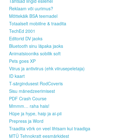
Tähtsad lingid esilehel
Reklaam või uurimus?
Mõttekäik BSA teemadel
Totaalselt mobiilne & traadita
TechEd 2001
Editorid DV jaoks
Bluetooth sinu läpaka jaoks
Animatsiooniks sobilik soft
Pets goes XP
Viirus ja antiviirus (ehk viirusepeletaja)
ID kaart
T-särgindusest RodCoveris
Sisu mänedzeerimisest
PDF Crash Course
Mmmm… raha hais!
Hüpe ja hype, haip ja ai-pii
Prepress ja Word
Traadita võrk on veel lihtsam kui traadiga
MTÜ Tehnokratt eesmärkidest