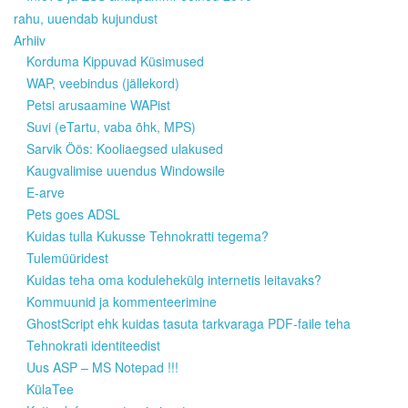
rahu, uuendab kujundust
Arhiiv
Korduma Kippuvad Küsimused
WAP, veebindus (jällekord)
Petsi arusaamine WAPist
Suvi (eTartu, vaba õhk, MPS)
Sarvik Öös: Kooliaegsed ulakused
Kaugvalimise uuendus Windowsile
E-arve
Pets goes ADSL
Kuidas tulla Kukusse Tehnokratti tegema?
Tulemüüridest
Kuidas teha oma kodulehekülg internetis leitavaks?
Kommuunid ja kommenteerimine
GhostScript ehk kuidas tasuta tarkvaraga PDF-faile teha
Tehnokrati identiteedist
Uus ASP – MS Notepad !!!
KülaTee