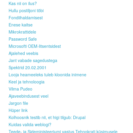
Kas nii on ilus?
Hullu postiljoni tõbi
Fondiihaldamisest
Enese kaitse
Mikrokrattidele
Password Safe
Microsofti OEM-litsentsidest
Ajalehed veebis
Jant vabade sagedustega
Spektrid 20.02.2001
Looja heameeleks tuleb kloonida inimene
Keel ja tehnoloogia
Vilma Pudeo
Ajaveebindusest veel
Jargon file
Hüper link
Kolhoosnik testib nii, et higi tilgub: Drupal
Kuidas valida weblogi?
Teede- ja Sideministeeriumi vastus Tehnokrati küsimusele