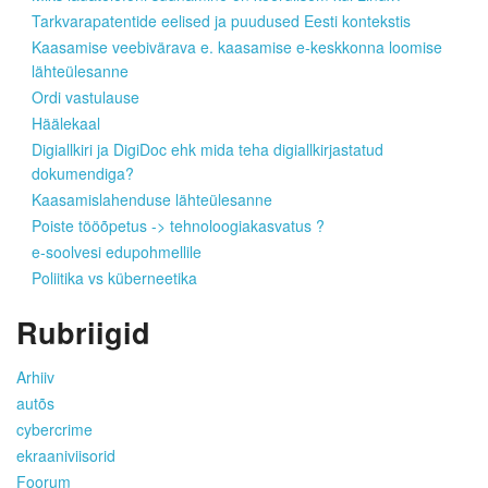
Tarkvarapatentide eelised ja puudused Eesti kontekstis
Kaasamise veebivärava e. kaasamise e-keskkonna loomise
lähteülesanne
Ordi vastulause
Häälekaal
Digiallkiri ja DigiDoc ehk mida teha digiallkirjastatud
dokumendiga?
Kaasamislahenduse lähteülesanne
Poiste tööõpetus -> tehnoloogiakasvatus ?
e-soolvesi edupohmellile
Poliitika vs küberneetika
Rubriigid
Arhiiv
autõs
cybercrime
ekraaniviisorid
Foorum