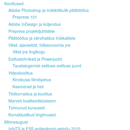
Koolitused
Adobe Photoshop ja trükikõlbulik pilditöötlus
Prepress 101
Adobe InDesign ja küljendus
Prepress projektijuhtidele
Pilditöötlus ja värvihaldus trükkalitele
Vikid, ajaveebid, folksonoomia jne
Vikid jne lingikogu
Esitlustehnikad ja Powerpoint
Taustalugemist esitluse-esitluse juurd
Videokoolitus
Kinobussi filmiõpetus
Kaamerad ja heli
Töökorraldus ja koolitus
Marveti kvaliteedisüsteem
Toimunud kursused
Korralduslikud tingimused
Mitmesugust
InfoTS ja ESS antispämmi-eelnõu 2010