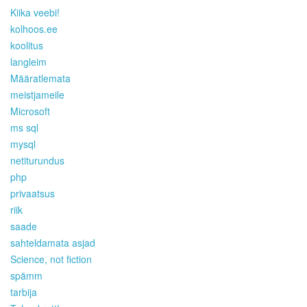
Kiika veebi!
kolhoos.ee
koolitus
langleim
Määratlemata
meistjameile
Microsoft
ms sql
mysql
netiturundus
php
privaatsus
riik
saade
sahteldamata asjad
Science, not fiction
spämm
tarbija