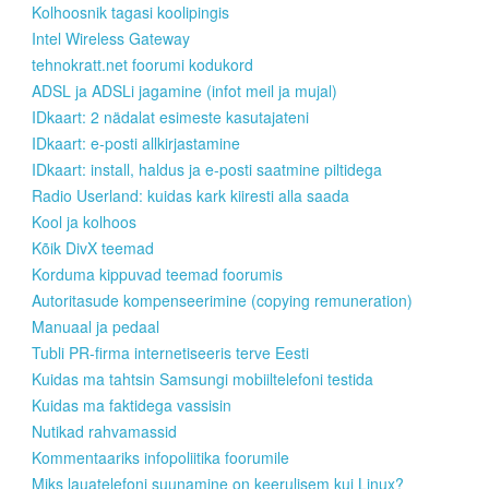
Kolhoosnik tagasi koolipingis
Intel Wireless Gateway
tehnokratt.net foorumi kodukord
ADSL ja ADSLi jagamine (infot meil ja mujal)
IDkaart: 2 nädalat esimeste kasutajateni
IDkaart: e-posti allkirjastamine
IDkaart: install, haldus ja e-posti saatmine piltidega
Radio Userland: kuidas kark kiiresti alla saada
Kool ja kolhoos
Kõik DivX teemad
Korduma kippuvad teemad foorumis
Autoritasude kompenseerimine (copying remuneration)
Manuaal ja pedaal
Tubli PR-firma internetiseeris terve Eesti
Kuidas ma tahtsin Samsungi mobiiltelefoni testida
Kuidas ma faktidega vassisin
Nutikad rahvamassid
Kommentaariks infopoliitika foorumile
Miks lauatelefoni suunamine on keerulisem kui Linux?