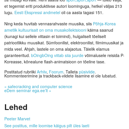
et tegemist eriti produktiivse autori loominguga, hetkel väljas 213
lugu.
Eesti Ekspressi andmetel
oli ca aasta tagasi 151.
Ning keda huvitab vennasrahvaste muusika, siis
Põhja-Korea
ametlik kultuurisait on oma musakollektsiooni
käima saanud
(kunagi kui sellele viitasin ei toimind), hulgaliselt tõeliselt
patriootlikku muusikat. Sümfoonilist, elektroonilist, filmimuusikat ja
mida veel. Ahjah, lastele on oma alajaotus. Täielik elamus
garanteeritud.
bOingbOing viitab siia juurde
võimalusele reisida P-
Koreasse, kõnealune flash-animatsioon on tõeline tase.
Postitatud rubriiki
Arhiiv
,
Foorum
. Talleta
püsiviide
.
Kommenteerimine ja trackback-viidete lisamine ei ole lubatud.
«
safecracking and computer science
eDem seminar ega.ee’lt
»
Lehed
Peeter Marvet
See postitus, mille loomise käigus pilt üles laeti