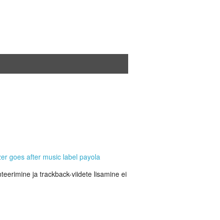
tzer goes after music label payola
eerimine ja trackback-viidete lisamine ei