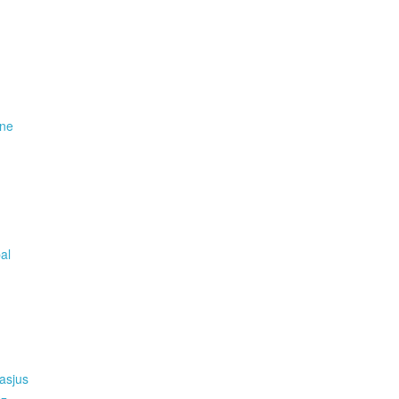
ene
pal
asjus