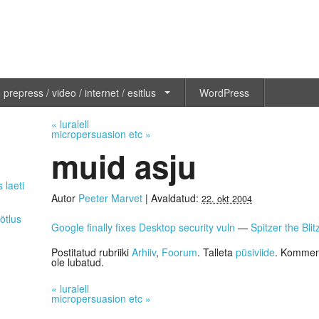
 prepress / video / internet / esitlus
WordPress
«
luralell
micropersuasion etc
»
muid asju
 laeti
Autor
Peeter Marvet
|
Avaldatud:
22. okt 2004
ötlus
Google finally fixes Desktop security vuln
—
Spitzer the Bli
Postitatud rubriiki
Arhiiv
,
Foorum
. Talleta
püsiviide
. Komment
ole lubatud.
«
luralell
micropersuasion etc
»