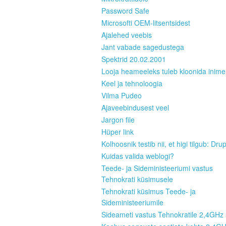
Password Safe
Microsofti OEM-litsentsidest
Ajalehed veebis
Jant vabade sagedustega
Spektrid 20.02.2001
Looja heameeleks tuleb kloonida inim
Keel ja tehnoloogia
Vilma Pudeo
Ajaveebindusest veel
Jargon file
Hüper link
Kolhoosnik testib nii, et higi tilgub: Dru
Kuidas valida weblogi?
Teede- ja Sideministeeriumi vastus
Tehnokrati küsimusele
Tehnokrati küsimus Teede- ja
Sideministeeriumile
Sideameti vastus Tehnokratile 2,4GHz 