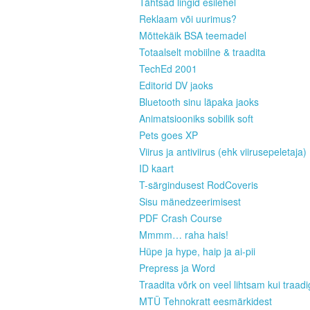
Tähtsad lingid esilehel
Reklaam või uurimus?
Mõttekäik BSA teemadel
Totaalselt mobiilne & traadita
TechEd 2001
Editorid DV jaoks
Bluetooth sinu läpaka jaoks
Animatsiooniks sobilik soft
Pets goes XP
Viirus ja antiviirus (ehk viirusepeletaja)
ID kaart
T-särgindusest RodCoveris
Sisu mänedzeerimisest
PDF Crash Course
Mmmm… raha hais!
Hüpe ja hype, haip ja ai-pii
Prepress ja Word
Traadita võrk on veel lihtsam kui traad
MTÜ Tehnokratt eesmärkidest