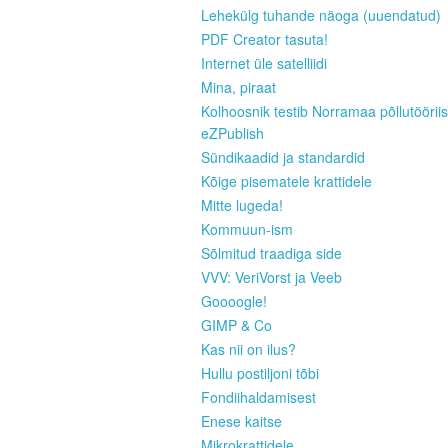
Lehekülg tuhande näoga (uuendatud)
PDF Creator tasuta!
Internet üle satelliidi
Mina, piraat
Kolhoosnik testib Norramaa põllutööriis
eZPublish
Sündikaadid ja standardid
Kõige pisematele krattidele
Mitte lugeda!
Kommuun-ism
Sõlmitud traadiga side
VVV: VeriVorst ja Veeb
Goooogle!
GIMP & Co
Kas nii on ilus?
Hullu postiljoni tõbi
Fondiihaldamisest
Enese kaitse
Mikrokrattidele