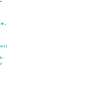
Hz
Raivo
netis
ile
a!
d