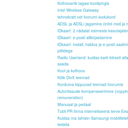
Kolhoosnik tagasi koolipingis
Intel Wireless Gateway
tehnokratt.net foorumi kodukord
ADSL ja ADSLi jagamine (infot meil ja 
IDkaart: 2 nädalat esimeste kasutajate
IDkaart: e-posti allkirjastamine
IDkaart: install, haldus ja e-posti saatm
piltidega
Radio Userland: kuidas kark kiiresti all
saada
Kool ja kolhoos
Kõik DivX teemad
Korduma kippuvad teemad foorumis
Autoritasude kompenseerimine (copyi
remuneration)
Manuaal ja pedaal
Tubli PR-firma internetiseeris terve Ees
Kuidas ma tahtsin Samsungi mobiiltele
testida