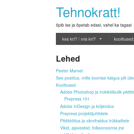
Tehnokratt!
õpib ise ja õpetab edasi, vahel ka tagasi
kes krt? / mis krt?
koolitused:
Lehed
Peeter Marvet
See postitus, mille loomise käigus pilt üles
Koolitused
Adobe Photoshop ja trükikõlbulik pilditö
Prepress 101
Adobe InDesign ja küljendus
Prepress projektijuhtidele
Pilditöötlus ja värvihaldus trükkalitele
Vikid, ajaveebid, folksonoomia jne