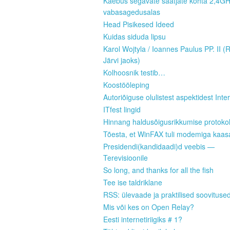
Kaebus segavate saatjate kohta 2,4G
vabasagedusalas
Head Pisikesed Ideed
Kuidas siduda lipsu
Karol Wojtyla / Ioannes Paulus PP. II (
Järvi jaoks)
Kolhoosnik testib…
Koostööleping
Autoriõiguse olulistest aspektidest Inter
ITfest lingid
Hinnang haldusõigusrikkumise protokoll
Tõesta, et WinFAX tuli modemiga kaas
Presidendi(kandidaadi)d veebis —
Terevisioonile
So long, and thanks for all the fish
Tee ise taldriklane
RSS: ülevaade ja praktilised soovituse
Mis või kes on Open Relay?
Eesti internetiriigiks # 1?