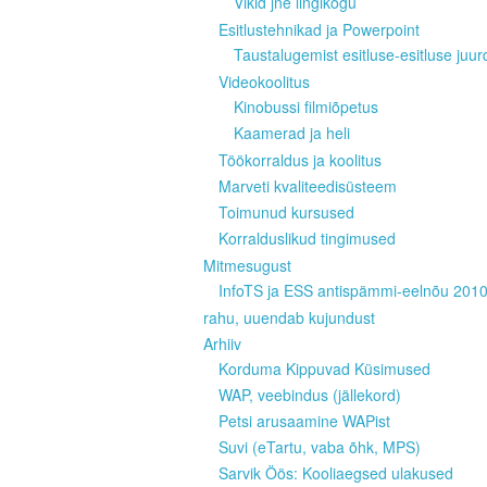
Vikid jne lingikogu
Esitlustehnikad ja Powerpoint
Taustalugemist esitluse-esitluse juur
Videokoolitus
Kinobussi filmiõpetus
Kaamerad ja heli
Töökorraldus ja koolitus
Marveti kvaliteedisüsteem
Toimunud kursused
Korralduslikud tingimused
Mitmesugust
InfoTS ja ESS antispämmi-eelnõu 201
rahu, uuendab kujundust
Arhiiv
Korduma Kippuvad Küsimused
WAP, veebindus (jällekord)
Petsi arusaamine WAPist
Suvi (eTartu, vaba õhk, MPS)
Sarvik Öös: Kooliaegsed ulakused