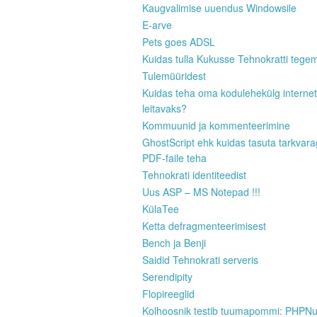
Kaugvalimise uuendus Windowsile
E-arve
Pets goes ADSL
Kuidas tulla Kukusse Tehnokratti tege
Tulemüüridest
Kuidas teha oma kodulehekülg internet
leitavaks?
Kommuunid ja kommenteerimine
GhostScript ehk kuidas tasuta tarkvar
PDF-faile teha
Tehnokrati identiteedist
Uus ASP – MS Notepad !!!
KülaTee
Ketta defragmenteerimisest
Bench ja Benji
Saidid Tehnokrati serveris
Serendipity
Flopireeglid
Kolhoosnik testib tuumapommi: PHPN