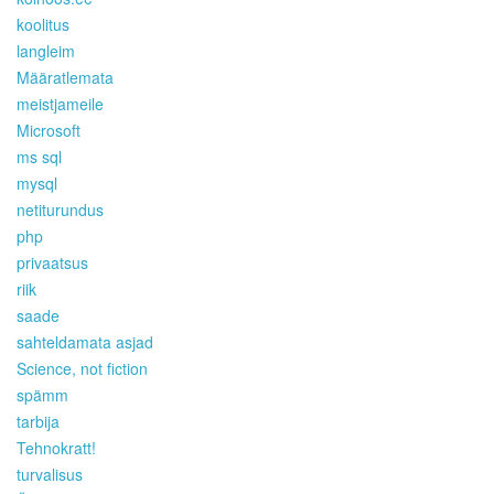
koolitus
langleim
Määratlemata
meistjameile
Microsoft
ms sql
mysql
netiturundus
php
privaatsus
riik
saade
sahteldamata asjad
Science, not fiction
spämm
tarbija
Tehnokratt!
turvalisus