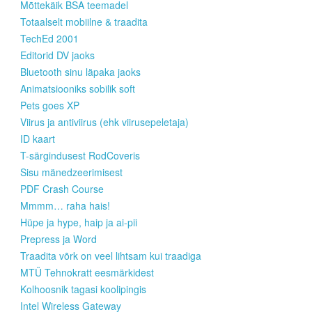
Mõttekäik BSA teemadel
Totaalselt mobiilne & traadita
TechEd 2001
Editorid DV jaoks
Bluetooth sinu läpaka jaoks
Animatsiooniks sobilik soft
Pets goes XP
Viirus ja antiviirus (ehk viirusepeletaja)
ID kaart
T-särgindusest RodCoveris
Sisu mänedzeerimisest
PDF Crash Course
Mmmm… raha hais!
Hüpe ja hype, haip ja ai-pii
Prepress ja Word
Traadita võrk on veel lihtsam kui traadiga
MTÜ Tehnokratt eesmärkidest
Kolhoosnik tagasi koolipingis
Intel Wireless Gateway