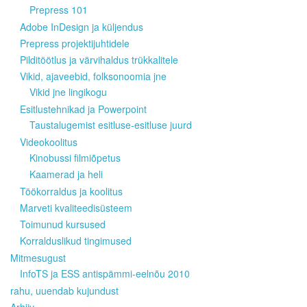
Prepress 101
Adobe InDesign ja küljendus
Prepress projektijuhtidele
Pilditöötlus ja värvihaldus trükkalitele
Vikid, ajaveebid, folksonoomia jne
Vikid jne lingikogu
Esitlustehnikad ja Powerpoint
Taustalugemist esitluse-esitluse juurd
Videokoolitus
Kinobussi filmiõpetus
Kaamerad ja heli
Töökorraldus ja koolitus
Marveti kvaliteedisüsteem
Toimunud kursused
Korralduslikud tingimused
Mitmesugust
InfoTS ja ESS antispämmi-eelnõu 2010
rahu, uuendab kujundust