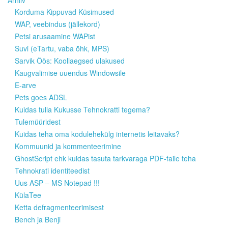
Arhiiv
Korduma Kippuvad Küsimused
WAP, veebindus (jällekord)
Petsi arusaamine WAPist
Suvi (eTartu, vaba õhk, MPS)
Sarvik Öös: Kooliaegsed ulakused
Kaugvalimise uuendus Windowsile
E-arve
Pets goes ADSL
Kuidas tulla Kukusse Tehnokratti tegema?
Tulemüüridest
Kuidas teha oma kodulehekülg internetis leitavaks?
Kommuunid ja kommenteerimine
GhostScript ehk kuidas tasuta tarkvaraga PDF-faile teha
Tehnokrati identiteedist
Uus ASP – MS Notepad !!!
KülaTee
Ketta defragmenteerimisest
Bench ja Benji