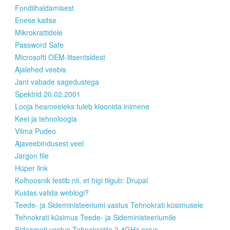
Fondiihaldamisest
Enese kaitse
Mikrokrattidele
Password Safe
Microsofti OEM-litsentsidest
Ajalehed veebis
Jant vabade sagedustega
Spektrid 20.02.2001
Looja heameeleks tuleb kloonida inimene
Keel ja tehnoloogia
Vilma Pudeo
Ajaveebindusest veel
Jargon file
Hüper link
Kolhoosnik testib nii, et higi tilgub: Drupal
Kuidas valida weblogi?
Teede- ja Sideministeeriumi vastus Tehnokrati küsimusele
Tehnokrati küsimus Teede- ja Sideministeeriumile
Sideameti vastus Tehnokratile 2,4GHz asjus