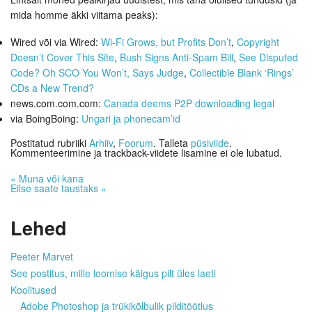
mida homme äkki viitama peaks):
Wired või via Wired:
Wi-Fi Grows, but Profits Don’t
,
Copyright
Doesn’t Cover This Site
,
Bush Signs Anti-Spam Bill
,
See Disputed
Code? Oh SCO You Won’t, Says Judge
,
Collectible Blank ‘Rings’
CDs a New Trend?
news.com.com.com:
Canada deems P2P downloading legal
via BoingBoing:
Ungari ja phonecam’id
Postitatud rubriiki
Arhiiv
,
Foorum
. Talleta
püsiviide
.
Kommenteerimine ja trackback-viidete lisamine ei ole lubatud.
«
Muna või kana
Eilse saate taustaks
»
Lehed
Peeter Marvet
See postitus, mille loomise käigus pilt üles laeti
Koolitused
Adobe Photoshop ja trükikõlbulik pilditöötlus