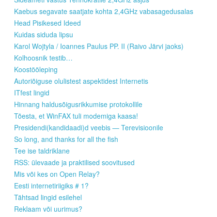
Kaebus segavate saatjate kohta 2,4GHz vabasagedusalas
Head Pisikesed Ideed
Kuidas siduda lipsu
Karol Wojtyla / Ioannes Paulus PP. II (Raivo Järvi jaoks)
Kolhoosnik testib…
Koostööleping
Autoriõiguse olulistest aspektidest Internetis
ITfest lingid
Hinnang haldusõigusrikkumise protokollile
Tõesta, et WinFAX tuli modemiga kaasa!
Presidendi(kandidaadi)d veebis — Terevisioonile
So long, and thanks for all the fish
Tee ise taldriklane
RSS: ülevaade ja praktilised soovitused
Mis või kes on Open Relay?
Eesti internetiriigiks # 1?
Tähtsad lingid esilehel
Reklaam või uurimus?