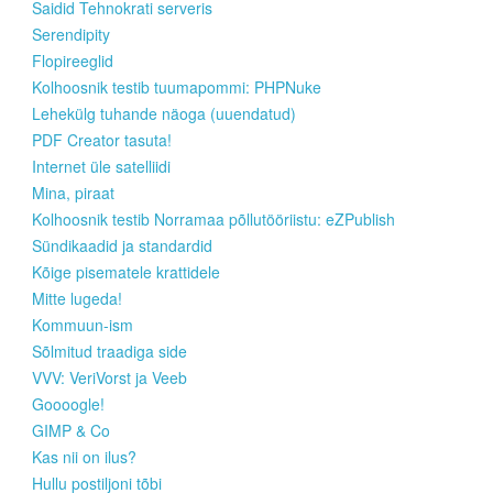
Saidid Tehnokrati serveris
Serendipity
Flopireeglid
Kolhoosnik testib tuumapommi: PHPNuke
Lehekülg tuhande näoga (uuendatud)
PDF Creator tasuta!
Internet üle satelliidi
Mina, piraat
Kolhoosnik testib Norramaa põllutööriistu: eZPublish
Sündikaadid ja standardid
Kõige pisematele krattidele
Mitte lugeda!
Kommuun-ism
Sõlmitud traadiga side
VVV: VeriVorst ja Veeb
Goooogle!
GIMP & Co
Kas nii on ilus?
Hullu postiljoni tõbi