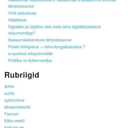
lähteülesanne
Ordi vastulause
Häälekaal
Digiallkiri ja DigiDoc ehk mida teha digiallkirjastatud
dokumendiga?
Kaasamislahenduse lähteülesanne
Poiste tööõpetus -> tehnoloogiakasvatus ?
e-soolvesi edupohmellile
Poliitika vs küberneetika
Rubriigid
Arhiiv
autõs
cybercrime
ekraaniviisorid
Foorum
Kiika veebi!
kolhoos.ee