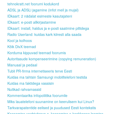
tehnokratt.net foorumi kodukord
ADSL ja ADSLi jagamine (infot meil ja mujal)
IDkaart: 2 nädalat esimeste kasutajateni
IDkaart: e-posti allkirjastamine
IDkaart: install, haldus ja e-posti saatmine piltidega
Radio Userland: kuidas kark kiiresti alla saada
Kool ja kolhoos
Kõik DivX teemad
Korduma kippuvad teemad foorumis
Autoritasude kompenseerimine (copying remuneration)
Manuaal ja pedaal
Tubli PR-firma internetiseeris terve Eesti
Kuidas ma tahtsin Samsungi mobiiltelefoni testida
Kuidas ma faktidega vassisin
Nutikad rahvamassid
Kommentaariks infopoliitika foorumile
Miks lauatelefoni suunamine on keerulisem kui Linux?
Tarkvarapatentide eelised ja puudused Eesti kontekstis
Kaasamise veebivärava e. kaasamise e-keskkonna loomise