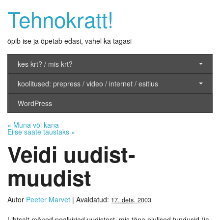
Tehnokratt!
õpib ise ja õpetab edasi, vahel ka tagasi
kes krt? / mis krt?
koolitused: prepress / video / internet / esitlus
WordPress
«
Muna või kana
Eilse saate taustaks
»
Veidi uudist-
muudist
Autor
Peeter Marvet
|
Avaldatud:
17. dets. 2003
Lihtsalt mõned pealkirjad uudistest, mis täna olulised tundusid (ja