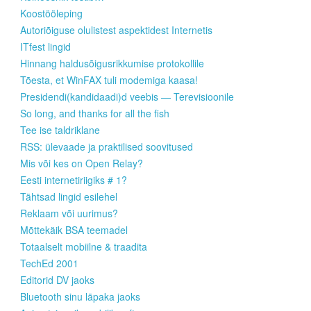
Koostööleping
Autoriõiguse olulistest aspektidest Internetis
ITfest lingid
Hinnang haldusõigusrikkumise protokollile
Tõesta, et WinFAX tuli modemiga kaasa!
Presidendi(kandidaadi)d veebis — Terevisioonile
So long, and thanks for all the fish
Tee ise taldriklane
RSS: ülevaade ja praktilised soovitused
Mis või kes on Open Relay?
Eesti internetiriigiks # 1?
Tähtsad lingid esilehel
Reklaam või uurimus?
Mõttekäik BSA teemadel
Totaalselt mobiilne & traadita
TechEd 2001
Editorid DV jaoks
Bluetooth sinu läpaka jaoks