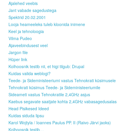
Ajalehed veebis
Jant vabade sagedustega
Spektrid 20.02.2001
Looja heameeleks tuleb kloonida inimene
Keel ja tehnoloogia
Vilma Pudeo
Ajaveebindusest veel
Jargon file
Hüper link
Kolhoosnik testib nii, et higi tilgub: Drupal
Kuidas valida weblogi?
Teede- ja Sideministeeriumi vastus Tehnokrati küsimusele
Tehnokrati küsimus Teede- ja Sideministeeriumile
Sideameti vastus Tehnokratile 2,4GHz asjus
Kaebus segavate saatjate kohta 2,4GHz vabasagedusalas
Head Pisikesed Ideed
Kuidas siduda lipsu
Karol Wojtyla / Ioannes Paulus PP. II (Raivo Järvi jaoks)
Kolhoosnik testib…