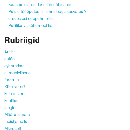
Kaasamislahenduse lähteülesanne
Poiste tööõpetus -> tehnoloogiakasvatus ?
e-soolvesi edupohmellile
Poliitika vs küberneetika
Rubriigid
Arhiiv
autõs
cybercrime
ekraaniviisorid
Foorum
Kiika veebi!
kolhoos.ee
koolitus
langleim
Määratlemata
meistjameile
Microsoft