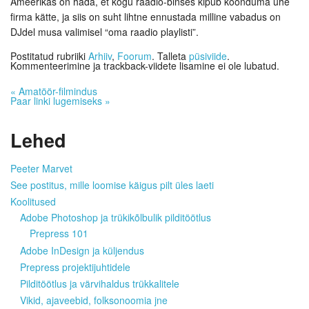
Ameerikas on häda, et kogu raadio-binses kipub koonduma ühe
firma kätte, ja siis on suht lihtne ennustada milline vabadus on
DJdel musa valimisel “oma raadio playlisti”.
Postitatud rubriiki
Arhiiv
,
Foorum
. Talleta
püsiviide
.
Kommenteerimine ja trackback-viidete lisamine ei ole lubatud.
«
Amatöör-filmindus
Paar linki lugemiseks
»
Lehed
Peeter Marvet
See postitus, mille loomise käigus pilt üles laeti
Koolitused
Adobe Photoshop ja trükikõlbulik pilditöötlus
Prepress 101
Adobe InDesign ja küljendus
Prepress projektijuhtidele
Pilditöötlus ja värvihaldus trükkalitele
Vikid, ajaveebid, folksonoomia jne