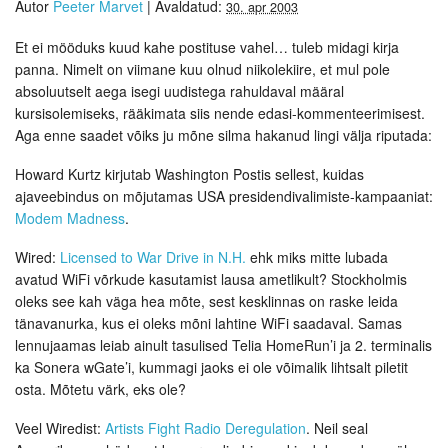
Autor
Peeter Marvet
|
Avaldatud:
30. apr 2003
Et ei mööduks kuud kahe postituse vahel… tuleb midagi kirja
panna. Nimelt on viimane kuu olnud niikolekiire, et mul pole
absoluutselt aega isegi uudistega rahuldaval määral
kursisolemiseks, rääkimata siis nende edasi-kommenteerimisest.
Aga enne saadet võiks ju mõne silma hakanud lingi välja riputada:
Howard Kurtz kirjutab Washington Postis sellest, kuidas
ajaveebindus on mõjutamas USA presidendivalimiste-kampaaniat:
Modem Madness
.
Wired:
Licensed to War Drive in N.H.
ehk miks mitte lubada
avatud WiFi võrkude kasutamist lausa ametlikult? Stockholmis
oleks see kah väga hea mõte, sest kesklinnas on raske leida
tänavanurka, kus ei oleks mõni lahtine WiFi saadaval. Samas
lennujaamas leiab ainult tasulised Telia HomeRun’i ja 2. terminalis
ka Sonera wGate’i, kummagi jaoks ei ole võimalik lihtsalt piletit
osta. Mõtetu värk, eks ole?
Veel Wiredist:
Artists Fight Radio Deregulation
. Neil seal