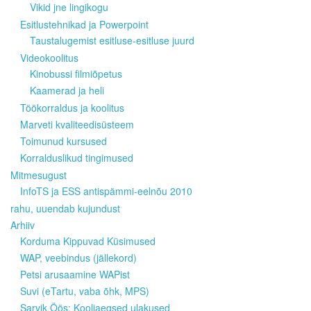
Vikid jne lingikogu
Esitlustehnikad ja Powerpoint
Taustalugemist esitluse-esitluse juurd
Videokoolitus
Kinobussi filmiõpetus
Kaamerad ja heli
Töökorraldus ja koolitus
Marveti kvaliteedisüsteem
Toimunud kursused
Korralduslikud tingimused
Mitmesugust
InfoTS ja ESS antispämmi-eelnõu 2010
rahu, uuendab kujundust
Arhiiv
Korduma Kippuvad Küsimused
WAP, veebindus (jällekord)
Petsi arusaamine WAPist
Suvi (eTartu, vaba õhk, MPS)
Sarvik Öös: Kooliaegsed ulakused