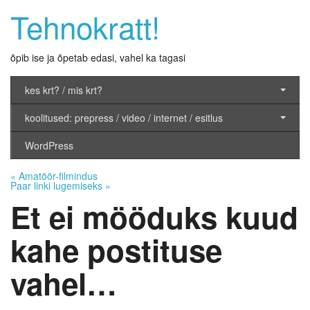
Tehnokratt!
õpib ise ja õpetab edasi, vahel ka tagasi
kes krt? / mis krt?
koolitused: prepress / video / internet / esitlus
WordPress
«
Amatöör-filmindus
Paar linki lugemiseks
»
Et ei mööduks kuud
kahe postituse
vahel…