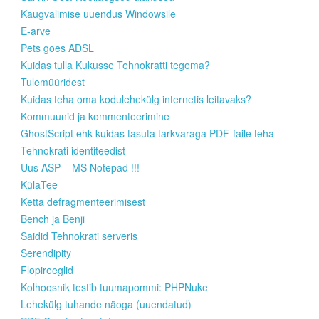
Kaugvalimise uuendus Windowsile
E-arve
Pets goes ADSL
Kuidas tulla Kukusse Tehnokratti tegema?
Tulemüüridest
Kuidas teha oma kodulehekülg internetis leitavaks?
Kommuunid ja kommenteerimine
GhostScript ehk kuidas tasuta tarkvaraga PDF-faile teha
Tehnokrati identiteedist
Uus ASP – MS Notepad !!!
KülaTee
Ketta defragmenteerimisest
Bench ja Benji
Saidid Tehnokrati serveris
Serendipity
Flopireeglid
Kolhoosnik testib tuumapommi: PHPNuke
Lehekülg tuhande näoga (uuendatud)