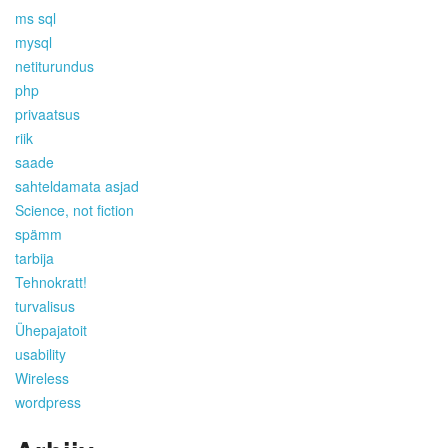
ms sql
mysql
netiturundus
php
privaatsus
riik
saade
sahteldamata asjad
Science, not fiction
spämm
tarbija
Tehnokratt!
turvalisus
Ühepajatoit
usability
Wireless
wordpress