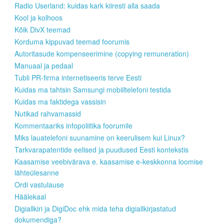
Radio Userland: kuidas kark kiiresti alla saada
Kool ja kolhoos
Kõik DivX teemad
Korduma kippuvad teemad foorumis
Autoritasude kompenseerimine (copying remuneration)
Manuaal ja pedaal
Tubli PR-firma internetiseeris terve Eesti
Kuidas ma tahtsin Samsungi mobiiltelefoni testida
Kuidas ma faktidega vassisin
Nutikad rahvamassid
Kommentaariks infopoliitika foorumile
Miks lauatelefoni suunamine on keerulisem kui Linux?
Tarkvarapatentide eelised ja puudused Eesti kontekstis
Kaasamise veebivärava e. kaasamise e-keskkonna loomise
lähteülesanne
Ordi vastulause
Häälekaal
Digiallkiri ja DigiDoc ehk mida teha digiallkirjastatud
dokumendiga?