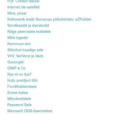
PDF Creator tasuta!
Internet üle satelliidi
Mina, piraat
Kolhoosnik testib Norramaa põllutööriistu: eZPublish
Sündikaadid ja standardid
Kõige pisematele krattidele
Mitte lugeda!
Kommuun-ism
Sõlmitud traadiga side
VVV: VeriVorst ja Veeb
Goooogle!
GIMP & Co
Kas nii on ilus?
Hullu postiljoni tõbi
Fondiihaldamisest
Enese kaitse
Mikrokrattidele
Password Safe
Microsofti OEM-litsentsidest