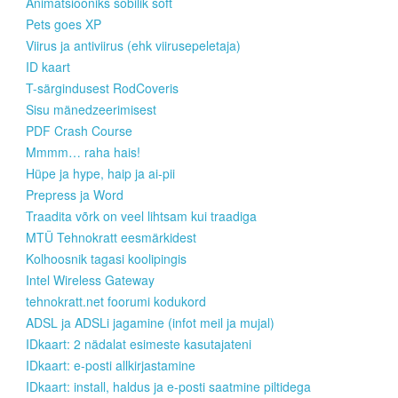
Animatsiooniks sobilik soft
Pets goes XP
Viirus ja antiviirus (ehk viirusepeletaja)
ID kaart
T-särgindusest RodCoveris
Sisu mänedzeerimisest
PDF Crash Course
Mmmm… raha hais!
Hüpe ja hype, haip ja ai-pii
Prepress ja Word
Traadita võrk on veel lihtsam kui traadiga
MTÜ Tehnokratt eesmärkidest
Kolhoosnik tagasi koolipingis
Intel Wireless Gateway
tehnokratt.net foorumi kodukord
ADSL ja ADSLi jagamine (infot meil ja mujal)
IDkaart: 2 nädalat esimeste kasutajateni
IDkaart: e-posti allkirjastamine
IDkaart: install, haldus ja e-posti saatmine piltidega