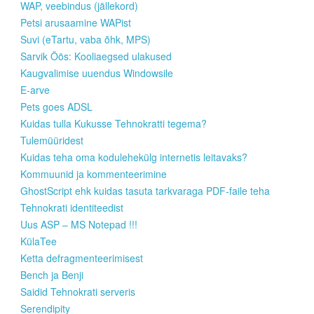
WAP, veebindus (jällekord)
Petsi arusaamine WAPist
Suvi (eTartu, vaba õhk, MPS)
Sarvik Öös: Kooliaegsed ulakused
Kaugvalimise uuendus Windowsile
E-arve
Pets goes ADSL
Kuidas tulla Kukusse Tehnokratti tegema?
Tulemüüridest
Kuidas teha oma kodulehekülg internetis leitavaks?
Kommuunid ja kommenteerimine
GhostScript ehk kuidas tasuta tarkvaraga PDF-faile teha
Tehnokrati identiteedist
Uus ASP – MS Notepad !!!
KülaTee
Ketta defragmenteerimisest
Bench ja Benji
Saidid Tehnokrati serveris
Serendipity