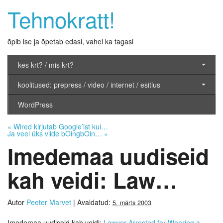
Tehnokratt!
õpib ise ja õpetab edasi, vahel ka tagasi
kes krt? / mis krt?
koolitused: prepress / video / internet / esitlus
WordPress
«
Wired kirjutab Google’ist kui…
Ja veel üks viide bOingbOin…
»
Imedemaa uudiseid
kah veidi: Law…
Autor
Peeter Marvet
|
Avaldatud:
5. märts 2003
Imedemaa uudiseid kah veidi:
Lawyer Arrested for Wearing a