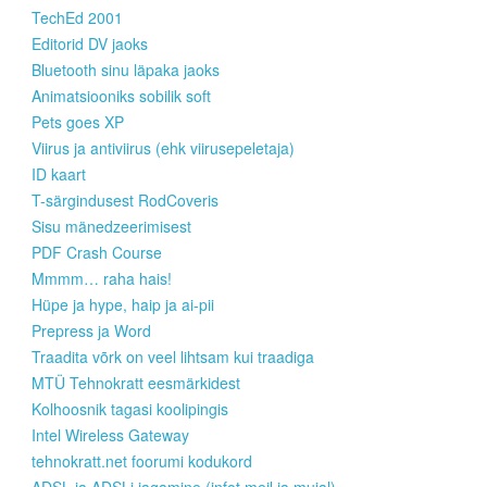
TechEd 2001
Editorid DV jaoks
Bluetooth sinu läpaka jaoks
Animatsiooniks sobilik soft
Pets goes XP
Viirus ja antiviirus (ehk viirusepeletaja)
ID kaart
T-särgindusest RodCoveris
Sisu mänedzeerimisest
PDF Crash Course
Mmmm… raha hais!
Hüpe ja hype, haip ja ai-pii
Prepress ja Word
Traadita võrk on veel lihtsam kui traadiga
MTÜ Tehnokratt eesmärkidest
Kolhoosnik tagasi koolipingis
Intel Wireless Gateway
tehnokratt.net foorumi kodukord