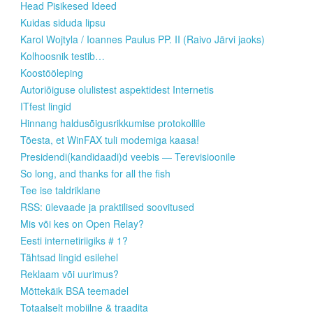
Head Pisikesed Ideed
Kuidas siduda lipsu
Karol Wojtyla / Ioannes Paulus PP. II (Raivo Järvi jaoks)
Kolhoosnik testib…
Koostööleping
Autoriõiguse olulistest aspektidest Internetis
ITfest lingid
Hinnang haldusõigusrikkumise protokollile
Tõesta, et WinFAX tuli modemiga kaasa!
Presidendi(kandidaadi)d veebis — Terevisioonile
So long, and thanks for all the fish
Tee ise taldriklane
RSS: ülevaade ja praktilised soovitused
Mis või kes on Open Relay?
Eesti internetiriigiks # 1?
Tähtsad lingid esilehel
Reklaam või uurimus?
Mõttekäik BSA teemadel
Totaalselt mobiilne & traadita