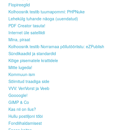
Flopireeglid
Kolhoosnik testib tuumapommi: PHPNuke
Lehekülg tuhande näoga (uuendatud)
PDF Creator tasuta!
Internet üle satelliidi
Mina, piraat
Kolhoosnik testib Norramaa põllutööriistu: eZPublish
Sündikaadid ja standardid
Kõige pisematele krattidele
Mitte lugeda!
Kommuun-ism
Sõlmitud traadiga side
VVV: VeriVorst ja Veeb
Goooogle!
GIMP & Co
Kas nii on ilus?
Hullu postiljoni tõbi
Fondiihaldamisest