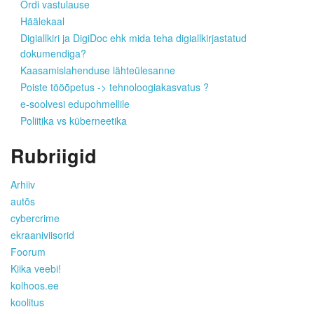
Ordi vastulause
Häälekaal
Digiallkiri ja DigiDoc ehk mida teha digiallkirjastatud
dokumendiga?
Kaasamislahenduse lähteülesanne
Poiste tööõpetus -> tehnoloogiakasvatus ?
e-soolvesi edupohmellile
Poliitika vs küberneetika
Rubriigid
Arhiiv
autõs
cybercrime
ekraaniviisorid
Foorum
Kiika veebi!
kolhoos.ee
koolitus