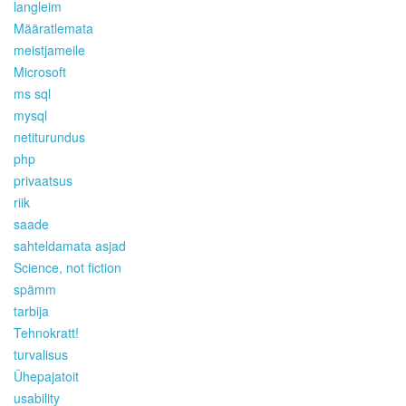
langleim
Määratlemata
meistjameile
Microsoft
ms sql
mysql
netiturundus
php
privaatsus
riik
saade
sahteldamata asjad
Science, not fiction
spämm
tarbija
Tehnokratt!
turvalisus
Ühepajatoit
usability