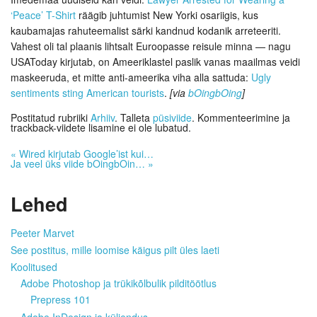
‘Peace’ T-Shirt
räägib juhtumist New Yorki osariigis, kus
kaubamajas rahuteemalist särki kandnud kodanik arreteeriti.
Vahest oli tal plaanis lihtsalt Euroopasse reisule minna — nagu
USAToday kirjutab, on Ameeriklastel paslik vanas maailmas veidi
maskeeruda, et mitte anti-ameerika viha alla sattuda:
Ugly
sentiments sting American tourists
.
[via
bOingbOing
]
Postitatud rubriiki
Arhiiv
. Talleta
püsiviide
. Kommenteerimine ja
trackback-viidete lisamine ei ole lubatud.
«
Wired kirjutab Google’ist kui…
Ja veel üks viide bOingbOin…
»
Lehed
Peeter Marvet
See postitus, mille loomise käigus pilt üles laeti
Koolitused
Adobe Photoshop ja trükikõlbulik pilditöötlus
Prepress 101