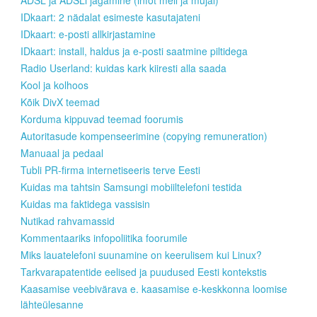
ADSL ja ADSLi jagamine (infot meil ja mujal)
IDkaart: 2 nädalat esimeste kasutajateni
IDkaart: e-posti allkirjastamine
IDkaart: install, haldus ja e-posti saatmine piltidega
Radio Userland: kuidas kark kiiresti alla saada
Kool ja kolhoos
Kõik DivX teemad
Korduma kippuvad teemad foorumis
Autoritasude kompenseerimine (copying remuneration)
Manuaal ja pedaal
Tubli PR-firma internetiseeris terve Eesti
Kuidas ma tahtsin Samsungi mobiiltelefoni testida
Kuidas ma faktidega vassisin
Nutikad rahvamassid
Kommentaariks infopoliitika foorumile
Miks lauatelefoni suunamine on keerulisem kui Linux?
Tarkvarapatentide eelised ja puudused Eesti kontekstis
Kaasamise veebivärava e. kaasamise e-keskkonna loomise
lähteülesanne