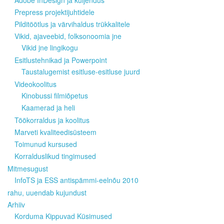
Adobe InDesign ja küljendus
Prepress projektijuhtidele
Pilditöötlus ja värvihaldus trükkalitele
Vikid, ajaveebid, folksonoomia jne
Vikid jne lingikogu
Esitlustehnikad ja Powerpoint
Taustalugemist esitluse-esitluse juurd
Videokoolitus
Kinobussi filmiõpetus
Kaamerad ja heli
Töökorraldus ja koolitus
Marveti kvaliteedisüsteem
Toimunud kursused
Korralduslikud tingimused
Mitmesugust
InfoTS ja ESS antispämmi-eelnõu 2010
rahu, uuendab kujundust
Arhiiv
Korduma Kippuvad Küsimused