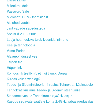
Enese kaitse
Mikrokrattidele
Password Safe
Microsofti OEM-litsentsidest
Ajalehed veebis
Jant vabade sagedustega
Spektrid 20.02.2001
Looja heameeleks tuleb kloonida inimene
Keel ja tehnoloogia
Vilma Pudeo
Ajaveebindusest veel
Jargon file
Hüper link
Kolhoosnik testib nii, et higi tilgub: Drupal
Kuidas valida weblogi?
Teede- ja Sideministeeriumi vastus Tehnokrati küsimusele
Tehnokrati küsimus Teede- ja Sideministeeriumile
Sideameti vastus Tehnokratile 2,4GHz asjus
Kaebus segavate saatjate kohta 2,4GHz vabasagedusalas