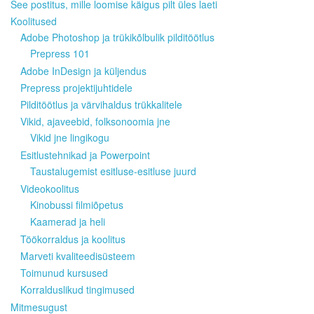
See postitus, mille loomise käigus pilt üles laeti
Koolitused
Adobe Photoshop ja trükikõlbulik pilditöötlus
Prepress 101
Adobe InDesign ja küljendus
Prepress projektijuhtidele
Pilditöötlus ja värvihaldus trükkalitele
Vikid, ajaveebid, folksonoomia jne
Vikid jne lingikogu
Esitlustehnikad ja Powerpoint
Taustalugemist esitluse-esitluse juurd
Videokoolitus
Kinobussi filmiõpetus
Kaamerad ja heli
Töökorraldus ja koolitus
Marveti kvaliteedisüsteem
Toimunud kursused
Korralduslikud tingimused
Mitmesugust