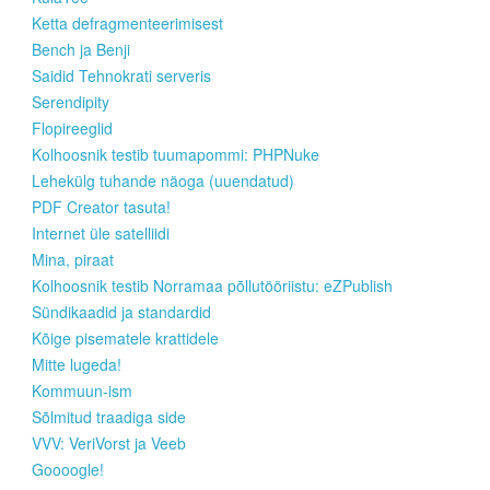
Ketta defragmenteerimisest
Bench ja Benji
Saidid Tehnokrati serveris
Serendipity
Flopireeglid
Kolhoosnik testib tuumapommi: PHPNuke
Lehekülg tuhande näoga (uuendatud)
PDF Creator tasuta!
Internet üle satelliidi
Mina, piraat
Kolhoosnik testib Norramaa põllutööriistu: eZPublish
Sündikaadid ja standardid
Kõige pisematele krattidele
Mitte lugeda!
Kommuun-ism
Sõlmitud traadiga side
VVV: VeriVorst ja Veeb
Goooogle!