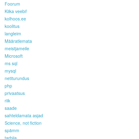
Foorum
Kiika veebi!
kolhoos.ee
koolitus
langleim
Määratlemata
meistjameile
Microsoft
ms sql
mysql
netiturundus
php
privaatsus
riik
saade
sahteldamata asjad
Science, not fiction
spämm
tarbija