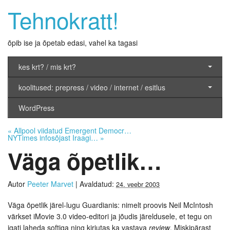
Tehnokratt!
õpib ise ja õpetab edasi, vahel ka tagasi
kes krt? / mis krt?
koolitused: prepress / video / internet / esitlus
WordPress
«
Allpool viidatud Emergent Democr…
NYTimes infosõjast Iraagi…
»
Väga õpetlik…
Autor
Peeter Marvet
|
Avaldatud:
24. veebr 2003
Väga õpetlik järel-lugu Guardianis: nimelt proovis Neil McIntosh
värkset iMovie 3.0 video-editori ja jõudis järeldusele, et tegu on
igati laheda softiga ning kirjutas ka vastava
review
. Miskipärast