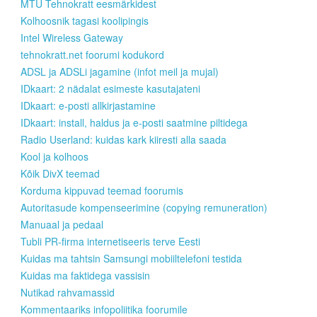
MTÜ Tehnokratt eesmärkidest
Kolhoosnik tagasi koolipingis
Intel Wireless Gateway
tehnokratt.net foorumi kodukord
ADSL ja ADSLi jagamine (infot meil ja mujal)
IDkaart: 2 nädalat esimeste kasutajateni
IDkaart: e-posti allkirjastamine
IDkaart: install, haldus ja e-posti saatmine piltidega
Radio Userland: kuidas kark kiiresti alla saada
Kool ja kolhoos
Kõik DivX teemad
Korduma kippuvad teemad foorumis
Autoritasude kompenseerimine (copying remuneration)
Manuaal ja pedaal
Tubli PR-firma internetiseeris terve Eesti
Kuidas ma tahtsin Samsungi mobiiltelefoni testida
Kuidas ma faktidega vassisin
Nutikad rahvamassid
Kommentaariks infopoliitika foorumile