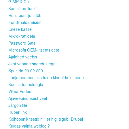
GIMP & Co
Kas nii on ilus?
Hullu postiljoni tõbi
Fondiihaldamisest
Enese kaitse
Mikrokrattidele
Password Safe
Microsofti OEM-litsentsidest
Ajalehed veebis
Jant vabade sagedustega
Spektrid 20.02.2001
Looja heameeleks tuleb kloonida inimene
Keel ja tehnoloogia
Vilma Pudeo
Ajaveebindusest veel
Jargon file
Hüper link
Kolhoosnik testib nii, et higi tilgub: Drupal
Kuidas valida weblogi?