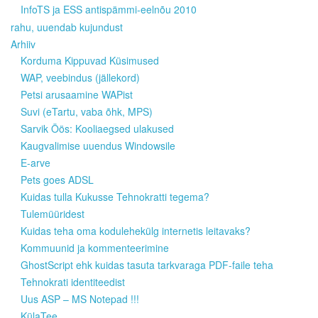
InfoTS ja ESS antispämmi-eelnõu 2010
rahu, uuendab kujundust
Arhiiv
Korduma Kippuvad Küsimused
WAP, veebindus (jällekord)
Petsi arusaamine WAPist
Suvi (eTartu, vaba õhk, MPS)
Sarvik Öös: Kooliaegsed ulakused
Kaugvalimise uuendus Windowsile
E-arve
Pets goes ADSL
Kuidas tulla Kukusse Tehnokratti tegema?
Tulemüüridest
Kuidas teha oma kodulehekülg internetis leitavaks?
Kommuunid ja kommenteerimine
GhostScript ehk kuidas tasuta tarkvaraga PDF-faile teha
Tehnokrati identiteedist
Uus ASP – MS Notepad !!!
KülaTee