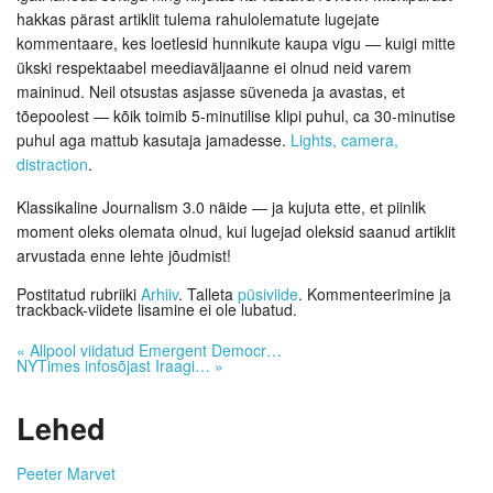
hakkas pärast artiklit tulema rahulolematute lugejate
kommentaare, kes loetlesid hunnikute kaupa vigu — kuigi mitte
ükski respektaabel meediaväljaanne ei olnud neid varem
maininud. Neil otsustas asjasse süveneda ja avastas, et
tõepoolest — kõik toimib 5-minutilise klipi puhul, ca 30-minutise
puhul aga mattub kasutaja jamadesse.
Lights, camera,
distraction
.
Klassikaline Journalism 3.0 näide — ja kujuta ette, et piinlik
moment oleks olemata olnud, kui lugejad oleksid saanud artiklit
arvustada enne lehte jõudmist!
Postitatud rubriiki
Arhiiv
. Talleta
püsiviide
. Kommenteerimine ja
trackback-viidete lisamine ei ole lubatud.
«
Allpool viidatud Emergent Democr…
NYTimes infosõjast Iraagi…
»
Lehed
Peeter Marvet