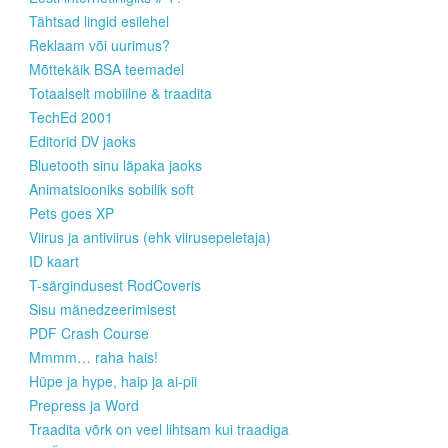
Tähtsad lingid esilehel
Reklaam või uurimus?
Mõttekäik BSA teemadel
Totaalselt mobiilne & traadita
TechEd 2001
Editorid DV jaoks
Bluetooth sinu läpaka jaoks
Animatsiooniks sobilik soft
Pets goes XP
Viirus ja antiviirus (ehk viirusepeletaja)
ID kaart
T-särgindusest RodCoveris
Sisu mänedzeerimisest
PDF Crash Course
Mmmm… raha hais!
Hüpe ja hype, haip ja ai-pii
Prepress ja Word
Traadita võrk on veel lihtsam kui traadiga