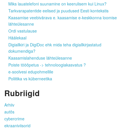
Miks lauatelefoni suunamine on keerulisem kui Linux?
Tarkvarapatentide eelised ja puudused Eesti kontekstis
Kaasamise veebivärava e. kaasamise e-keskkonna loomise
lähteülesanne
Ordi vastulause
Häälekaal
Digiallkiri ja DigiDoc ehk mida teha digiallkirjastatud
dokumendiga?
Kaasamislahenduse lähteülesanne
Poiste tööõpetus -> tehnoloogiakasvatus ?
e-soolvesi edupohmellile
Poliitika vs küberneetika
Rubriigid
Arhiiv
autõs
cybercrime
ekraaniviisorid