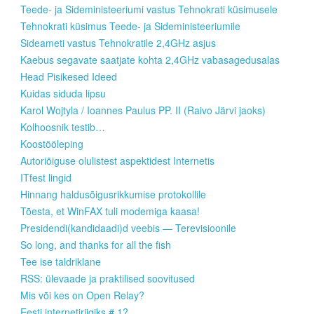
Teede- ja Sideministeeriumi vastus Tehnokrati küsimusele
Tehnokrati küsimus Teede- ja Sideministeeriumile
Sideameti vastus Tehnokratile 2,4GHz asjus
Kaebus segavate saatjate kohta 2,4GHz vabasagedusalas
Head Pisikesed Ideed
Kuidas siduda lipsu
Karol Wojtyla / Ioannes Paulus PP. II (Raivo Järvi jaoks)
Kolhoosnik testib…
Koostööleping
Autoriõiguse olulistest aspektidest Internetis
ITfest lingid
Hinnang haldusõigusrikkumise protokollile
Tõesta, et WinFAX tuli modemiga kaasa!
Presidendi(kandidaadi)d veebis — Terevisioonile
So long, and thanks for all the fish
Tee ise taldriklane
RSS: ülevaade ja praktilised soovitused
Mis või kes on Open Relay?
Eesti internetiriigiks # 1?