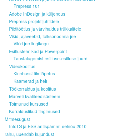
Prepress 101
Adobe InDesign ja küljendus
Prepress projektijuhtidele
Pilditöötlus ja värvihaldus trükkalitele
Vikid, ajaveebid, folksonoomia jne
Vikid jne lingikogu
Esitlustehnikad ja Powerpoint
Taustalugemist esitluse-esitluse juurd
Videokoolitus
Kinobussi filmiõpetus
Kaamerad ja heli
Töökorraldus ja koolitus
Marveti kvaliteedisüsteem
Toimunud kursused
Korralduslikud tingimused
Mitmesugust
InfoTS ja ESS antispämmi-eelnõu 2010
rahu, uuendab kujundust