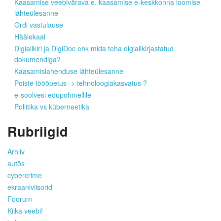
Kaasamise veebivärava e. kaasamise e-keskkonna loomise
lähteülesanne
Ordi vastulause
Häälekaal
Digiallkiri ja DigiDoc ehk mida teha digiallkirjastatud
dokumendiga?
Kaasamislahenduse lähteülesanne
Poiste tööõpetus -> tehnoloogiakasvatus ?
e-soolvesi edupohmellile
Poliitika vs küberneetika
Rubriigid
Arhiiv
autõs
cybercrime
ekraaniviisorid
Foorum
Kiika veebi!