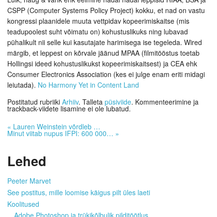
CSPP (Computer Systems Policy Project) kokku, et nad on vastu
kongressi plaanidele muuta vettpidav kopeerimiskaitse (mis
teadupoolest suht võimatu on) kohustuslikuks ning lubavad
pühalikult nii selle kui kasutajate harimisega ise tegeleda. Wired
märgib, et leppest on kõrvale jäänud MPAA (filmitööstus toetab
Hollingsi ideed kohustuslikukst kopeerimiskaitsest) ja CEA ehk
Consumer Electronics Association (kes ei julge enam eriti midagi
leiutada).
No Harmony Yet in Content Land
Postitatud rubriiki
Arhiiv
. Talleta
püsiviide
. Kommenteerimine ja
trackback-viidete lisamine ei ole lubatud.
«
Lauren Weinstein võrdleb …
Minut viitab nupus IFPI: 600 000…
»
Lehed
Peeter Marvet
See postitus, mille loomise käigus pilt üles laeti
Koolitused
Adobe Photoshop ja trükikõlbulik pilditöötlus