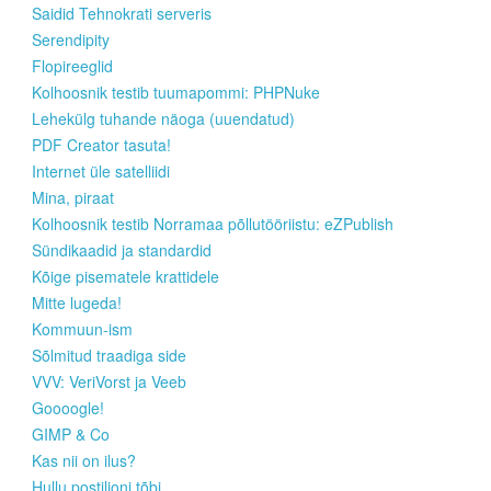
Saidid Tehnokrati serveris
Serendipity
Flopireeglid
Kolhoosnik testib tuumapommi: PHPNuke
Lehekülg tuhande näoga (uuendatud)
PDF Creator tasuta!
Internet üle satelliidi
Mina, piraat
Kolhoosnik testib Norramaa põllutööriistu: eZPublish
Sündikaadid ja standardid
Kõige pisematele krattidele
Mitte lugeda!
Kommuun-ism
Sõlmitud traadiga side
VVV: VeriVorst ja Veeb
Goooogle!
GIMP & Co
Kas nii on ilus?
Hullu postiljoni tõbi