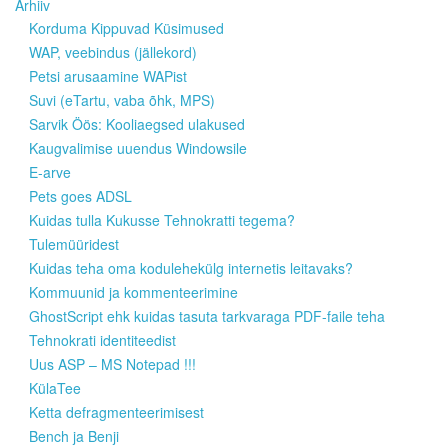
Arhiiv
Korduma Kippuvad Küsimused
WAP, veebindus (jällekord)
Petsi arusaamine WAPist
Suvi (eTartu, vaba õhk, MPS)
Sarvik Öös: Kooliaegsed ulakused
Kaugvalimise uuendus Windowsile
E-arve
Pets goes ADSL
Kuidas tulla Kukusse Tehnokratti tegema?
Tulemüüridest
Kuidas teha oma kodulehekülg internetis leitavaks?
Kommuunid ja kommenteerimine
GhostScript ehk kuidas tasuta tarkvaraga PDF-faile teha
Tehnokrati identiteedist
Uus ASP – MS Notepad !!!
KülaTee
Ketta defragmenteerimisest
Bench ja Benji