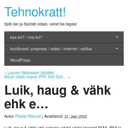
Tehnokratt!
õpib ise ja õpetab edasi, vahel ka tagasi
kes krt? / mis krt?
koolitused: prepress / video / internet / esitlus
WordPress
«
Lauren Weinstein võrdleb …
Minut viitab nupus IFPI: 600 000…
»
Luik, haug & vähk
ehk e…
Autor
Peeter Marvet
|
Avaldatud:
21. jaan 2003
Luik, haug & vähk ehk eelmine nädal nädal leppisid RIAA, BSA ja