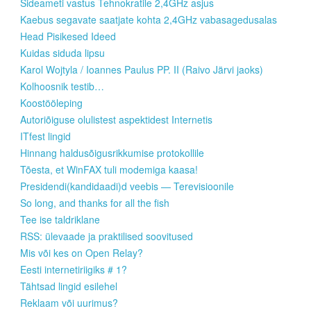
Sideameti vastus Tehnokratile 2,4GHz asjus
Kaebus segavate saatjate kohta 2,4GHz vabasagedusalas
Head Pisikesed Ideed
Kuidas siduda lipsu
Karol Wojtyla / Ioannes Paulus PP. II (Raivo Järvi jaoks)
Kolhoosnik testib…
Koostööleping
Autoriõiguse olulistest aspektidest Internetis
ITfest lingid
Hinnang haldusõigusrikkumise protokollile
Tõesta, et WinFAX tuli modemiga kaasa!
Presidendi(kandidaadi)d veebis — Terevisioonile
So long, and thanks for all the fish
Tee ise taldriklane
RSS: ülevaade ja praktilised soovitused
Mis või kes on Open Relay?
Eesti internetiriigiks # 1?
Tähtsad lingid esilehel
Reklaam või uurimus?