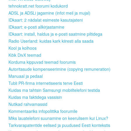
tehnokratt.net foorumi kodukord
ADSL ja ADSLi jagamine (infot meil ja mujal)
IDkaart: 2 nädalat esimeste kasutajateni
IDkaart: e-posti allkirjastamine
IDkaart: install, haldus ja e-posti saatmine piltidega
Radio Userland: kuidas kark kiiresti alla saada
Kool ja kolhoos
Kõik DivX teemad
Korduma kippuvad teemad foorumis
Autoritasude kompenseerimine (copying remuneration)
Manuaal ja pedaal
Tubli PR-firma internetiseeris terve Eesti
Kuidas ma tahtsin Samsungi mobiiltelefoni testida
Kuidas ma faktidega vassisin
Nutikad rahvamassid
Kommentaariks infopoliitika foorumile
Miks lauatelefoni suunamine on keerulisem kui Linux?
Tarkvarapatentide eelised ja puudused Eesti kontekstis