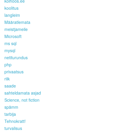
kolhoos.ee
koolitus
langleim
Määratlemata
meistjameile
Microsoft
ms sql
mysql
netiturundus
php
privaatsus
riik
saade
sahteldamata asjad
Science, not fiction
spämm
tarbija
Tehnokratt!
turvalisus