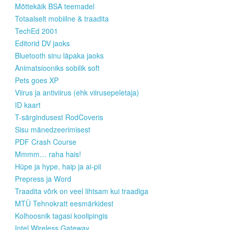
Mõttekäik BSA teemadel
Totaalselt mobiilne & traadita
TechEd 2001
Editorid DV jaoks
Bluetooth sinu läpaka jaoks
Animatsiooniks sobilik soft
Pets goes XP
Viirus ja antiviirus (ehk viirusepeletaja)
ID kaart
T-särgindusest RodCoveris
Sisu mänedzeerimisest
PDF Crash Course
Mmmm… raha hais!
Hüpe ja hype, haip ja ai-pii
Prepress ja Word
Traadita võrk on veel lihtsam kui traadiga
MTÜ Tehnokratt eesmärkidest
Kolhoosnik tagasi koolipingis
Intel Wireless Gateway