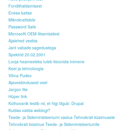
Fondiihaldamisest
Enese kaitse
Mikrokrattidele
Password Safe
Microsofti OEM-litsentsidest
Ajalehed veebis
Jant vabade sagedustega
Spektrid 20.02.2001
Looja heameeleks tuleb kloonida inimene
Keel ja tehnoloogia
Vilma Pudeo
Ajaveebindusest veel
Jargon file
Hüper link
Kolhoosnik testib nii, et higi tilgub: Drupal
Kuidas valida weblogi?
Teede- ja Sideministeeriumi vastus Tehnokrati küsimusele
Tehnokrati küsimus Teede- ja Sideministeeriumile