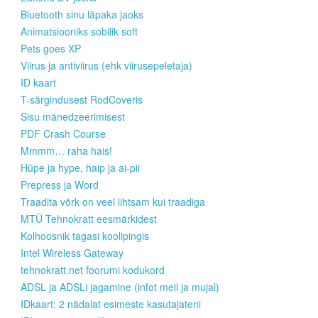
Bluetooth sinu läpaka jaoks
Animatsiooniks sobilik soft
Pets goes XP
Viirus ja antiviirus (ehk viirusepeletaja)
ID kaart
T-särgindusest RodCoveris
Sisu mänedzeerimisest
PDF Crash Course
Mmmm… raha hais!
Hüpe ja hype, haip ja ai-pii
Prepress ja Word
Traadita võrk on veel lihtsam kui traadiga
MTÜ Tehnokratt eesmärkidest
Kolhoosnik tagasi koolipingis
Intel Wireless Gateway
tehnokratt.net foorumi kodukord
ADSL ja ADSLi jagamine (infot meil ja mujal)
IDkaart: 2 nädalat esimeste kasutajateni