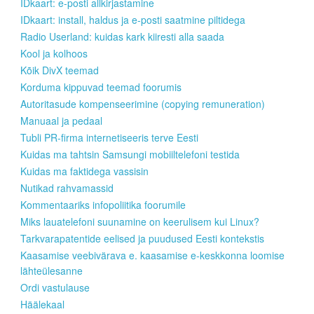
IDkaart: e-posti allkirjastamine
IDkaart: install, haldus ja e-posti saatmine piltidega
Radio Userland: kuidas kark kiiresti alla saada
Kool ja kolhoos
Kõik DivX teemad
Korduma kippuvad teemad foorumis
Autoritasude kompenseerimine (copying remuneration)
Manuaal ja pedaal
Tubli PR-firma internetiseeris terve Eesti
Kuidas ma tahtsin Samsungi mobiiltelefoni testida
Kuidas ma faktidega vassisin
Nutikad rahvamassid
Kommentaariks infopoliitika foorumile
Miks lauatelefoni suunamine on keerulisem kui Linux?
Tarkvarapatentide eelised ja puudused Eesti kontekstis
Kaasamise veebivärava e. kaasamise e-keskkonna loomise
lähteülesanne
Ordi vastulause
Häälekaal