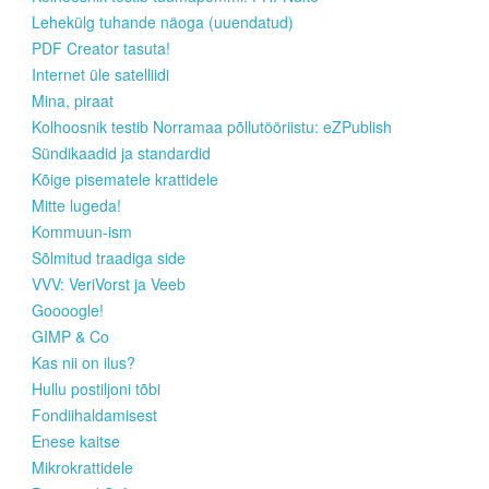
Lehekülg tuhande näoga (uuendatud)
PDF Creator tasuta!
Internet üle satelliidi
Mina, piraat
Kolhoosnik testib Norramaa põllutööriistu: eZPublish
Sündikaadid ja standardid
Kõige pisematele krattidele
Mitte lugeda!
Kommuun-ism
Sõlmitud traadiga side
VVV: VeriVorst ja Veeb
Goooogle!
GIMP & Co
Kas nii on ilus?
Hullu postiljoni tõbi
Fondiihaldamisest
Enese kaitse
Mikrokrattidele