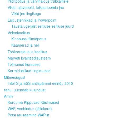
Pilditöötlus ja värvihaldus trükkalitele
Vikid, ajaveebid, folksonoomia jne
Vikid jne lingikogu
Esitlustehnikad ja Powerpoint
Taustalugemist esitluse-esitluse juurd
Videokoolitus
Kinobussi filmiõpetus
Kaamerad ja heli
Töökorraldus ja koolitus
Marveti kvaliteedisüsteem
Toimunud kursused
Korralduslikud tingimused
Mitmesugust
InfoTS ja ESS antispämmi-eelnõu 2010
rahu, uuendab kujundust
Arhiiv
Korduma Kippuvad Küsimused
WAP, veebindus (jällekord)
Petsi arusaamine WAPist