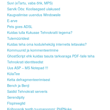
Suvi (eTartu, vaba õhk, MPS)
Sarvik Öös: Kooliaegsed ulakused
Kaugvalimise uuendus Windowsile
E-arve
Pets goes ADSL
Kuidas tulla Kukusse Tehnokratti tegema?
Tulemüüridest
Kuidas teha oma kodulehekülg internetis leitavaks?
Kommuunid ja kommenteerimine
GhostScript ehk kuidas tasuta tarkvaraga PDF-faile teha
Tehnokrati identiteedist
Uus ASP – MS Notepad !!!
KülaTee
Ketta defragmenteerimisest
Bench ja Benji
Saidid Tehnokrati serveris
Serendipity
Flopireeglid
Kolhoosnik testib tuumapommi: PHPNuke