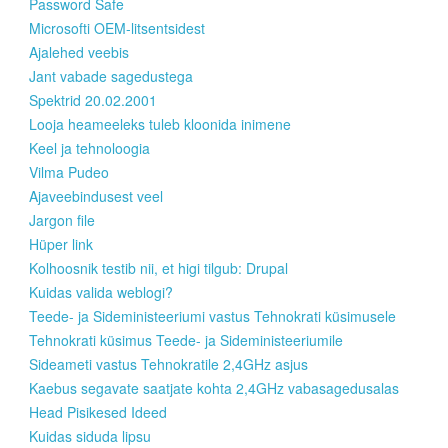
Password Safe
Microsofti OEM-litsentsidest
Ajalehed veebis
Jant vabade sagedustega
Spektrid 20.02.2001
Looja heameeleks tuleb kloonida inimene
Keel ja tehnoloogia
Vilma Pudeo
Ajaveebindusest veel
Jargon file
Hüper link
Kolhoosnik testib nii, et higi tilgub: Drupal
Kuidas valida weblogi?
Teede- ja Sideministeeriumi vastus Tehnokrati küsimusele
Tehnokrati küsimus Teede- ja Sideministeeriumile
Sideameti vastus Tehnokratile 2,4GHz asjus
Kaebus segavate saatjate kohta 2,4GHz vabasagedusalas
Head Pisikesed Ideed
Kuidas siduda lipsu