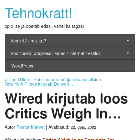
Tehnokratt!
õpib ise ja õpetab edasi, vahel ka tagasi
kes krt? / mis krt?
koolitused: prepress / video / internet / esitlus
WordPress
«
Dan Gillmor: kui sinu automüüja nõuaks allkirja…
New York Times kirjutab Denveri …
»
Wired kirjutab loos
Critics Weigh In…
Autor
Peeter Marvet
|
Avaldatud:
22. dets. 2002
Wired kirjutab loos
Critics Weigh In on Copyright Act