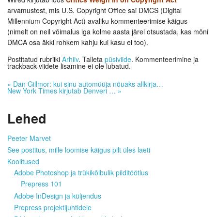
arvamustest, mis U.S. Copyright Office sai DMCS (Digital
Millennium Copyright Act) avaliku kommenteerimise käigus
(nimelt on neil võimalus iga kolme aasta järel otsustada, kas mõni
DMCA osa äkki rohkem kahju kui kasu ei too).
Postitatud rubriiki
Arhiiv
. Talleta
püsiviide
. Kommenteerimine ja
trackback-viidete lisamine ei ole lubatud.
«
Dan Gillmor: kui sinu automüüja nõuaks allkirja…
New York Times kirjutab Denveri …
»
Lehed
Peeter Marvet
See postitus, mille loomise käigus pilt üles laeti
Koolitused
Adobe Photoshop ja trükikõlbulik pilditöötlus
Prepress 101
Adobe InDesign ja küljendus
Prepress projektijuhtidele