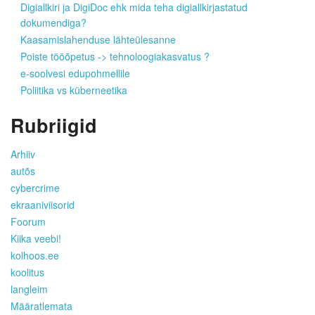
Digiallkiri ja DigiDoc ehk mida teha digiallkirjastatud
dokumendiga?
Kaasamislahenduse lähteülesanne
Poiste tööõpetus -> tehnoloogiakasvatus ?
e-soolvesi edupohmellile
Poliitika vs küberneetika
Rubriigid
Arhiiv
autõs
cybercrime
ekraaniviisorid
Foorum
Kiika veebi!
kolhoos.ee
koolitus
langleim
Määratlemata