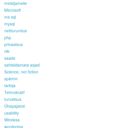
meistjameile
Microsoft
ms sql
mysql
netiturundus
php
privaatsus
riik
saade
sahteldamata asjad
Science, not fiction
spämm
tarbija
Tehnokratt!
turvalisus
Ühepajatoit
usability
Wireless
wordpress