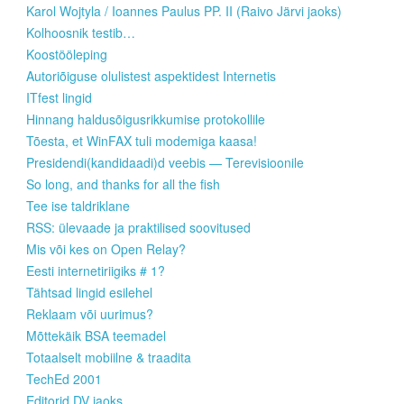
Karol Wojtyla / Ioannes Paulus PP. II (Raivo Järvi jaoks)
Kolhoosnik testib…
Koostööleping
Autoriõiguse olulistest aspektidest Internetis
ITfest lingid
Hinnang haldusõigusrikkumise protokollile
Tõesta, et WinFAX tuli modemiga kaasa!
Presidendi(kandidaadi)d veebis — Terevisioonile
So long, and thanks for all the fish
Tee ise taldriklane
RSS: ülevaade ja praktilised soovitused
Mis või kes on Open Relay?
Eesti internetiriigiks # 1?
Tähtsad lingid esilehel
Reklaam või uurimus?
Mõttekäik BSA teemadel
Totaalselt mobiilne & traadita
TechEd 2001
Editorid DV jaoks