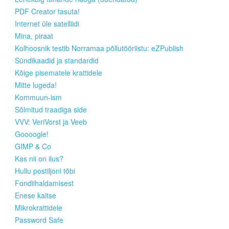
PDF Creator tasuta!
Internet üle satelliidi
Mina, piraat
Kolhoosnik testib Norramaa põllutööriistu: eZPublish
Sündikaadid ja standardid
Kõige pisematele krattidele
Mitte lugeda!
Kommuun-ism
Sõlmitud traadiga side
VVV: VeriVorst ja Veeb
Goooogle!
GIMP & Co
Kas nii on ilus?
Hullu postiljoni tõbi
Fondiihaldamisest
Enese kaitse
Mikrokrattidele
Password Safe