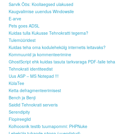
Sarvik Öös: Kooliaegsed ulakused
Kaugvalimise uuendus Windowsile
E-arve
Pets goes ADSL
Kuidas tulla Kukusse Tehnokratti tegema?
Tulemüüridest
Kuidas teha oma kodulehekülg internetis leitavaks?
Kommuunid ja kommenteerimine
GhostScript ehk kuidas tasuta tarkvaraga PDF-faile teha
Tehnokrati identiteedist
Uus ASP – MS Notepad !!!
KülaTee
Ketta defragmenteerimisest
Bench ja Benji
Saidid Tehnokrati serveris
Serendipity
Flopireeglid
Kolhoosnik testib tuumapommi: PHPNuke
Lehekülg tuhande näoga (uuendatud)