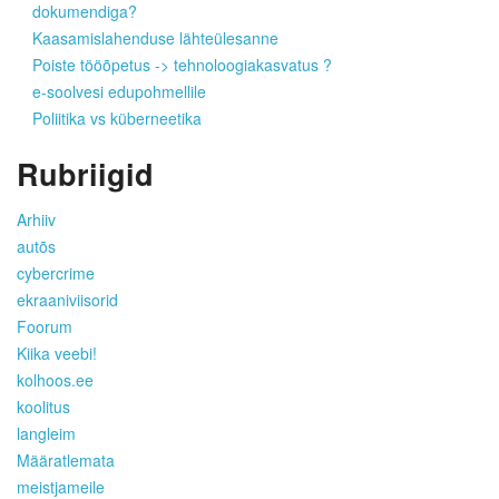
dokumendiga?
Kaasamislahenduse lähteülesanne
Poiste tööõpetus -> tehnoloogiakasvatus ?
e-soolvesi edupohmellile
Poliitika vs küberneetika
Rubriigid
Arhiiv
autõs
cybercrime
ekraaniviisorid
Foorum
Kiika veebi!
kolhoos.ee
koolitus
langleim
Määratlemata
meistjameile