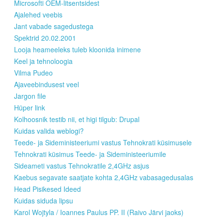
Microsofti OEM-litsentsidest
Ajalehed veebis
Jant vabade sagedustega
Spektrid 20.02.2001
Looja heameeleks tuleb kloonida inimene
Keel ja tehnoloogia
Vilma Pudeo
Ajaveebindusest veel
Jargon file
Hüper link
Kolhoosnik testib nii, et higi tilgub: Drupal
Kuidas valida weblogi?
Teede- ja Sideministeeriumi vastus Tehnokrati küsimusele
Tehnokrati küsimus Teede- ja Sideministeeriumile
Sideameti vastus Tehnokratile 2,4GHz asjus
Kaebus segavate saatjate kohta 2,4GHz vabasagedusalas
Head Pisikesed Ideed
Kuidas siduda lipsu
Karol Wojtyla / Ioannes Paulus PP. II (Raivo Järvi jaoks)