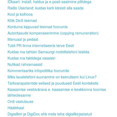
IDkaart: install, haldus ja e-posti saatmine piltidega
Radio Userland: kuidas kark kiiresti alla saada
Kool ja kolhoos
Kõik DivX teemad
Korduma kippuvad teemad foorumis
Autoritasude kompenseerimine (copying remuneration)
Manuaal ja pedaal
Tubli PR-firma internetiseeris terve Eesti
Kuidas ma tahtsin Samsungi mobiiltelefoni testida
Kuidas ma faktidega vassisin
Nutikad rahvamassid
Kommentaariks infopoliitika foorumile
Miks lauatelefoni suunamine on keerulisem kui Linux?
Tarkvarapatentide eelised ja puudused Eesti kontekstis
Kaasamise veebivärava e. kaasamise e-keskkonna loomise
lähteülesanne
Ordi vastulause
Häälekaal
Digiallkiri ja DigiDoc ehk mida teha digiallkirjastatud