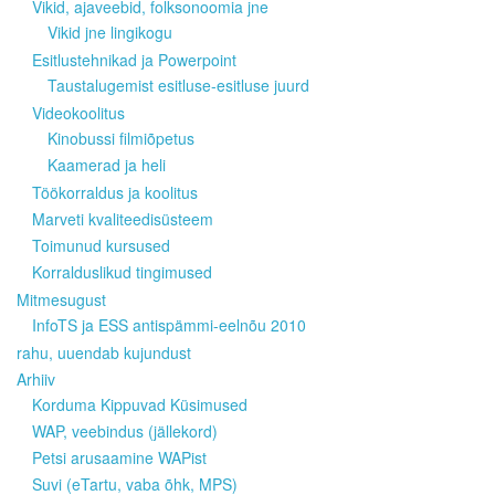
Vikid, ajaveebid, folksonoomia jne
Vikid jne lingikogu
Esitlustehnikad ja Powerpoint
Taustalugemist esitluse-esitluse juurd
Videokoolitus
Kinobussi filmiõpetus
Kaamerad ja heli
Töökorraldus ja koolitus
Marveti kvaliteedisüsteem
Toimunud kursused
Korralduslikud tingimused
Mitmesugust
InfoTS ja ESS antispämmi-eelnõu 2010
rahu, uuendab kujundust
Arhiiv
Korduma Kippuvad Küsimused
WAP, veebindus (jällekord)
Petsi arusaamine WAPist
Suvi (eTartu, vaba õhk, MPS)