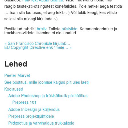
räägib täisteksti-otsingutest kõnefailides. Pole hetkel aega testida
… lisan siia lootuses, et aeg tekib :-) Või tekib keegi, kes viitsib
sellest siia midagi kirjutada :-)
Postitatud rubriiki
Arhiiv
. Talleta
püsiviide
. Kommenteerimine ja
trackback-viidete lisamine ei ole lubatud.
«
San Francisco Chronicle kirjutab…
EU Copyright Directive ehk “meie…
»
Lehed
Peeter Marvet
See postitus, mille loomise käigus pilt üles laeti
Koolitused
Adobe Photoshop ja trükikõlbulik pilditöötlus
Prepress 101
Adobe InDesign ja küljendus
Prepress projektijuhtidele
Pilditöötlus ja värvihaldus trükkalitele