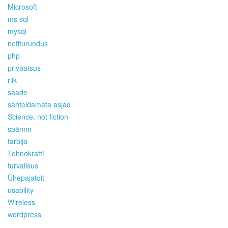
Microsoft
ms sql
mysql
netiturundus
php
privaatsus
riik
saade
sahteldamata asjad
Science, not fiction
spämm
tarbija
Tehnokratt!
turvalisus
Ühepajatoit
usability
Wireless
wordpress