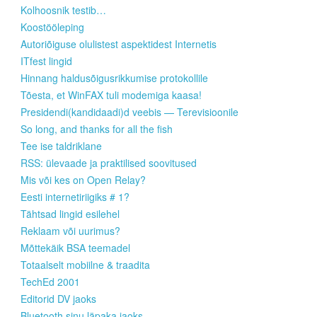
Kolhoosnik testib…
Koostööleping
Autoriõiguse olulistest aspektidest Internetis
ITfest lingid
Hinnang haldusõigusrikkumise protokollile
Tõesta, et WinFAX tuli modemiga kaasa!
Presidendi(kandidaadi)d veebis — Terevisioonile
So long, and thanks for all the fish
Tee ise taldriklane
RSS: ülevaade ja praktilised soovitused
Mis või kes on Open Relay?
Eesti internetiriigiks # 1?
Tähtsad lingid esilehel
Reklaam või uurimus?
Mõttekäik BSA teemadel
Totaalselt mobiilne & traadita
TechEd 2001
Editorid DV jaoks
Bluetooth sinu läpaka jaoks