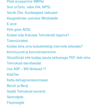
Petsi arusaamine WAPist
Suvi (eTartu, vaba õhk, MPS)
Sarvik Öös: Kooliaegsed ulakused
Kaugvalimise uuendus Windowsile
E-arve
Pets goes ADSL
Kuidas tulla Kukusse Tehnokratti tegema?
Tulemüüridest
Kuidas teha oma kodulehekülg internetis leitavaks?
Kommuunid ja kommenteerimine
GhostScript ehk kuidas tasuta tarkvaraga PDF-faile teha
Tehnokrati identiteedist
Uus ASP – MS Notepad !!!
KülaTee
Ketta defragmenteerimisest
Bench ja Benji
Saidid Tehnokrati serveris
Serendipity
Flopireeglid