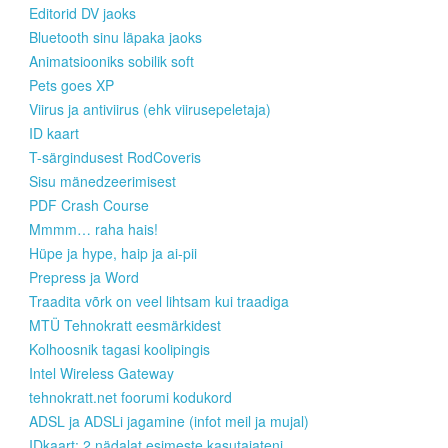
Editorid DV jaoks
Bluetooth sinu läpaka jaoks
Animatsiooniks sobilik soft
Pets goes XP
Viirus ja antiviirus (ehk viirusepeletaja)
ID kaart
T-särgindusest RodCoveris
Sisu mänedzeerimisest
PDF Crash Course
Mmmm… raha hais!
Hüpe ja hype, haip ja ai-pii
Prepress ja Word
Traadita võrk on veel lihtsam kui traadiga
MTÜ Tehnokratt eesmärkidest
Kolhoosnik tagasi koolipingis
Intel Wireless Gateway
tehnokratt.net foorumi kodukord
ADSL ja ADSLi jagamine (infot meil ja mujal)
IDkaart: 2 nädalat esimeste kasutajateni