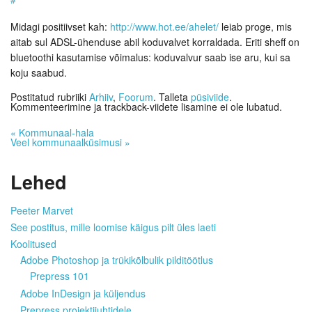
Midagi positiivset kah:
http://www.hot.ee/ahelet/
leiab proge, mis
aitab sul ADSL-ühenduse abil koduvalvet korraldada. Eriti sheff on
bluetoothi kasutamise võimalus: koduvalvur saab ise aru, kui sa
koju saabud.
Postitatud rubriiki
Arhiiv
,
Foorum
. Talleta
püsiviide
.
Kommenteerimine ja trackback-viidete lisamine ei ole lubatud.
«
Kommunaal-hala
Veel kommunaalküsimusi
»
Lehed
Peeter Marvet
See postitus, mille loomise käigus pilt üles laeti
Koolitused
Adobe Photoshop ja trükikõlbulik pilditöötlus
Prepress 101
Adobe InDesign ja küljendus
Prepress projektijuhtidele