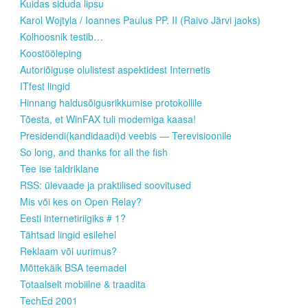
Kuidas siduda lipsu
Karol Wojtyla / Ioannes Paulus PP. II (Raivo Järvi jaoks)
Kolhoosnik testib…
Koostööleping
Autoriõiguse olulistest aspektidest Internetis
ITfest lingid
Hinnang haldusõigusrikkumise protokollile
Tõesta, et WinFAX tuli modemiga kaasa!
Presidendi(kandidaadi)d veebis — Terevisioonile
So long, and thanks for all the fish
Tee ise taldriklane
RSS: ülevaade ja praktilised soovitused
Mis või kes on Open Relay?
Eesti internetiriigiks # 1?
Tähtsad lingid esilehel
Reklaam või uurimus?
Mõttekäik BSA teemadel
Totaalselt mobiilne & traadita
TechEd 2001