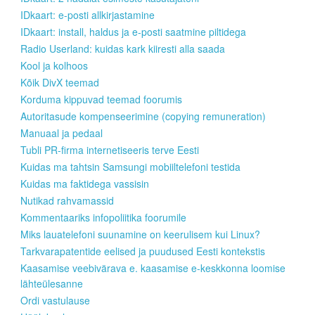
IDkaart: e-posti allkirjastamine
IDkaart: install, haldus ja e-posti saatmine piltidega
Radio Userland: kuidas kark kiiresti alla saada
Kool ja kolhoos
Kõik DivX teemad
Korduma kippuvad teemad foorumis
Autoritasude kompenseerimine (copying remuneration)
Manuaal ja pedaal
Tubli PR-firma internetiseeris terve Eesti
Kuidas ma tahtsin Samsungi mobiiltelefoni testida
Kuidas ma faktidega vassisin
Nutikad rahvamassid
Kommentaariks infopoliitika foorumile
Miks lauatelefoni suunamine on keerulisem kui Linux?
Tarkvarapatentide eelised ja puudused Eesti kontekstis
Kaasamise veebivärava e. kaasamise e-keskkonna loomise
lähteülesanne
Ordi vastulause