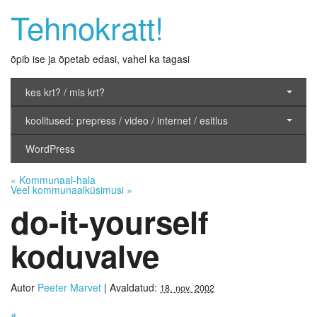
Tehnokratt!
õpib ise ja õpetab edasi, vahel ka tagasi
kes krt? / mis krt?
koolitused: prepress / video / internet / esitlus
WordPress
«
Kommunaal-hala
Veel kommunaalküsimusi
»
do-it-yourself
koduvalve
Autor
Peeter Marvet
|
Avaldatud:
18. nov. 2002
#