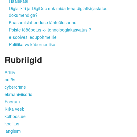
Häälekaal
Digiallkiri ja DigiDoc ehk mida teha digiallkirjastatud
dokumendiga?
Kaasamislahenduse lähteülesanne
Poiste tööõpetus -> tehnoloogiakasvatus ?
e-soolvesi edupohmellile
Poliitika vs küberneetika
Rubriigid
Arhiiv
autõs
cybercrime
ekraaniviisorid
Foorum
Kiika veebi!
kolhoos.ee
koolitus
langleim