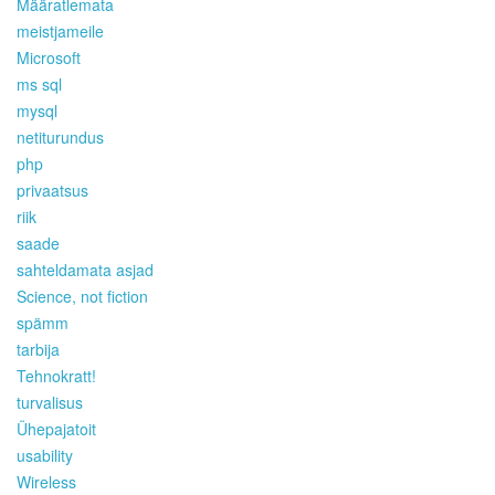
Määratlemata
meistjameile
Microsoft
ms sql
mysql
netiturundus
php
privaatsus
riik
saade
sahteldamata asjad
Science, not fiction
spämm
tarbija
Tehnokratt!
turvalisus
Ühepajatoit
usability
Wireless