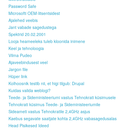
Password Safe
Microsofti OEM-litsentsidest
Ajalehed veebis
Jant vabade sagedustega
Spektrid 20.02.2001
Looja heameeleks tuleb kloonida inimene
Keel ja tehnoloogia
Vilma Pudeo
Ajaveebindusest veel
Jargon file
Hüper link
Kolhoosnik testib nii, et higi tilgub: Drupal
Kuidas valida weblogi?
Teede- ja Sideministeeriumi vastus Tehnokrati küsimusele
Tehnokrati küsimus Teede- ja Sideministeeriumile
Sideameti vastus Tehnokratile 2,4GHz asjus
Kaebus segavate saatjate kohta 2,4GHz vabasagedusalas
Head Pisikesed Ideed