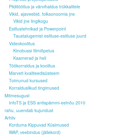
Pilditöötlus ja värvihaldus trükkalitele
Vikid, ajaveebid, folksonoomia jne
Vikid jne lingikogu
Esitlustehnikad ja Powerpoint
Taustalugemist esitluse-esitluse juurd
Videokoolitus
Kinobussi filmiõpetus
Kaamerad ja heli
Töökorraldus ja koolitus
Marveti kvaliteedisüsteem
Toimunud kursused
Korralduslikud tingimused
Mitmesugust
InfoTS ja ESS antispämmi-eelnõu 2010
rahu, uuendab kujundust
Arhiiv
Korduma Kippuvad Küsimused
WAP, veebindus (jällekord)