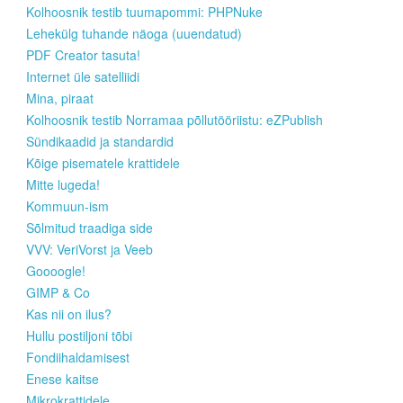
Kolhoosnik testib tuumapommi: PHPNuke
Lehekülg tuhande näoga (uuendatud)
PDF Creator tasuta!
Internet üle satelliidi
Mina, piraat
Kolhoosnik testib Norramaa põllutööriistu: eZPublish
Sündikaadid ja standardid
Kõige pisematele krattidele
Mitte lugeda!
Kommuun-ism
Sõlmitud traadiga side
VVV: VeriVorst ja Veeb
Goooogle!
GIMP & Co
Kas nii on ilus?
Hullu postiljoni tõbi
Fondiihaldamisest
Enese kaitse
Mikrokrattidele