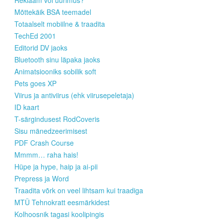
Mõttekäik BSA teemadel
Totaalselt mobiilne & traadita
TechEd 2001
Editorid DV jaoks
Bluetooth sinu läpaka jaoks
Animatsiooniks sobilik soft
Pets goes XP
Viirus ja antiviirus (ehk viirusepeletaja)
ID kaart
T-särgindusest RodCoveris
Sisu mänedzeerimisest
PDF Crash Course
Mmmm… raha hais!
Hüpe ja hype, haip ja ai-pii
Prepress ja Word
Traadita võrk on veel lihtsam kui traadiga
MTÜ Tehnokratt eesmärkidest
Kolhoosnik tagasi koolipingis