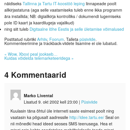
näidiseks
Tallinna ja Tartu IT-koostöö leping
linnapeade poolt
allkirjastatuna (aga selle vaatamiseks tuleb enne ikka programm
ära installida; NB: digiallkirja kontrolliks / dokumendi lugemiseks
pole ID kaart ja kaardilugeja vajalikud)
ning siit tuleb
Digitaalne lõhe Eestis ja selle ületamise võimalused
Postitatud rubriiki
Arhiiv
,
Foorum
. Talleta
püsiviide
.
Kommenteerimine ja trackback-viidete lisamine ei ole lubatud.
«
Wow, Xboxi peal jookseb…
Kuidas võidelda telemarketeeridega
»
4
Kommentaarid
Marko Livental
Lisatud 9. okt 2002 kell 23:00
|
Püsiviide
Kuulasin täna õhtul üle interneti saate esimest poolt ning
vaatasin ka põgusalt aadressile
http://idee.tartu.ee/
Seal on
nii mõnedki head ideed seoses SMS teenusega. Hea et