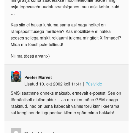
mingi asja kohta saadetakse mobiiltelefonile teade mingi
asja tegevuse/muudatuse/misiganes muu asja kohta, kuid
…
Kas siin ei hakka juhtuma sama asi nagu hetkel on
rämpspostitusega meilidele? Kas mobiilidele ei hakka
seoses sellega miskit reklaami tulema mingitelt X firmadel?
Mida ma tõesti pole tellinud!
Nii ma tõesti arvan:-)
Peeter Marvet
Lisatud 10. okt 2002 kell 11:41
|
Püsiviide
SMSi saatmine õnneks maksab, erinevalt e-postist. See on
tõenäoliselt oluline pidur… Ja ma olen mõne GSM-opaga
rääkinud, nad on üsna käbedalt valmis toru kinni keerama
kui keegi nende lugupeetud kliente spämmima hakkab!