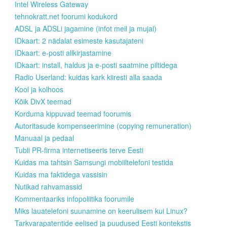
Intel Wireless Gateway
tehnokratt.net foorumi kodukord
ADSL ja ADSLi jagamine (infot meil ja mujal)
IDkaart: 2 nädalat esimeste kasutajateni
IDkaart: e-posti allkirjastamine
IDkaart: install, haldus ja e-posti saatmine piltidega
Radio Userland: kuidas kark kiiresti alla saada
Kool ja kolhoos
Kõik DivX teemad
Korduma kippuvad teemad foorumis
Autoritasude kompenseerimine (copying remuneration)
Manuaal ja pedaal
Tubli PR-firma internetiseeris terve Eesti
Kuidas ma tahtsin Samsungi mobiiltelefoni testida
Kuidas ma faktidega vassisin
Nutikad rahvamassid
Kommentaariks infopoliitika foorumile
Miks lauatelefoni suunamine on keerulisem kui Linux?
Tarkvarapatentide eelised ja puudused Eesti kontekstis