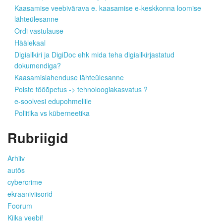
Kaasamise veebivärava e. kaasamise e-keskkonna loomise
lähteülesanne
Ordi vastulause
Häälekaal
Digiallkiri ja DigiDoc ehk mida teha digiallkirjastatud
dokumendiga?
Kaasamislahenduse lähteülesanne
Poiste tööõpetus -> tehnoloogiakasvatus ?
e-soolvesi edupohmellile
Poliitika vs küberneetika
Rubriigid
Arhiiv
autõs
cybercrime
ekraaniviisorid
Foorum
Kiika veebi!