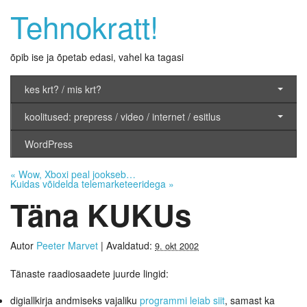
Tehnokratt!
õpib ise ja õpetab edasi, vahel ka tagasi
kes krt? / mis krt?
koolitused: prepress / video / internet / esitlus
WordPress
«
Wow, Xboxi peal jookseb…
Kuidas võidelda telemarketeeridega
»
Täna KUKUs
Autor
Peeter Marvet
|
Avaldatud:
9. okt 2002
Tänaste raadiosaadete juurde lingid:
digiallkirja andmiseks vajaliku
programmi leiab siit
, samast ka