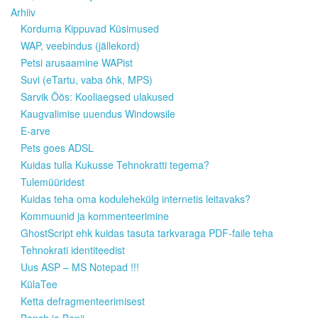
Arhiiv
Korduma Kippuvad Küsimused
WAP, veebindus (jällekord)
Petsi arusaamine WAPist
Suvi (eTartu, vaba õhk, MPS)
Sarvik Öös: Kooliaegsed ulakused
Kaugvalimise uuendus Windowsile
E-arve
Pets goes ADSL
Kuidas tulla Kukusse Tehnokratti tegema?
Tulemüüridest
Kuidas teha oma kodulehekülg internetis leitavaks?
Kommuunid ja kommenteerimine
GhostScript ehk kuidas tasuta tarkvaraga PDF-faile teha
Tehnokrati identiteedist
Uus ASP – MS Notepad !!!
KülaTee
Ketta defragmenteerimisest
Bench ja Benji