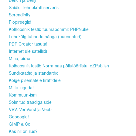
Saidid Tehnokrati serveris
Serendipity
Flopireeglid
Kolhoosnik testib tuumapommi: PHPNuke
Lehekülg tuhande näoga (uuendatud)
PDF Creator tasuta!
Internet üle satelliidi
Mina, piraat
Kolhoosnik testib Norramaa põllutööriistu: eZPublish
Sündikaadid ja standardid
Kõige pisematele krattidele
Mitte lugeda!
Kommuun-ism
Sõlmitud traadiga side
VVV: VeriVorst ja Veeb
Goooogle!
GIMP & Co
Kas nii on ilus?