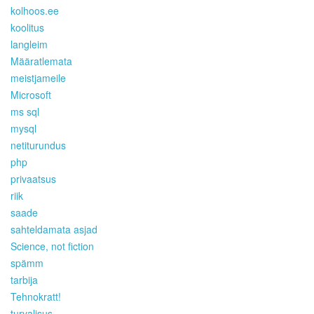
kolhoos.ee
koolitus
langleim
Määratlemata
meistjameile
Microsoft
ms sql
mysql
netiturundus
php
privaatsus
riik
saade
sahteldamata asjad
Science, not fiction
spämm
tarbija
Tehnokratt!
turvalisus