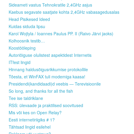
Sideameti vastus Tehnokratile 2,4GHz asjus
Kaebus segavate saatjate kohta 2,4GHz vabasagedusalas
Head Pisikesed Ideed
Kuidas siduda lipsu
Karol Wojtyla / Ioannes Paulus PP. II (Raivo Järvi jaoks)
Kolhoosnik testib…
Koostööleping
Autoriõiguse olulistest aspektidest Internetis
ITfest lingid
Hinnang haldusõigusrikkumise protokollile
Tõesta, et WinFAX tuli modemiga kaasa!
Presidendi(kandidaadi)d veebis — Terevisioonile
So long, and thanks for all the fish
Tee ise taldriklane
RSS: ülevaade ja praktilised soovitused
Mis või kes on Open Relay?
Eesti internetiriigiks # 1?
Tähtsad lingid esilehel
Reklaam või uurimus?