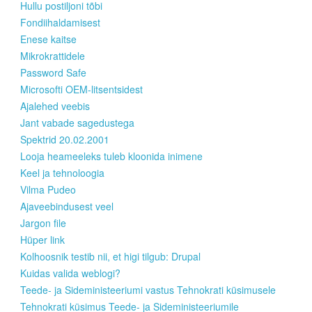
Hullu postiljoni tõbi
Fondiihaldamisest
Enese kaitse
Mikrokrattidele
Password Safe
Microsofti OEM-litsentsidest
Ajalehed veebis
Jant vabade sagedustega
Spektrid 20.02.2001
Looja heameeleks tuleb kloonida inimene
Keel ja tehnoloogia
Vilma Pudeo
Ajaveebindusest veel
Jargon file
Hüper link
Kolhoosnik testib nii, et higi tilgub: Drupal
Kuidas valida weblogi?
Teede- ja Sideministeeriumi vastus Tehnokrati küsimusele
Tehnokrati küsimus Teede- ja Sideministeeriumile