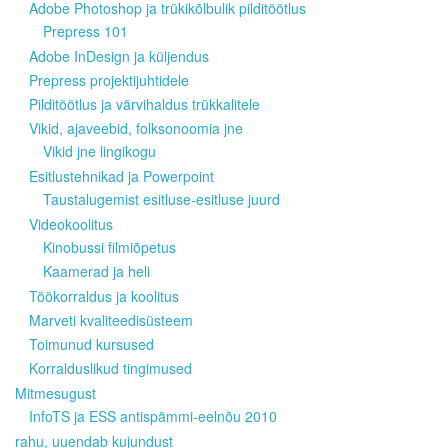
Adobe Photoshop ja trükikõlbulik pilditöötlus
Prepress 101
Adobe InDesign ja küljendus
Prepress projektijuhtidele
Pilditöötlus ja värvihaldus trükkalitele
Vikid, ajaveebid, folksonoomia jne
Vikid jne lingikogu
Esitlustehnikad ja Powerpoint
Taustalugemist esitluse-esitluse juurd
Videokoolitus
Kinobussi filmiõpetus
Kaamerad ja heli
Töökorraldus ja koolitus
Marveti kvaliteedisüsteem
Toimunud kursused
Korralduslikud tingimused
Mitmesugust
InfoTS ja ESS antispämmi-eelnõu 2010
rahu, uuendab kujundust