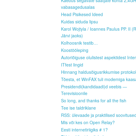
Kaebus segavate saatjate kohta 2,4G
vabasagedusalas
Head Pisikesed Ideed
Kuidas siduda lipsu
Karol Wojtyla / Ioannes Paulus PP. II (
Järvi jaoks)
Kolhoosnik testib…
Koostööleping
Autoriõiguse olulistest aspektidest Inter
ITfest lingid
Hinnang haldusõigusrikkumise protokoll
Tõesta, et WinFAX tuli modemiga kaas
Presidendi(kandidaadi)d veebis —
Terevisioonile
So long, and thanks for all the fish
Tee ise taldriklane
RSS: ülevaade ja praktilised soovituse
Mis või kes on Open Relay?
Eesti internetiriigiks # 1?