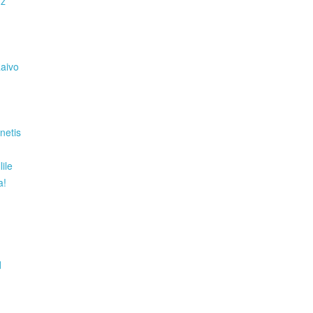
Hz
Raivo
netis
ile
a!
d