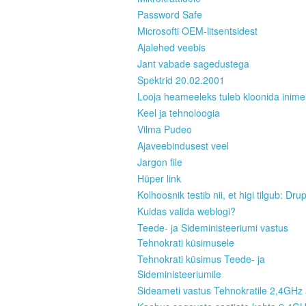
Password Safe
Microsofti OEM-litsentsidest
Ajalehed veebis
Jant vabade sagedustega
Spektrid 20.02.2001
Looja heameeleks tuleb kloonida inim
Keel ja tehnoloogia
Vilma Pudeo
Ajaveebindusest veel
Jargon file
Hüper link
Kolhoosnik testib nii, et higi tilgub: Dru
Kuidas valida weblogi?
Teede- ja Sideministeeriumi vastus
Tehnokrati küsimusele
Tehnokrati küsimus Teede- ja
Sideministeeriumile
Sideameti vastus Tehnokratile 2,4GHz 