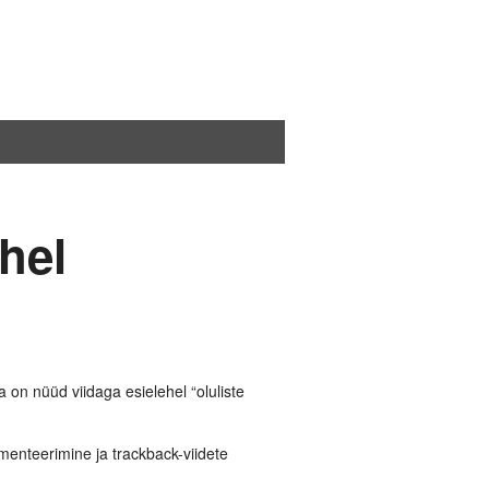
hel
 on nüüd viidaga esielehel “oluliste
enteerimine ja trackback-viidete