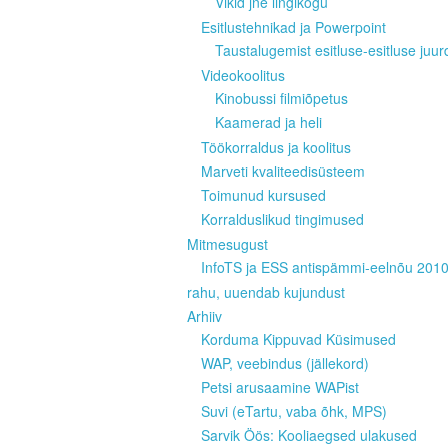
Vikid jne lingikogu
Esitlustehnikad ja Powerpoint
Taustalugemist esitluse-esitluse juur
Videokoolitus
Kinobussi filmiõpetus
Kaamerad ja heli
Töökorraldus ja koolitus
Marveti kvaliteedisüsteem
Toimunud kursused
Korralduslikud tingimused
Mitmesugust
InfoTS ja ESS antispämmi-eelnõu 201
rahu, uuendab kujundust
Arhiiv
Korduma Kippuvad Küsimused
WAP, veebindus (jällekord)
Petsi arusaamine WAPist
Suvi (eTartu, vaba õhk, MPS)
Sarvik Öös: Kooliaegsed ulakused