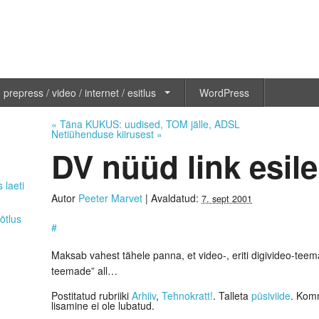
 prepress / video / internet / esitlus
WordPress
«
Täna KUKUS: uudised, TOM jälle, ADSL
Netiühenduse kiirusest
»
DV nüüd link esile
 laeti
Autor
Peeter Marvet
|
Avaldatud:
7. sept 2001
ötlus
#
Maksab vahest tähele panna, et video-, eriti digivideo-teema
teemade” all…
Postitatud rubriiki
Arhiiv
,
Tehnokratt!
. Talleta
püsiviide
. Komm
lisamine ei ole lubatud.