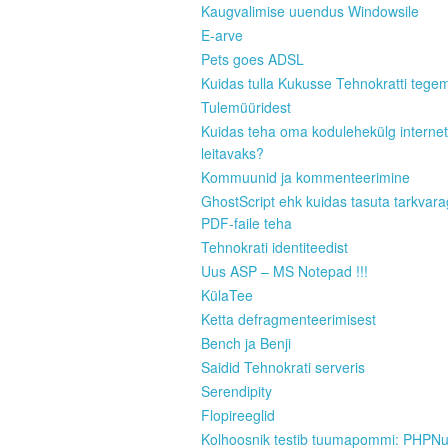
Kaugvalimise uuendus Windowsile
E-arve
Pets goes ADSL
Kuidas tulla Kukusse Tehnokratti tege
Tulemüüridest
Kuidas teha oma kodulehekülg internet
leitavaks?
Kommuunid ja kommenteerimine
GhostScript ehk kuidas tasuta tarkvar
PDF-faile teha
Tehnokrati identiteedist
Uus ASP – MS Notepad !!!
KülaTee
Ketta defragmenteerimisest
Bench ja Benji
Saidid Tehnokrati serveris
Serendipity
Flopireeglid
Kolhoosnik testib tuumapommi: PHPN