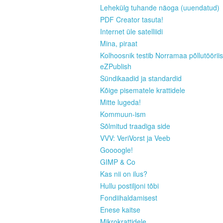
Lehekülg tuhande näoga (uuendatud)
PDF Creator tasuta!
Internet üle satelliidi
Mina, piraat
Kolhoosnik testib Norramaa põllutööriis
eZPublish
Sündikaadid ja standardid
Kõige pisematele krattidele
Mitte lugeda!
Kommuun-ism
Sõlmitud traadiga side
VVV: VeriVorst ja Veeb
Goooogle!
GIMP & Co
Kas nii on ilus?
Hullu postiljoni tõbi
Fondiihaldamisest
Enese kaitse
Mikrokrattidele