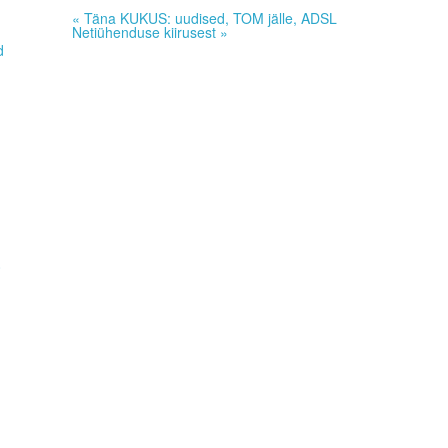
«
Täna KUKUS: uudised, TOM jälle, ADSL
Netiühenduse kiirusest
»
d
0