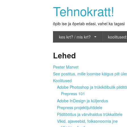
Tehnokratt!
õpib ise ja õpetab edasi, vahel ka tagasi
kes krt? / mis krt?
koolitused:
Lehed
Peeter Marvet
See postitus, mille loomise käigus pilt üles
Koolitused
Adobe Photoshop ja trükikõlbulik pilditö
Prepress 101
Adobe InDesign ja küljendus
Prepress projektijuhtidele
Pilditöötlus ja värvihaldus trükkalitele
Vikid, ajaveebid, folksonoomia jne