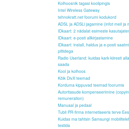
Kolhoosnik tagasi koolipingis
Intel Wireless Gateway
tehnokratt.net foorumi kodukord
ADSL ja ADSLi jagamine (infot meil ja 
IDkaart: 2 nädalat esimeste kasutajate
IDkaart: e-posti allkirjastamine
IDkaart: install, haldus ja e-posti saatm
piltidega
Radio Userland: kuidas kark kiiresti all
saada
Kool ja kolhoos
Kõik DivX teemad
Korduma kippuvad teemad foorumis
Autoritasude kompenseerimine (copyi
remuneration)
Manuaal ja pedaal
Tubli PR-firma internetiseeris terve Ees
Kuidas ma tahtsin Samsungi mobiiltele
testida