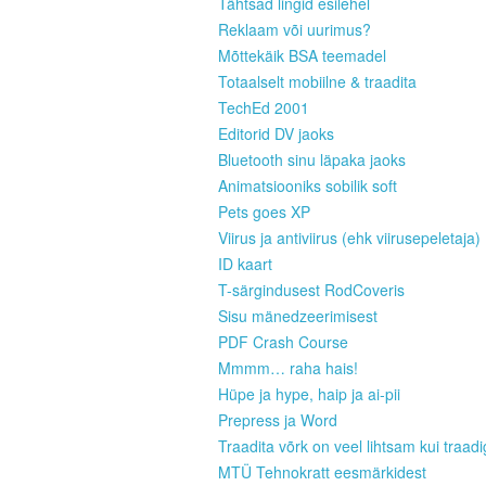
Tähtsad lingid esilehel
Reklaam või uurimus?
Mõttekäik BSA teemadel
Totaalselt mobiilne & traadita
TechEd 2001
Editorid DV jaoks
Bluetooth sinu läpaka jaoks
Animatsiooniks sobilik soft
Pets goes XP
Viirus ja antiviirus (ehk viirusepeletaja)
ID kaart
T-särgindusest RodCoveris
Sisu mänedzeerimisest
PDF Crash Course
Mmmm… raha hais!
Hüpe ja hype, haip ja ai-pii
Prepress ja Word
Traadita võrk on veel lihtsam kui traad
MTÜ Tehnokratt eesmärkidest