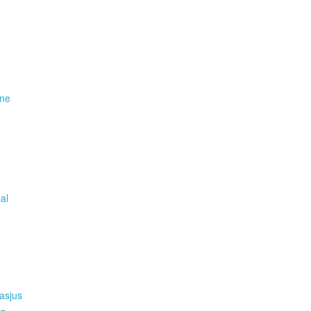
ene
pal
asjus