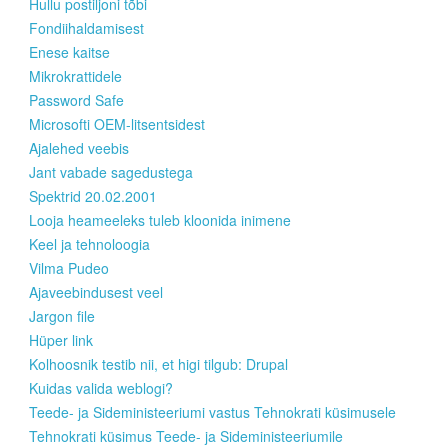
Hullu postiljoni tõbi
Fondiihaldamisest
Enese kaitse
Mikrokrattidele
Password Safe
Microsofti OEM-litsentsidest
Ajalehed veebis
Jant vabade sagedustega
Spektrid 20.02.2001
Looja heameeleks tuleb kloonida inimene
Keel ja tehnoloogia
Vilma Pudeo
Ajaveebindusest veel
Jargon file
Hüper link
Kolhoosnik testib nii, et higi tilgub: Drupal
Kuidas valida weblogi?
Teede- ja Sideministeeriumi vastus Tehnokrati küsimusele
Tehnokrati küsimus Teede- ja Sideministeeriumile