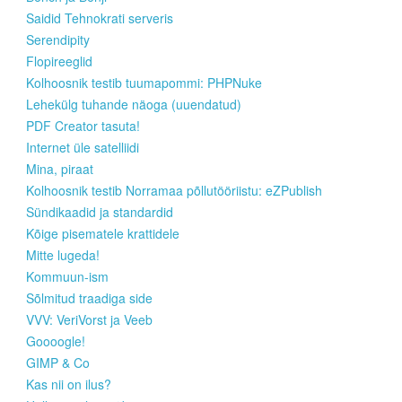
Saidid Tehnokrati serveris
Serendipity
Flopireeglid
Kolhoosnik testib tuumapommi: PHPNuke
Lehekülg tuhande näoga (uuendatud)
PDF Creator tasuta!
Internet üle satelliidi
Mina, piraat
Kolhoosnik testib Norramaa põllutööriistu: eZPublish
Sündikaadid ja standardid
Kõige pisematele krattidele
Mitte lugeda!
Kommuun-ism
Sõlmitud traadiga side
VVV: VeriVorst ja Veeb
Goooogle!
GIMP & Co
Kas nii on ilus?