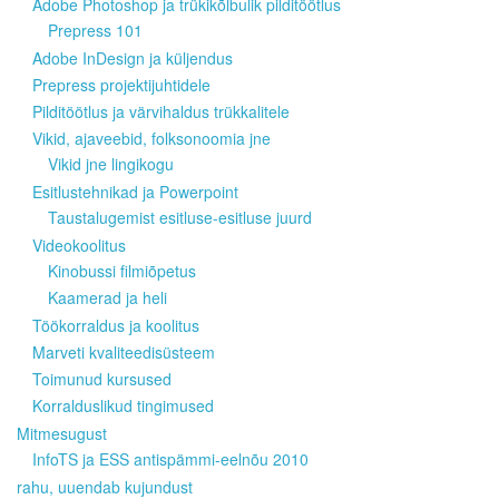
Adobe Photoshop ja trükikõlbulik pilditöötlus
Prepress 101
Adobe InDesign ja küljendus
Prepress projektijuhtidele
Pilditöötlus ja värvihaldus trükkalitele
Vikid, ajaveebid, folksonoomia jne
Vikid jne lingikogu
Esitlustehnikad ja Powerpoint
Taustalugemist esitluse-esitluse juurd
Videokoolitus
Kinobussi filmiõpetus
Kaamerad ja heli
Töökorraldus ja koolitus
Marveti kvaliteedisüsteem
Toimunud kursused
Korralduslikud tingimused
Mitmesugust
InfoTS ja ESS antispämmi-eelnõu 2010
rahu, uuendab kujundust