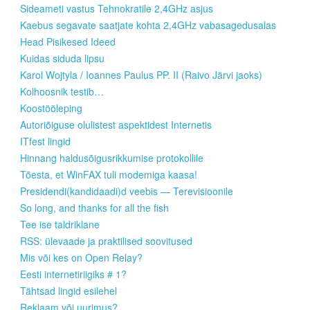
Sideameti vastus Tehnokratile 2,4GHz asjus
Kaebus segavate saatjate kohta 2,4GHz vabasagedusalas
Head Pisikesed Ideed
Kuidas siduda lipsu
Karol Wojtyla / Ioannes Paulus PP. II (Raivo Järvi jaoks)
Kolhoosnik testib…
Koostööleping
Autoriõiguse olulistest aspektidest Internetis
ITfest lingid
Hinnang haldusõigusrikkumise protokollile
Tõesta, et WinFAX tuli modemiga kaasa!
Presidendi(kandidaadi)d veebis — Terevisioonile
So long, and thanks for all the fish
Tee ise taldriklane
RSS: ülevaade ja praktilised soovitused
Mis või kes on Open Relay?
Eesti internetiriigiks # 1?
Tähtsad lingid esilehel
Reklaam või uurimus?