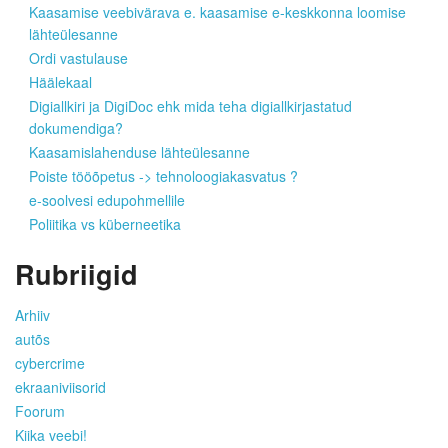
Kaasamise veebivärava e. kaasamise e-keskkonna loomise
lähteülesanne
Ordi vastulause
Häälekaal
Digiallkiri ja DigiDoc ehk mida teha digiallkirjastatud
dokumendiga?
Kaasamislahenduse lähteülesanne
Poiste tööõpetus -> tehnoloogiakasvatus ?
e-soolvesi edupohmellile
Poliitika vs küberneetika
Rubriigid
Arhiiv
autõs
cybercrime
ekraaniviisorid
Foorum
Kiika veebi!