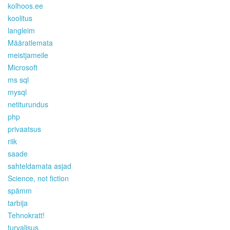
kolhoos.ee
koolitus
langleim
Määratlemata
meistjameile
Microsoft
ms sql
mysql
netiturundus
php
privaatsus
riik
saade
sahteldamata asjad
Science, not fiction
spämm
tarbija
Tehnokratt!
turvalisus