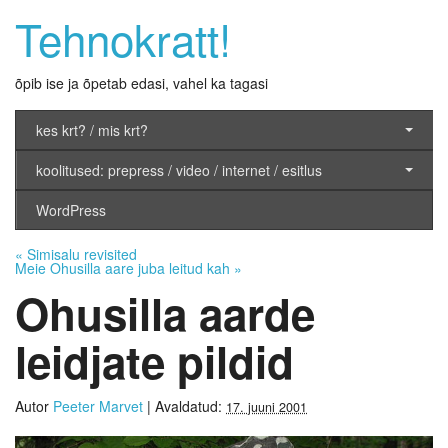
Tehnokratt!
õpib ise ja õpetab edasi, vahel ka tagasi
kes krt? / mis krt?
koolitused: prepress / video / internet / esitlus
WordPress
«
Simisalu revisited
Meie Ohusilla aare juba leitud kah
»
Ohusilla aarde
leidjate pildid
Autor
Peeter Marvet
|
Avaldatud:
17. juuni 2001