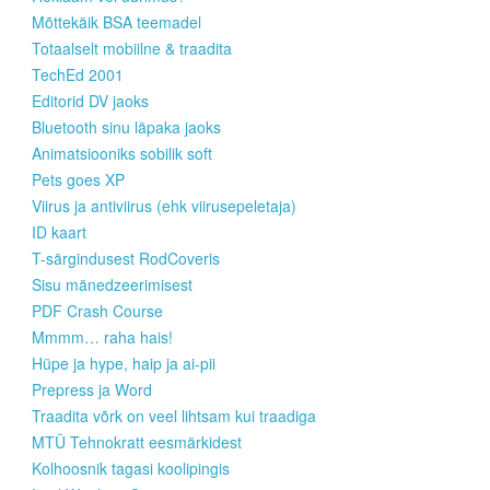
Mõttekäik BSA teemadel
Totaalselt mobiilne & traadita
TechEd 2001
Editorid DV jaoks
Bluetooth sinu läpaka jaoks
Animatsiooniks sobilik soft
Pets goes XP
Viirus ja antiviirus (ehk viirusepeletaja)
ID kaart
T-särgindusest RodCoveris
Sisu mänedzeerimisest
PDF Crash Course
Mmmm… raha hais!
Hüpe ja hype, haip ja ai-pii
Prepress ja Word
Traadita võrk on veel lihtsam kui traadiga
MTÜ Tehnokratt eesmärkidest
Kolhoosnik tagasi koolipingis