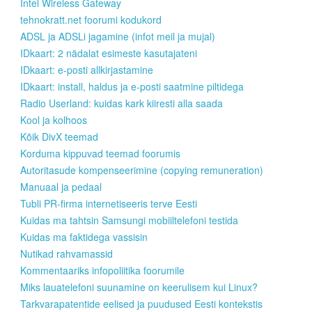
Intel Wireless Gateway
tehnokratt.net foorumi kodukord
ADSL ja ADSLi jagamine (infot meil ja mujal)
IDkaart: 2 nädalat esimeste kasutajateni
IDkaart: e-posti allkirjastamine
IDkaart: install, haldus ja e-posti saatmine piltidega
Radio Userland: kuidas kark kiiresti alla saada
Kool ja kolhoos
Kõik DivX teemad
Korduma kippuvad teemad foorumis
Autoritasude kompenseerimine (copying remuneration)
Manuaal ja pedaal
Tubli PR-firma internetiseeris terve Eesti
Kuidas ma tahtsin Samsungi mobiiltelefoni testida
Kuidas ma faktidega vassisin
Nutikad rahvamassid
Kommentaariks infopoliitika foorumile
Miks lauatelefoni suunamine on keerulisem kui Linux?
Tarkvarapatentide eelised ja puudused Eesti kontekstis