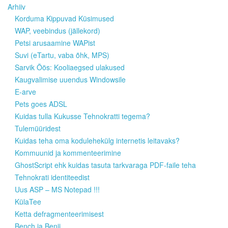
Arhiiv
Korduma Kippuvad Küsimused
WAP, veebindus (jällekord)
Petsi arusaamine WAPist
Suvi (eTartu, vaba õhk, MPS)
Sarvik Öös: Kooliaegsed ulakused
Kaugvalimise uuendus Windowsile
E-arve
Pets goes ADSL
Kuidas tulla Kukusse Tehnokratti tegema?
Tulemüüridest
Kuidas teha oma kodulehekülg internetis leitavaks?
Kommuunid ja kommenteerimine
GhostScript ehk kuidas tasuta tarkvaraga PDF-faile teha
Tehnokrati identiteedist
Uus ASP – MS Notepad !!!
KülaTee
Ketta defragmenteerimisest
Bench ja Benji