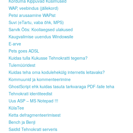
Korduma Kippuvad Küsimused
WAP, veebindus (jällekord)
Petsi arusaamine WAPist
Suvi (eTartu, vaba õhk, MPS)
Sarvik Öös: Kooliaegsed ulakused
Kaugvalimise uuendus Windowsile
E-arve
Pets goes ADSL
Kuidas tulla Kukusse Tehnokratti tegema?
Tulemüüridest
Kuidas teha oma kodulehekülg internetis leitavaks?
Kommuunid ja kommenteerimine
GhostScript ehk kuidas tasuta tarkvaraga PDF-faile teha
Tehnokrati identiteedist
Uus ASP – MS Notepad !!!
KülaTee
Ketta defragmenteerimisest
Bench ja Benji
Saidid Tehnokrati serveris