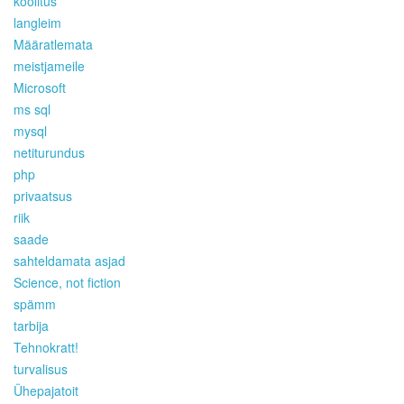
koolitus
langleim
Määratlemata
meistjameile
Microsoft
ms sql
mysql
netiturundus
php
privaatsus
riik
saade
sahteldamata asjad
Science, not fiction
spämm
tarbija
Tehnokratt!
turvalisus
Ühepajatoit