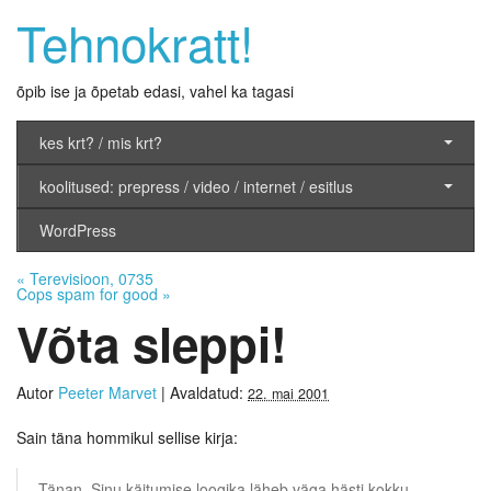
Tehnokratt!
õpib ise ja õpetab edasi, vahel ka tagasi
kes krt? / mis krt?
koolitused: prepress / video / internet / esitlus
WordPress
«
Terevisioon, 0735
Cops spam for good
»
Võta sleppi!
Autor
Peeter Marvet
|
Avaldatud:
22. mai 2001
Sain täna hommikul sellise kirja:
Tänan. Sinu käitumise loogika läheb väga hästi kokku