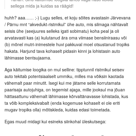
sellega mida ja kuidas sa räägid!
huhh? aaa…… ;-) Lugu selles, et koju sõites avastasin Järvevana
/ Pärnu mnt “akvedukt-ristmikul” ühe auto, mis silmaga nähtavalt
seisis ühe (seejuures selleks igati sobimatu) koha peal ja oli
arvatavasti kas (a) kulutanud ära oma viimase bensiiniraasu või
(b) mõnel mutri-inimestele huvi pakkuval moel otsustanud tropiks
hakata. Harjund tava kohaselt pidasin kinni ja lohistasin auto
lähimasse bentsujaama.
Aga käitumise loogika on mul selline: tipptunnil ristmikul seisev
auto tekitab potentsiaalselt ummiku, milles ma võiksin kaotada
vähemalt paar minutit. Isegi kui me jätame selle korrutamata
paarisaja autojuhiga, on tegemist ajaga, mille jooksul ma jõuan
hättasattunu vähemalt lähimasse kõrvaltänavasse lohistada, kus
ta võib kompleksivabalt (enda kogemuse kohaselt ei ole eriti
mugav tropiks olla) mõtiskleda, kuidas edasi toimetada.
Egas muud midagi kui esineks siinkohal üleskutsega: