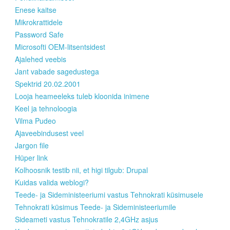
Enese kaitse
Mikrokrattidele
Password Safe
Microsofti OEM-litsentsidest
Ajalehed veebis
Jant vabade sagedustega
Spektrid 20.02.2001
Looja heameeleks tuleb kloonida inimene
Keel ja tehnoloogia
Vilma Pudeo
Ajaveebindusest veel
Jargon file
Hüper link
Kolhoosnik testib nii, et higi tilgub: Drupal
Kuidas valida weblogi?
Teede- ja Sideministeeriumi vastus Tehnokrati küsimusele
Tehnokrati küsimus Teede- ja Sideministeeriumile
Sideameti vastus Tehnokratile 2,4GHz asjus