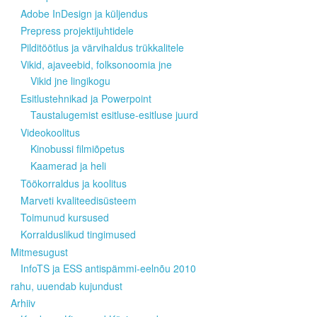
Adobe InDesign ja küljendus
Prepress projektijuhtidele
Pilditöötlus ja värvihaldus trükkalitele
Vikid, ajaveebid, folksonoomia jne
Vikid jne lingikogu
Esitlustehnikad ja Powerpoint
Taustalugemist esitluse-esitluse juurd
Videokoolitus
Kinobussi filmiõpetus
Kaamerad ja heli
Töökorraldus ja koolitus
Marveti kvaliteedisüsteem
Toimunud kursused
Korralduslikud tingimused
Mitmesugust
InfoTS ja ESS antispämmi-eelnõu 2010
rahu, uuendab kujundust
Arhiiv