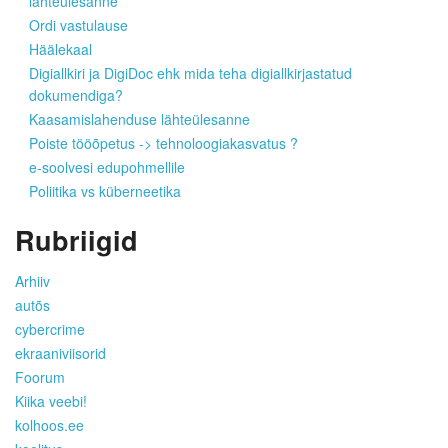
lähteülesanne
Ordi vastulause
Häälekaal
Digiallkiri ja DigiDoc ehk mida teha digiallkirjastatud
dokumendiga?
Kaasamislahenduse lähteülesanne
Poiste tööõpetus -> tehnoloogiakasvatus ?
e-soolvesi edupohmellile
Poliitika vs küberneetika
Rubriigid
Arhiiv
autõs
cybercrime
ekraaniviisorid
Foorum
Kiika veebi!
kolhoos.ee