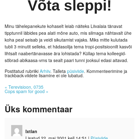
Võta sleppi!
Minu tähelepanekute kohaselt leiab näiteks Liivalaia tänavat
tipptunnil läbides pea alati mõne auto, mis silmaga nähtavalt ühe
koha peal seisab ja veidi sikutamist vajaks. Miks mitte kulutada
tubli 3 minutit selleks, et hädasolija tema tropi-positsioonilt kasvõi
lihtsalt naabertänavasse ära lohistada? Küllap tema kolleegid-
sõbrad-abikaasa-vms ta sealt paari tunni jooksul edasi aitavad.
Postitatud rubriiki
Arhiiv
. Talleta
püsiviide
. Kommenteerimine ja
trackback-viidete lisamine ei ole lubatud.
«
Terevisioon, 0735
Cops spam for good
»
Üks
kommentaar
Ixtlan
Lisatud 22. mai 2001 kell 14:51
|
Püsiviide