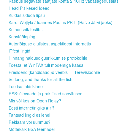
Kaebus segavate saatjate kohta 2,4GHz vabasagedusalas
Head Pisikesed Ideed
Kuidas siduda lipsu
Karol Wojtyla / Ioannes Paulus PP. II (Raivo Järvi jaoks)
Kolhoosnik testib…
Koostööleping
Autoriõiguse olulistest aspektidest Internetis
ITfest lingid
Hinnang haldusõigusrikkumise protokollile
Tõesta, et WinFAX tuli modemiga kaasa!
Presidendi(kandidaadi)d veebis — Terevisioonile
So long, and thanks for all the fish
Tee ise taldriklane
RSS: ülevaade ja praktilised soovitused
Mis või kes on Open Relay?
Eesti internetiriigiks # 1?
Tähtsad lingid esilehel
Reklaam või uurimus?
Mõttekäik BSA teemadel