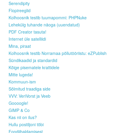
Serendipity
Flopireeglid
Kolhoosnik testib tuumapommi: PHPNuke
Lehekülg tuhande näoga (uuendatud)
PDF Creator tasuta!
Internet üle satelliidi
Mina, piraat
Kolhoosnik testib Norramaa põllutööriistu: eZPublish
Sündikaadid ja standardid
Kõige pisematele krattidele
Mitte lugeda!
Kommuun-ism
Sõlmitud traadiga side
VVV: VeriVorst ja Veeb
Goooogle!
GIMP & Co
Kas nii on ilus?
Hullu postiljoni tõbi
Fondiihaldamisest