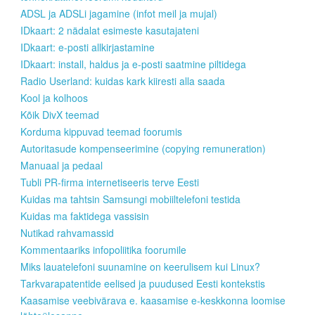
ADSL ja ADSLi jagamine (infot meil ja mujal)
IDkaart: 2 nädalat esimeste kasutajateni
IDkaart: e-posti allkirjastamine
IDkaart: install, haldus ja e-posti saatmine piltidega
Radio Userland: kuidas kark kiiresti alla saada
Kool ja kolhoos
Kõik DivX teemad
Korduma kippuvad teemad foorumis
Autoritasude kompenseerimine (copying remuneration)
Manuaal ja pedaal
Tubli PR-firma internetiseeris terve Eesti
Kuidas ma tahtsin Samsungi mobiiltelefoni testida
Kuidas ma faktidega vassisin
Nutikad rahvamassid
Kommentaariks infopoliitika foorumile
Miks lauatelefoni suunamine on keerulisem kui Linux?
Tarkvarapatentide eelised ja puudused Eesti kontekstis
Kaasamise veebivärava e. kaasamise e-keskkonna loomise