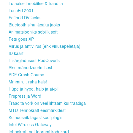
Totaalselt mobiilne & traadita
TechEd 2001
Editorid DV jaoks
Bluetooth sinu läpaka jaoks
Animatsiooniks sobilik soft
Pets goes XP
Viirus ja antiviirus (ehk viirusepeletaja)
ID kaart
T-särgindusest RodCoveris
Sisu mänedzeerimisest
PDF Crash Course
Mmmm… raha hais!
Hüpe ja hype, haip ja ai-pii
Prepress ja Word
Traadita võrk on veel lihtsam kui traadiga
MTÜ Tehnokratt eesmärkidest
Kolhoosnik tagasi koolipingis
Intel Wireless Gateway
tehnokratt.net foorumi kodukord