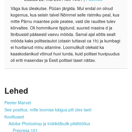
Väga ilus üleskutse. Püüan järgida. Mul endal on olnud
kogemus, kus seisin talvel Nõmmel selle ristmiku peal, kus
mitte Pärnu maantee pole peatee, vaid üle raudtee tulev
kõrvaltee. Oli hommikune tipptund, suured masina d ja
liinibussid pääsesid vaevu mööda. Samal ajal sõitis sealt
mööda kaks politseiautot (otasin tuttavat ca 1h) ja kumbagi
ei huvitanud minu aitamine. Loomulikult oleksid ka
kaaskodanikud võinud huvi tunda, kuid politsei huvipuudus
oli eriti masendav ja Eesti politsei taset näitav.
Lehed
Peeter Marvet
See postitus, mille loomise käigus pilt üles laeti
Koolitused
Adobe Photoshop ja trükikõlbulik pilditöötlus
Prepress 101