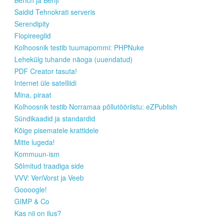
Bench ja Benji
Saidid Tehnokrati serveris
Serendipity
Flopireeglid
Kolhoosnik testib tuumapommi: PHPNuke
Lehekülg tuhande näoga (uuendatud)
PDF Creator tasuta!
Internet üle satelliidi
Mina, piraat
Kolhoosnik testib Norramaa põllutööriistu: eZPublish
Sündikaadid ja standardid
Kõige pisematele krattidele
Mitte lugeda!
Kommuun-ism
Sõlmitud traadiga side
VVV: VeriVorst ja Veeb
Goooogle!
GIMP & Co
Kas nii on ilus?