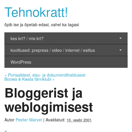
Tehnokratt!
õpib ise ja õpetab edasi, vahel ka tagasi
kes krt? / mis krt?
koolitused: prepress / video / internet / esitlus
WordPress
«
Portaalidest, sisu- ja dokumendihaldusest
Boowa & Kwala fännklubi
»
Bloggerist ja
weblogimisest
Autor
Peeter Marvet
|
Avaldatud:
10. veebr 2001
#