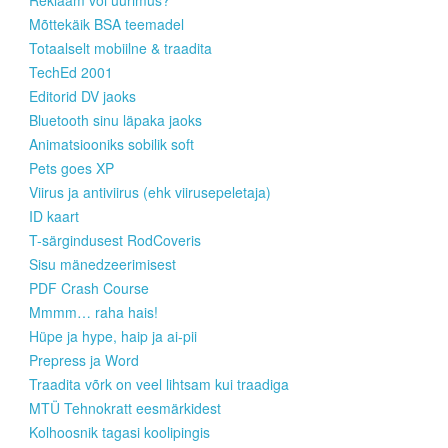
Reklaam või uurimus?
Mõttekäik BSA teemadel
Totaalselt mobiilne & traadita
TechEd 2001
Editorid DV jaoks
Bluetooth sinu läpaka jaoks
Animatsiooniks sobilik soft
Pets goes XP
Viirus ja antiviirus (ehk viirusepeletaja)
ID kaart
T-särgindusest RodCoveris
Sisu mänedzeerimisest
PDF Crash Course
Mmmm… raha hais!
Hüpe ja hype, haip ja ai-pii
Prepress ja Word
Traadita võrk on veel lihtsam kui traadiga
MTÜ Tehnokratt eesmärkidest
Kolhoosnik tagasi koolipingis