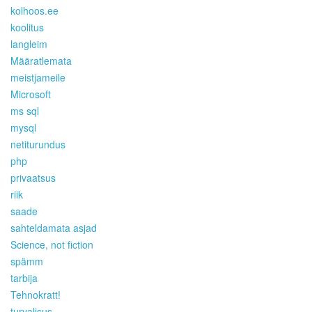
kolhoos.ee
koolitus
langleim
Määratlemata
meistjameile
Microsoft
ms sql
mysql
netiturundus
php
privaatsus
riik
saade
sahteldamata asjad
Science, not fiction
spämm
tarbija
Tehnokratt!
turvalisus