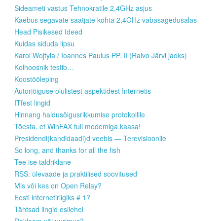
Sideameti vastus Tehnokratile 2,4GHz asjus
Kaebus segavate saatjate kohta 2,4GHz vabasagedusalas
Head Pisikesed Ideed
Kuidas siduda lipsu
Karol Wojtyla / Ioannes Paulus PP. II (Raivo Järvi jaoks)
Kolhoosnik testib…
Koostööleping
Autoriõiguse olulistest aspektidest Internetis
ITfest lingid
Hinnang haldusõigusrikkumise protokollile
Tõesta, et WinFAX tuli modemiga kaasa!
Presidendi(kandidaadi)d veebis — Terevisioonile
So long, and thanks for all the fish
Tee ise taldriklane
RSS: ülevaade ja praktilised soovitused
Mis või kes on Open Relay?
Eesti internetiriigiks # 1?
Tähtsad lingid esilehel