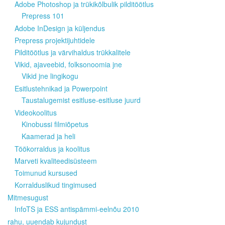
Adobe Photoshop ja trükikõlbulik pilditöötlus
Prepress 101
Adobe InDesign ja küljendus
Prepress projektijuhtidele
Pilditöötlus ja värvihaldus trükkalitele
Vikid, ajaveebid, folksonoomia jne
Vikid jne lingikogu
Esitlustehnikad ja Powerpoint
Taustalugemist esitluse-esitluse juurd
Videokoolitus
Kinobussi filmiõpetus
Kaamerad ja heli
Töökorraldus ja koolitus
Marveti kvaliteedisüsteem
Toimunud kursused
Korralduslikud tingimused
Mitmesugust
InfoTS ja ESS antispämmi-eelnõu 2010
rahu, uuendab kujundust