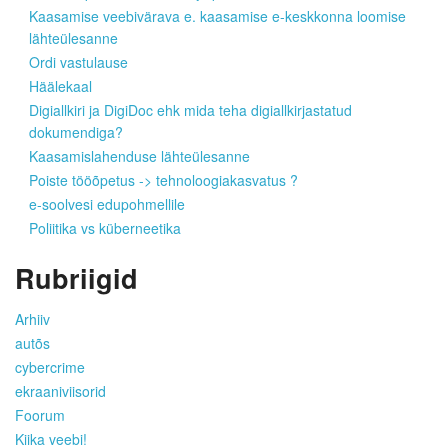
Kaasamise veebivärava e. kaasamise e-keskkonna loomise
lähteülesanne
Ordi vastulause
Häälekaal
Digiallkiri ja DigiDoc ehk mida teha digiallkirjastatud
dokumendiga?
Kaasamislahenduse lähteülesanne
Poiste tööõpetus -> tehnoloogiakasvatus ?
e-soolvesi edupohmellile
Poliitika vs küberneetika
Rubriigid
Arhiiv
autõs
cybercrime
ekraaniviisorid
Foorum
Kiika veebi!