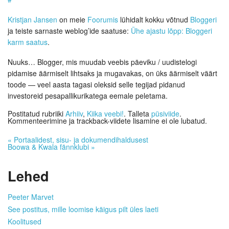
Kristjan Jansen
on meie
Foorumis
lühidalt kokku võtnud
Bloggeri
ja teiste sarnaste weblog’ide saatuse:
Ühe ajastu lõpp: Bloggeri
karm saatus
.
Nuuks… Blogger, mis muudab veebis päeviku / uudistelogi
pidamise äärmiselt lihtsaks ja mugavakas, on üks äärmiselt väärt
toode — veel aasta tagasi oleksid selle tegijad pidanud
investoreid pesapallikurikatega eemale peletama.
Postitatud rubriiki
Arhiiv
,
Kiika veebi!
. Talleta
püsiviide
.
Kommenteerimine ja trackback-viidete lisamine ei ole lubatud.
«
Portaalidest, sisu- ja dokumendihaldusest
Boowa & Kwala fännklubi
»
Lehed
Peeter Marvet
See postitus, mille loomise käigus pilt üles laeti
Koolitused