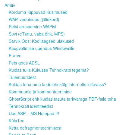
Arhiiv
Korduma Kippuvad Küsimused
WAP, veebindus (jällekord)
Petsi arusaamine WAPist
Suvi (eTartu, vaba õhk, MPS)
Sarvik Öös: Kooliaegsed ulakused
Kaugvalimise uuendus Windowsile
E-arve
Pets goes ADSL
Kuidas tulla Kukusse Tehnokratti tegema?
Tulemüüridest
Kuidas teha oma kodulehekülg internetis leitavaks?
Kommuunid ja kommenteerimine
GhostScript ehk kuidas tasuta tarkvaraga PDF-faile teha
Tehnokrati identiteedist
Uus ASP – MS Notepad !!!
KülaTee
Ketta defragmenteerimisest