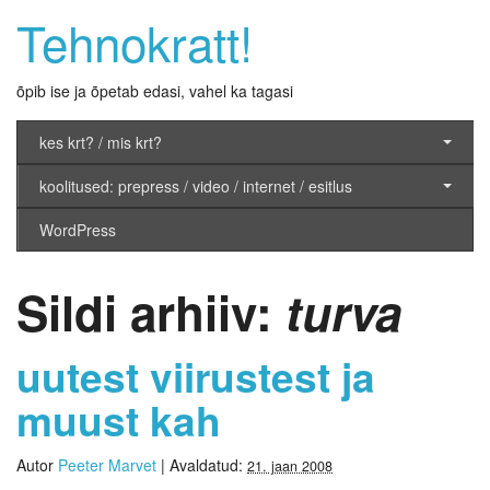
Tehnokratt!
õpib ise ja õpetab edasi, vahel ka tagasi
kes krt? / mis krt?
koolitused: prepress / video / internet / esitlus
WordPress
Sildi arhiiv:
turva
uutest viirustest ja
muust kah
Autor
Peeter Marvet
|
Avaldatud:
21. jaan 2008