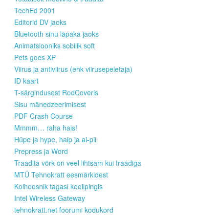
TechEd 2001
Editorid DV jaoks
Bluetooth sinu läpaka jaoks
Animatsiooniks sobilik soft
Pets goes XP
Viirus ja antiviirus (ehk viirusepeletaja)
ID kaart
T-särgindusest RodCoveris
Sisu mänedzeerimisest
PDF Crash Course
Mmmm… raha hais!
Hüpe ja hype, haip ja ai-pii
Prepress ja Word
Traadita võrk on veel lihtsam kui traadiga
MTÜ Tehnokratt eesmärkidest
Kolhoosnik tagasi koolipingis
Intel Wireless Gateway
tehnokratt.net foorumi kodukord