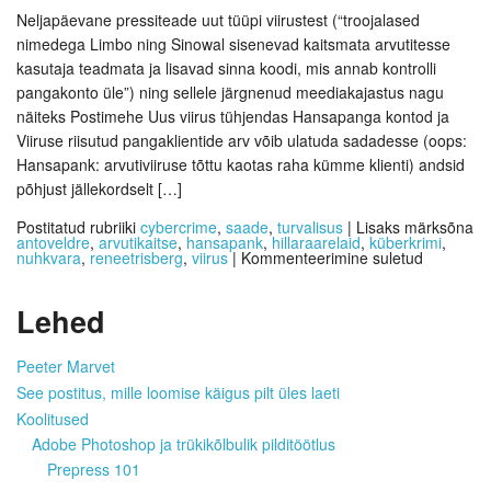
Neljapäevane pressiteade uut tüüpi viirustest (“troojalased
nimedega Limbo ning Sinowal sisenevad kaitsmata arvutitesse
kasutaja teadmata ja lisavad sinna koodi, mis annab kontrolli
pangakonto üle”) ning sellele järgnenud meediakajastus nagu
näiteks Postimehe Uus viirus tühjendas Hansapanga kontod ja
Viiruse riisutud pangaklientide arv võib ulatuda sadadesse (oops:
Hansapank: arvutiviiruse tõttu kaotas raha kümme klienti) andsid
põhjust jällekordselt […]
Postitatud rubriiki
cybercrime
,
saade
,
turvalisus
|
Lisaks märksõna
antoveldre
,
arvutikaitse
,
hansapank
,
hillaraarelaid
,
küberkrimi
,
nuhkvara
,
reneetrisberg
,
viirus
|
Kommenteerimine suletud
Lehed
Peeter Marvet
See postitus, mille loomise käigus pilt üles laeti
Koolitused
Adobe Photoshop ja trükikõlbulik pilditöötlus
Prepress 101