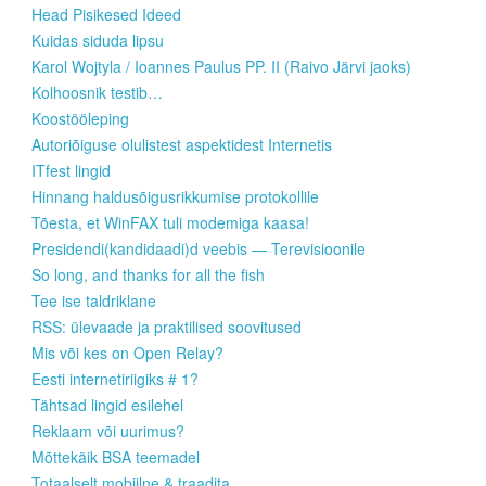
Head Pisikesed Ideed
Kuidas siduda lipsu
Karol Wojtyla / Ioannes Paulus PP. II (Raivo Järvi jaoks)
Kolhoosnik testib…
Koostööleping
Autoriõiguse olulistest aspektidest Internetis
ITfest lingid
Hinnang haldusõigusrikkumise protokollile
Tõesta, et WinFAX tuli modemiga kaasa!
Presidendi(kandidaadi)d veebis — Terevisioonile
So long, and thanks for all the fish
Tee ise taldriklane
RSS: ülevaade ja praktilised soovitused
Mis või kes on Open Relay?
Eesti internetiriigiks # 1?
Tähtsad lingid esilehel
Reklaam või uurimus?
Mõttekäik BSA teemadel
Totaalselt mobiilne & traadita