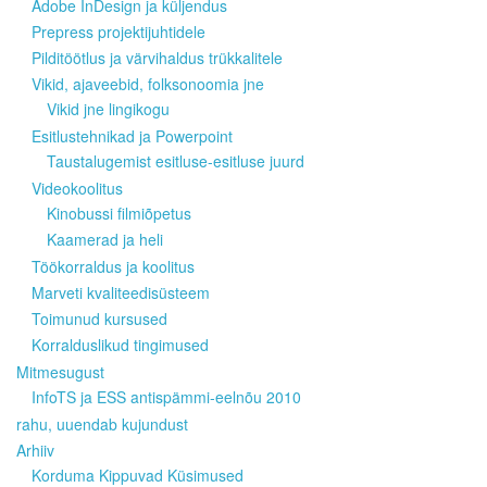
Adobe InDesign ja küljendus
Prepress projektijuhtidele
Pilditöötlus ja värvihaldus trükkalitele
Vikid, ajaveebid, folksonoomia jne
Vikid jne lingikogu
Esitlustehnikad ja Powerpoint
Taustalugemist esitluse-esitluse juurd
Videokoolitus
Kinobussi filmiõpetus
Kaamerad ja heli
Töökorraldus ja koolitus
Marveti kvaliteedisüsteem
Toimunud kursused
Korralduslikud tingimused
Mitmesugust
InfoTS ja ESS antispämmi-eelnõu 2010
rahu, uuendab kujundust
Arhiiv
Korduma Kippuvad Küsimused