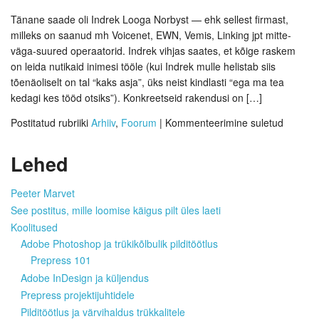
Tänane saade oli Indrek Looga Norbyst — ehk sellest firmast,
milleks on saanud mh Voicenet, EWN, Vemis, Linking jpt mitte-
väga-suured operaatorid. Indrek vihjas saates, et kõige raskem
on leida nutikaid inimesi tööle (kui Indrek mulle helistab siis
tõenäoliselt on tal “kaks asja”, üks neist kindlasti “ega ma tea
kedagi kes tööd otsiks”). Konkreetseid rakendusi on […]
Postitatud rubriiki
Arhiiv
,
Foorum
|
Kommenteerimine suletud
Lehed
Peeter Marvet
See postitus, mille loomise käigus pilt üles laeti
Koolitused
Adobe Photoshop ja trükikõlbulik pilditöötlus
Prepress 101
Adobe InDesign ja küljendus
Prepress projektijuhtidele
Pilditöötlus ja värvihaldus trükkalitele