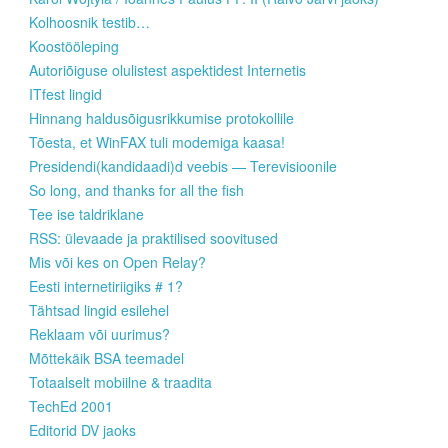
Kolhoosnik testib…
Koostööleping
Autoriõiguse olulistest aspektidest Internetis
ITfest lingid
Hinnang haldusõigusrikkumise protokollile
Tõesta, et WinFAX tuli modemiga kaasa!
Presidendi(kandidaadi)d veebis — Terevisioonile
So long, and thanks for all the fish
Tee ise taldriklane
RSS: ülevaade ja praktilised soovitused
Mis või kes on Open Relay?
Eesti internetiriigiks # 1?
Tähtsad lingid esilehel
Reklaam või uurimus?
Mõttekäik BSA teemadel
Totaalselt mobiilne & traadita
TechEd 2001
Editorid DV jaoks