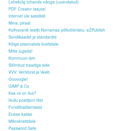
Lehekülg tuhande näoga (uuendatud)
PDF Creator tasuta!
Internet üle satelliidi
Mina, piraat
Kolhoosnik testib Norramaa põllutööriistu: eZPublish
Sündikaadid ja standardid
Kõige pisematele krattidele
Mitte lugeda!
Kommuun-ism
Sõlmitud traadiga side
VVV: VeriVorst ja Veeb
Goooogle!
GIMP & Co
Kas nii on ilus?
Hullu postiljoni tõbi
Fondiihaldamisest
Enese kaitse
Mikrokrattidele
Password Safe