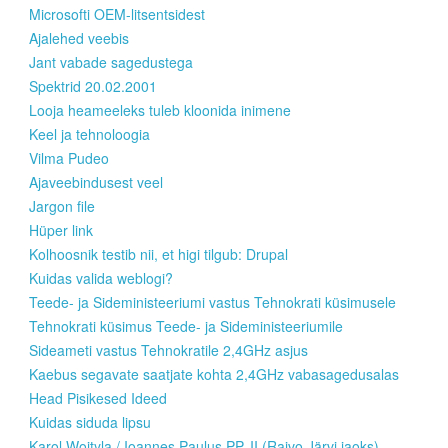
Microsofti OEM-litsentsidest
Ajalehed veebis
Jant vabade sagedustega
Spektrid 20.02.2001
Looja heameeleks tuleb kloonida inimene
Keel ja tehnoloogia
Vilma Pudeo
Ajaveebindusest veel
Jargon file
Hüper link
Kolhoosnik testib nii, et higi tilgub: Drupal
Kuidas valida weblogi?
Teede- ja Sideministeeriumi vastus Tehnokrati küsimusele
Tehnokrati küsimus Teede- ja Sideministeeriumile
Sideameti vastus Tehnokratile 2,4GHz asjus
Kaebus segavate saatjate kohta 2,4GHz vabasagedusalas
Head Pisikesed Ideed
Kuidas siduda lipsu
Karol Wojtyla / Ioannes Paulus PP. II (Raivo Järvi jaoks)