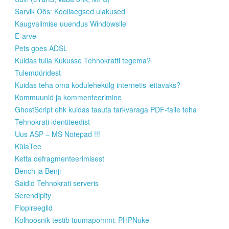
Sarvik Öös: Kooliaegsed ulakused
Kaugvalimise uuendus Windowsile
E-arve
Pets goes ADSL
Kuidas tulla Kukusse Tehnokratti tegema?
Tulemüüridest
Kuidas teha oma kodulehekülg internetis leitavaks?
Kommuunid ja kommenteerimine
GhostScript ehk kuidas tasuta tarkvaraga PDF-faile teha
Tehnokrati identiteedist
Uus ASP – MS Notepad !!!
KülaTee
Ketta defragmenteerimisest
Bench ja Benji
Saidid Tehnokrati serveris
Serendipity
Flopireeglid
Kolhoosnik testib tuumapommi: PHPNuke