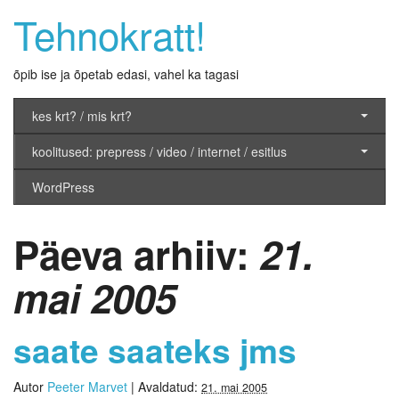
Tehnokratt!
õpib ise ja õpetab edasi, vahel ka tagasi
kes krt? / mis krt?
koolitused: prepress / video / internet / esitlus
WordPress
Päeva arhiiv:
21.
mai 2005
saate saateks jms
Autor
Peeter Marvet
|
Avaldatud:
21. mai 2005