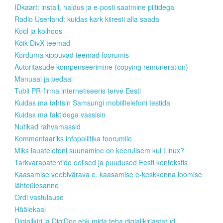
IDkaart: install, haldus ja e-posti saatmine piltidega
Radio Userland: kuidas kark kiiresti alla saada
Kool ja kolhoos
Kõik DivX teemad
Korduma kippuvad teemad foorumis
Autoritasude kompenseerimine (copying remuneration)
Manuaal ja pedaal
Tubli PR-firma internetiseeris terve Eesti
Kuidas ma tahtsin Samsungi mobiiltelefoni testida
Kuidas ma faktidega vassisin
Nutikad rahvamassid
Kommentaariks infopoliitika foorumile
Miks lauatelefoni suunamine on keerulisem kui Linux?
Tarkvarapatentide eelised ja puudused Eesti kontekstis
Kaasamise veebivärava e. kaasamise e-keskkonna loomise
lähteülesanne
Ordi vastulause
Häälekaal
Digiallkiri ja DigiDoc ehk mida teha digiallkirjastatud