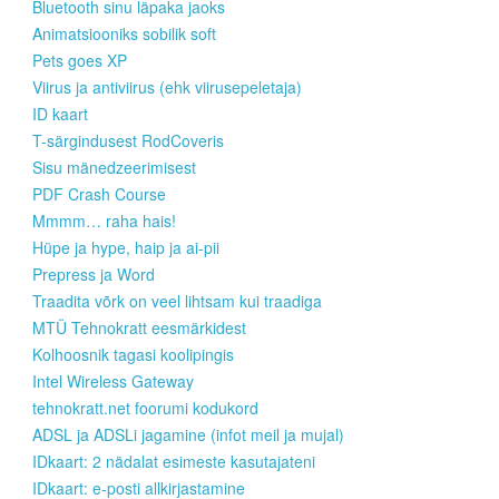
Bluetooth sinu läpaka jaoks
Animatsiooniks sobilik soft
Pets goes XP
Viirus ja antiviirus (ehk viirusepeletaja)
ID kaart
T-särgindusest RodCoveris
Sisu mänedzeerimisest
PDF Crash Course
Mmmm… raha hais!
Hüpe ja hype, haip ja ai-pii
Prepress ja Word
Traadita võrk on veel lihtsam kui traadiga
MTÜ Tehnokratt eesmärkidest
Kolhoosnik tagasi koolipingis
Intel Wireless Gateway
tehnokratt.net foorumi kodukord
ADSL ja ADSLi jagamine (infot meil ja mujal)
IDkaart: 2 nädalat esimeste kasutajateni
IDkaart: e-posti allkirjastamine