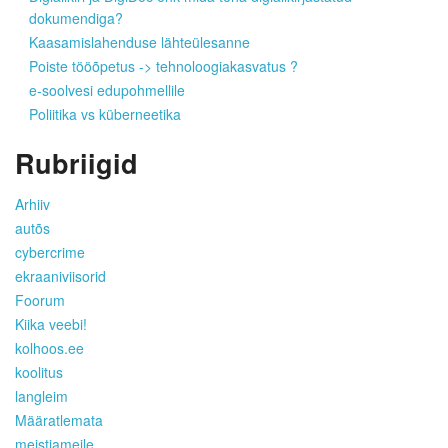
dokumendiga?
Kaasamislahenduse lähteülesanne
Poiste tööõpetus -> tehnoloogiakasvatus ?
e-soolvesi edupohmellile
Poliitika vs küberneetika
Rubriigid
Arhiiv
autõs
cybercrime
ekraaniviisorid
Foorum
Kiika veebi!
kolhoos.ee
koolitus
langleim
Määratlemata
meistjameile