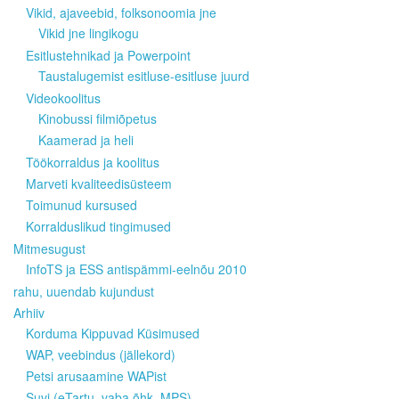
Vikid, ajaveebid, folksonoomia jne
Vikid jne lingikogu
Esitlustehnikad ja Powerpoint
Taustalugemist esitluse-esitluse juurd
Videokoolitus
Kinobussi filmiõpetus
Kaamerad ja heli
Töökorraldus ja koolitus
Marveti kvaliteedisüsteem
Toimunud kursused
Korralduslikud tingimused
Mitmesugust
InfoTS ja ESS antispämmi-eelnõu 2010
rahu, uuendab kujundust
Arhiiv
Korduma Kippuvad Küsimused
WAP, veebindus (jällekord)
Petsi arusaamine WAPist
Suvi (eTartu, vaba õhk, MPS)