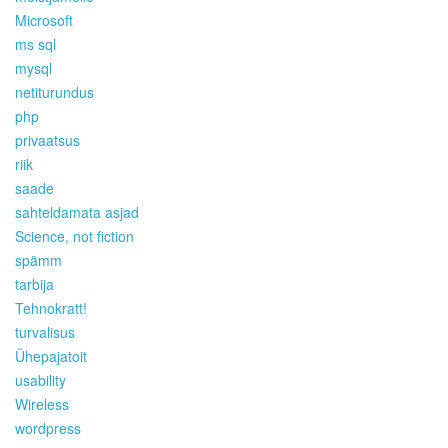
Microsoft
ms sql
mysql
netiturundus
php
privaatsus
riik
saade
sahteldamata asjad
Science, not fiction
spämm
tarbija
Tehnokratt!
turvalisus
Ühepajatoit
usability
Wireless
wordpress